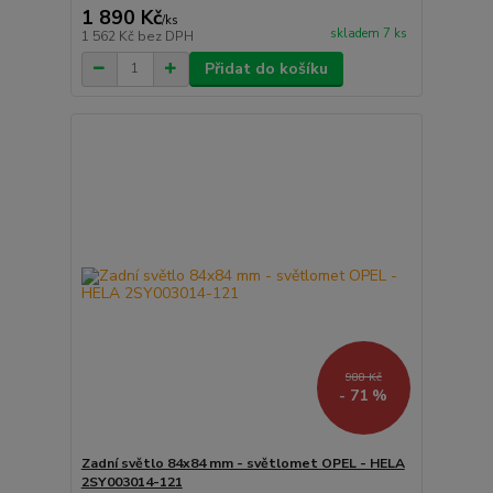
1 890 Kč
/
ks
skladem 7 ks
1 562 Kč
bez DPH
Přidat do košíku
988 Kč
- 71 %
Zadní světlo 84x84 mm - světlomet OPEL - HELA
2SY003014-121