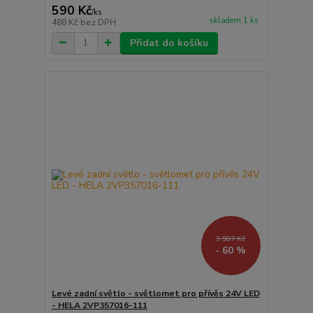
590 Kč
/
ks
skladem 1 ks
488 Kč
bez DPH
Přidat do košíku
3 587 Kč
- 60 %
Levé zadní světlo - světlomet pro přívěs 24V LED
- HELA 2VP357016-111