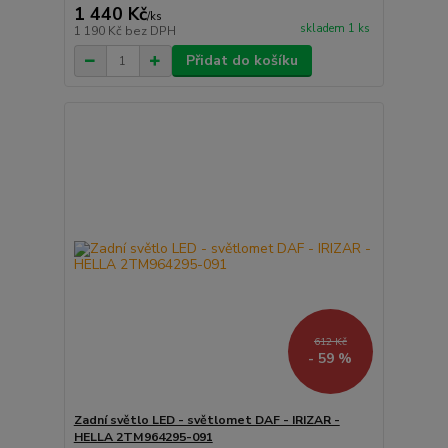
1 440 Kč
/
ks
skladem 1 ks
1 190 Kč
bez DPH
Přidat do košíku
612 Kč
- 59 %
Zadní světlo LED - světlomet DAF - IRIZAR -
HELLA 2TM964295-091