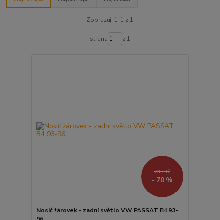
Zobrazuji 1-1 z 1
strana
z 1
735 Kč
- 70 %
Nosič žárovek - zadní světlo VW PASSAT B4 93-
96