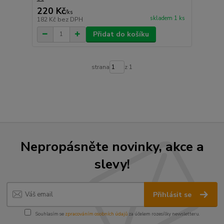
220 Kč
/
ks
skladem 1 ks
182 Kč
bez DPH
Přidat do košíku
strana
z 1
Nepropásněte novinky, akce a
slevy!
Přihlásit se
Souhlasím se
zpracováním osobních údajů
za účelem rozesílky newsletteru.