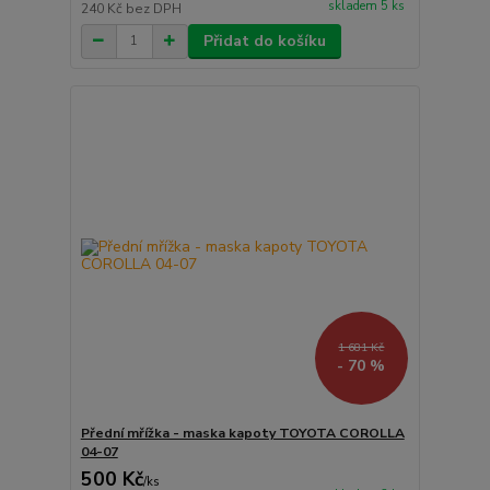
skladem 5 ks
240 Kč
bez DPH
Přidat do košíku
1 681 Kč
- 70 %
Přední mřížka - maska kapoty TOYOTA COROLLA
04-07
500 Kč
/
ks