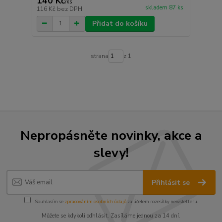
140 Kč
/
ks
skladem 87 ks
116 Kč
bez DPH
Přidat do košíku
strana
z 1
Nepropásněte novinky, akce a
slevy!
Přihlásit se
Souhlasím se
zpracováním osobních údajů
za účelem rozesílky newsletteru.
Můžete se kdykoli odhlásit. Zasíláme jednou za 14 dní.