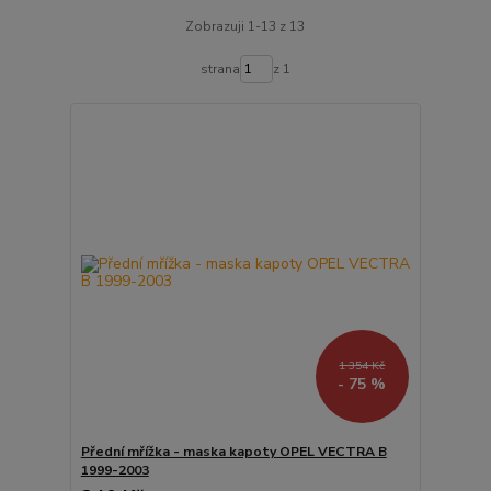
Zobrazuji 1-13 z 13
strana
z 1
1 354 Kč
- 75 %
Přední mřížka - maska kapoty OPEL VECTRA B
1999-2003