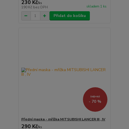
230 Kč
/
ks
skladem 1 ks
190 Kč
bez DPH
Přidat do košíku
960 Kč
- 70 %
Přední maska - mřížka MITSUBISHI LANCER III , IV
290 Kč
/
ks