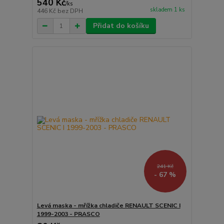
540 Kč
/
ks
skladem 1 ks
446 Kč
bez DPH
Přidat do košíku
241 Kč
- 67 %
Levá maska - mřížka chladiče RENAULT SCENIC I
1999-2003 - PRASCO