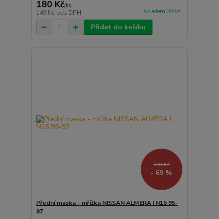
180 Kč
/
ks
skladem 39 ks
149 Kč
bez DPH
Přidat do košíku
650 Kč
- 69 %
Přední maska - mřížka NISSAN ALMERA I N15 95-
97