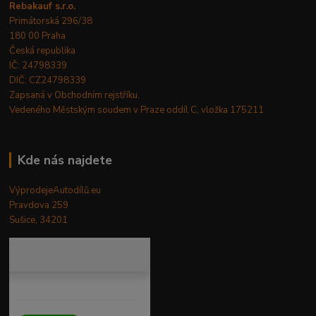
Rebakauf s.r.o.
Primátorská 296/38
180 00 Praha
Česká republika
IČ: 24798339
DIČ: CZ24798339
Zapsaná v Obchodním rejstříku.
Vedeného Městským soudem v Praze oddíl C, vložka 175211
Kde nás najdete
VýprodejeAutodílů.eu
Pravdova 259
Sušice, 34201