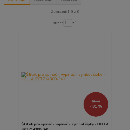
Zobrazuji 1-8 z 8
strana
z 1
52 Kč
- 81 %
Štítek pro spínač - vypínač - symbol šipky - HELLA
9XT714300-341