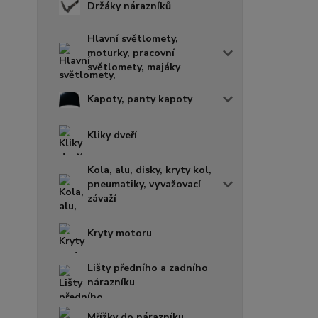
Držáky nárazníků
Hlavní světlomety,
moturky, pracovní
světlomety, majáky
Kapoty, panty kapoty
Kliky dveří
Kola, alu, disky, kryty kol,
pneumatiky, vyvažovací
závaží
Kryty motoru
Lišty předního a zadního
nárazníku
Mřížky do nárazníku