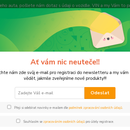
 Vašeho auta, pošlete nám dotaz s údaji o vozidle, VIN a my Vám to
vyprodejeautodilu@centrum.cz
y
Způsob dopravy
Recenze zákazníků
Vyhledat díl dle VIN kódu
Zákazn
Hledat
+420
(Po-Pá
Ať vám nic neuteče!!
aroserie, části interieru, kola, díly
Dveře, ochranné lišty, těsnění dveří, díl
hte nám zde svůj e-mail pro registraci do newsletteru a my vá
ní dveře
vědět, jakmile zveřejníme nové produkty!!!
Odeslat
Kč
Od
Přeji si odebírat novinky e-mailem dle
podmínek zpracování osobních údajů
.
adem
Novinka
Akce
Doprava ZDARMA
TOP 
Souhlasím se
zpracováním osobních údajů
pro účely registrace.