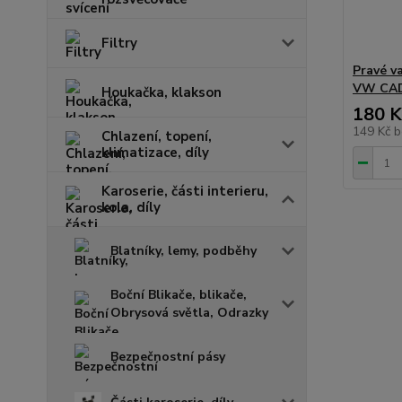
Filtry
Pravé v
VW CADD
Houkačka, klakson
180 K
149 Kč
b
Chlazení, topení,
klimatizace, díly
Karoserie, části interieru,
kola, díly
Blatníky, lemy, podběhy
Boční Blikače, blikače,
Obrysová světla, Odrazky
Bezpečnostní pásy