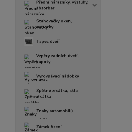
Přední nárazníky, výztuhy,
absorber
Stahovačky oken,
motorky
Tapec dveří
Vzpěry zadních dveří,
kapoty
Vyrovnávací nádobky
Zpětné zrcátka, skla
zrcátka
Znaky automobilů
Zámek řízení