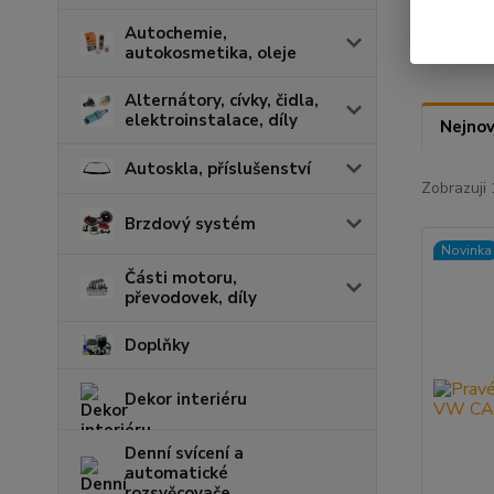
Autochemie,
autokosmetika, oleje
Alternátory, cívky, čidla,
elektroinstalace, díly
Nejnov
Autoskla, příslušenství
Zobrazuji 
Brzdový systém
Novinka
Části motoru,
převodovek, díly
Doplňky
Dekor interiéru
Denní svícení a
automatické
rozsvěcovače