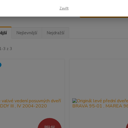
Zavřít
Upřesnit parametr
ější
Nejlevnější
Nejdražší
1-3 z 3
861 Kč