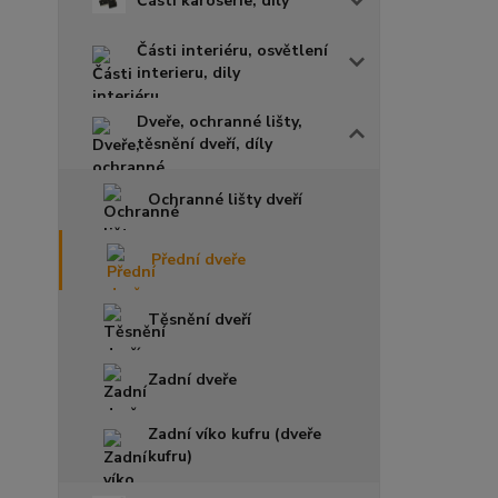
Části karoserie, díly
Části interiéru, osvětlení
interieru, dily
Dveře, ochranné lišty,
těsnění dveří, díly
Ochranné lišty dveří
Přední dveře
Těsnění dveří
Zadní dveře
Zadní víko kufru (dveře
kufru)