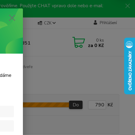
 prověříme. Použijte CHAT vpravo dole nebo e-mail:
Kontakty
Přihlášení
CZK
ická linka
0
ks
 792 217 851
za
0 Kč
, 9-16 hod.)
y
Přední dveře
m dáme
Do
Kč
produkt