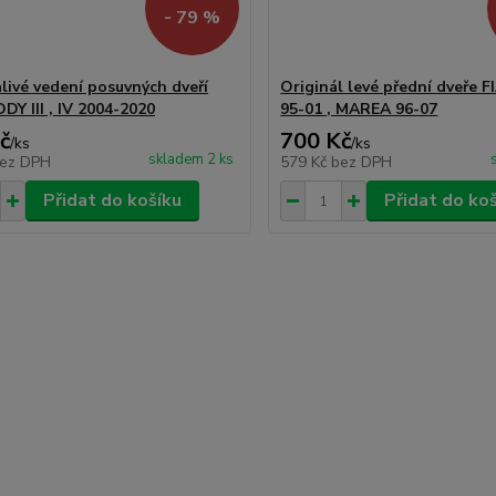
- 79 %
alivé vedení posuvných dveří
Originál levé přední dveře 
Y III , IV 2004-2020
95-01 , MAREA 96-07
č
700 Kč
/
ks
/
ks
skladem 2 ks
ez DPH
579 Kč
bez DPH
Přidat do košíku
Přidat do ko