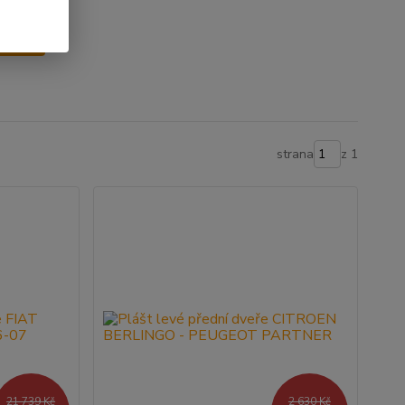
y
strana
z 1
21 739 Kč
2 630 Kč