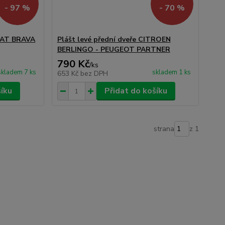
- 97 %
- 70 %
FIAT BRAVA
Plášt levé přední dveře CITROEN
BERLINGO - PEUGEOT PARTNER
790 Kč
/
ks
skladem 7 ks
skladem 1 ks
653 Kč
bez DPH
šíku
Přidat do košíku
strana
z 1