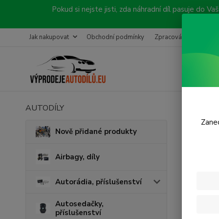
Pokud si nejste jisti, zda náhradní díl pasuje do
Jak nakupovat
Obchodní podmínky
Zpracování objednávk
AUTODÍLY
Úvod
K
Zanec
Před
Nově přidané produkty
Airbagy, díly
Cena:
Autorádia, příslušenství
Skl
Autosedačky,
příslušenství