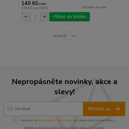
140 Kč
/
sada
skladem 4 sada
116 Kč
bez DPH
Přidat do košíku
strana
z 1
Nepropásněte novinky, akce a
slevy!
Přihlásit se
Souhlasím se
zpracováním osobních údajů
za účelem rozesílky newsletteru.
Můžete se kdykoli odhlásit. Zasíláme jednou za 14 dní.