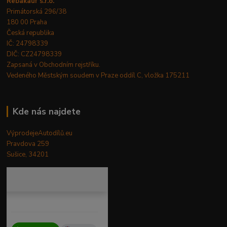
Rebakauf s.r.o.
Primátorská 296/38
180 00 Praha
Česká republika
IČ: 24798339
DIČ: CZ24798339
Zapsaná v Obchodním rejstříku.
Vedeného Městským soudem v Praze oddíl C, vložka 175211
Kde nás najdete
VýprodejeAutodílů.eu
Pravdova 259
Sušice, 34201