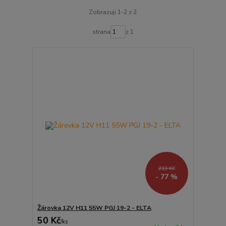
Zobrazuji 1-2 z 2
strana
z 1
213 Kč
- 77 %
Žárovka 12V H11 55W PGJ 19-2 - ELTA
50 Kč
/
ks