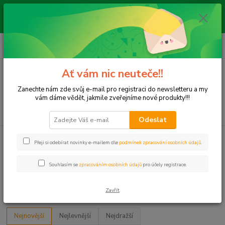
Pokud si nejste jisti, zda náhradní díl pasuje do Vašeho auta, pošlete nám
dotaz s údaji o vozidle, VIN a my Vám to prověříme. Použijte CHAT
vpravo dole nebo e-mail: vyprodejeautodilu@centrum.cz
0
ks
+420 792 217 851
CZK
za
0 Kč
(Po-Pá, 9-16 hod.)
Ať vám nic neuteče!!
Menu
Zanechte nám zde svůj e-mail pro registraci do newsletteru a my
vám dáme vědět, jakmile zveřejníme nové produkty!!!
Hledat
Odeslat
Úvod
Žárovky
H11
Přeji si odebírat novinky e-mailem dle
podmínek zpracování osobních údajů
.
H11
Souhlasím se
zpracováním osobních údajů
pro účely registrace.
Upřesnit parametry
Zavřít
Nejnovější
Nejlevnější
Nejdražší