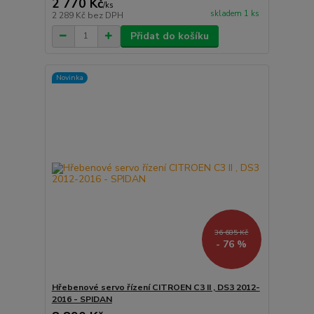
2 770 Kč
/
ks
skladem 1 ks
2 289 Kč
bez DPH
Přidat do košíku
Novinka
36 685 Kč
- 76 %
Hřebenové servo řízení CITROEN C3 II , DS3 2012-
2016 - SPIDAN