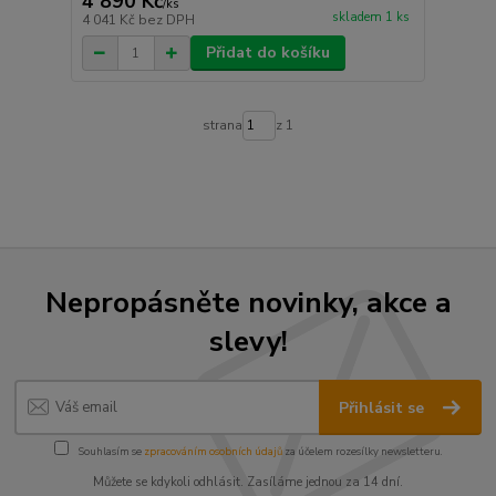
4 890 Kč
/
ks
skladem 1 ks
4 041 Kč
bez DPH
Přidat do košíku
strana
z 1
Nepropásněte novinky, akce a
slevy!
Přihlásit se
Souhlasím se
zpracováním osobních údajů
za účelem rozesílky newsletteru.
Můžete se kdykoli odhlásit. Zasíláme jednou za 14 dní.