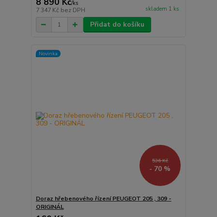
8 890 Kč
/
ks
skladem 1 ks
7 347 Kč
bez DPH
Přidat do košíku
Novinka
536 Kč
- 70 %
Doraz hřebenového řízení PEUGEOT 205 , 309 -
ORIGINÁL