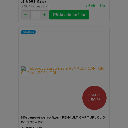
3 590 Kč
/
ks
skladem 1 ks
2 967 Kč
bez DPH
Přidat do košíku
Novinka
5 544 Kč
- 50 %
Hřebenové servo řízení RENAULT CAPTUR , CLIO
IV , ZOE - DRI