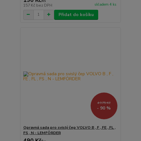
/
ks
skladem 4 ks
157 Kč
bez DPH
Přidat do košíku
4 975 Kč
- 90 %
Opravná sada pro svislý čep VOLVO B , F , FE , FL ,
FS , N - LEMFÖRDER
490 Kč