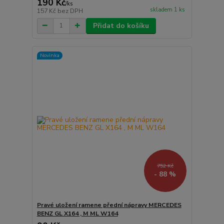
190 Kč
/
ks
skladem 1 ks
157 Kč
bez DPH
Přidat do košíku
Novinka
752 Kč
- 88 %
Pravé uložení ramene přední nápravy MERCEDES
BENZ GL X164 , M ML W164