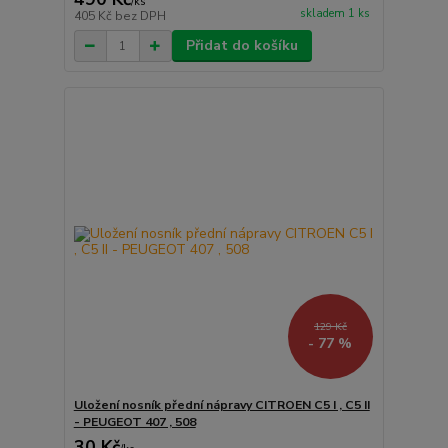
/
ks
skladem 1 ks
405 Kč
bez DPH
Přidat do košíku
129 Kč
- 77 %
Uložení nosník přední nápravy CITROEN C5 I , C5 II
- PEUGEOT 407 , 508
30 Kč