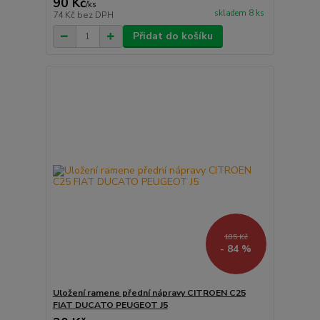
90 Kč
/
ks
skladem 8 ks
74 Kč
bez DPH
Přidat do košíku
185 Kč
- 84 %
Uložení ramene přední nápravy CITROEN C25
FIAT DUCATO PEUGEOT J5