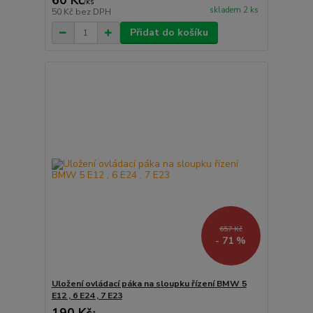
60 Kč
/
ks
skladem 2 ks
50 Kč
bez DPH
Přidat do košíku
657 Kč
- 71 %
Uložení ovládací páka na sloupku řízení BMW 5
E12 , 6 E24 , 7 E23
190 Kč