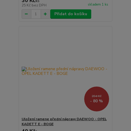
30 Kč
/
ks
skladem 1 ks
25 Kč
bez DPH
Přidat do košíku
204 Kč
- 80 %
Uložení ramene přední nápravy DAEWOO - OPEL
KADETT E - BOGE