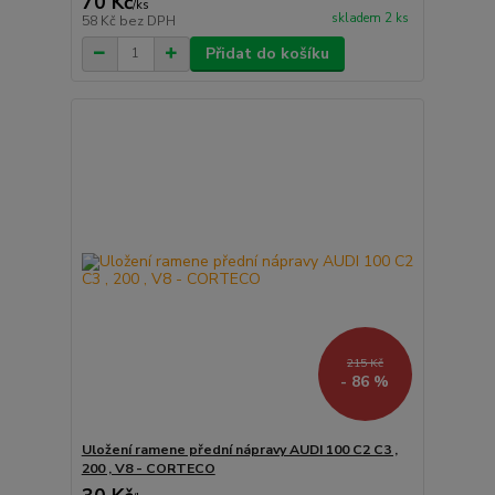
70 Kč
/
ks
skladem 2 ks
58 Kč
bez DPH
Přidat do košíku
215 Kč
- 86 %
Uložení ramene přední nápravy AUDI 100 C2 C3 ,
200 , V8 - CORTECO