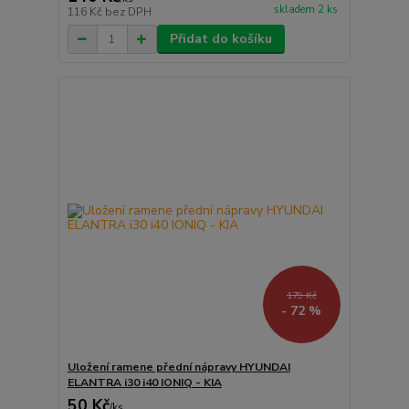
skladem 2 ks
116 Kč
bez DPH
Přidat do košíku
179 Kč
- 72 %
Uložení ramene přední nápravy HYUNDAI
ELANTRA i30 i40 IONIQ - KIA
50 Kč
/
ks