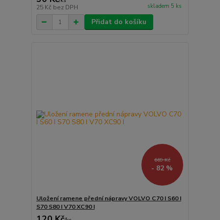
/
ks
skladem 5 ks
25 Kč
bez DPH
Přidat do košíku
669 Kč
- 82 %
Uložení ramene přední nápravy VOLVO C70 I S60 I
S70 S80 I V70 XC90 I
120 Kč