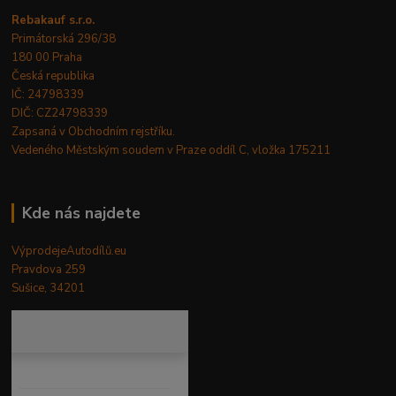
Rebakauf s.r.o.
Primátorská 296/38
180 00 Praha
Česká republika
IČ: 24798339
DIČ: CZ24798339
Zapsaná v Obchodním rejstříku.
Vedeného Městským soudem v Praze oddíl C, vložka 175211
Kde nás najdete
VýprodejeAutodílů.eu
Pravdova 259
Sušice, 34201