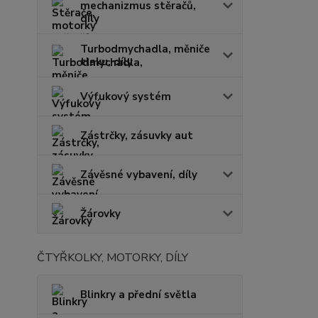
mechanizmus stěračů,
díly
Turbodmychadla, měniče
tlaku, díly
Výfukový systém
Zástrčky, zásuvky aut
Závěsné vybavení, díly
Žárovky
ČTYŘKOLKY, MOTORKY, DÍLY
Blinkry a přední světla