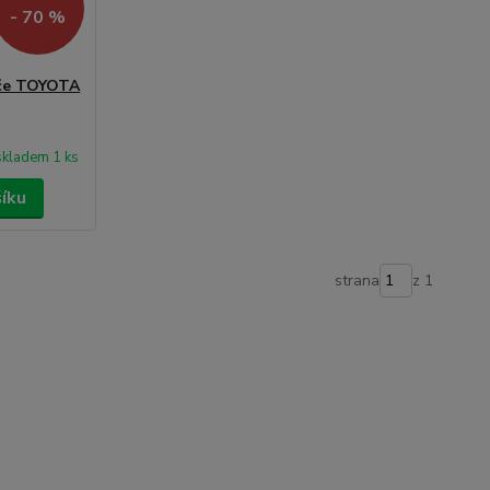
- 70 %
diče TOYOTA
skladem 1 ks
šíku
strana
z 1