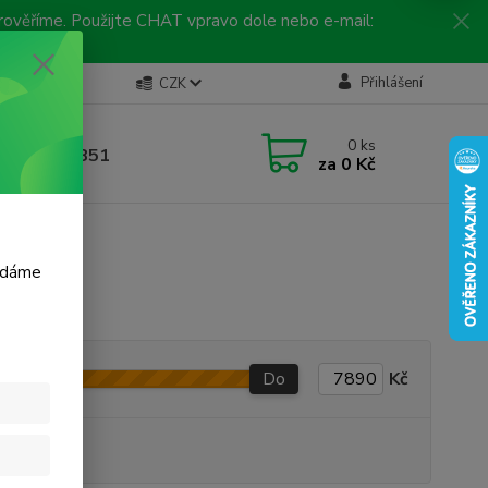
 prověříme. Použijte CHAT vpravo dole nebo e-mail:
Kontakty
Přihlášení
CZK
ická linka
0
ks
 792 217 851
za
0 Kč
, 9-16 hod.)
m dáme
Do
Kč
produkt