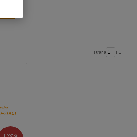
y
strana
z 1
1 997 Kč