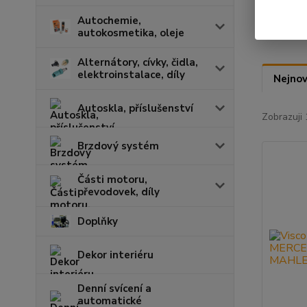
Autochemie,
autokosmetika, oleje
Alternátory, cívky, čidla,
elektroinstalace, díly
Nejnov
Autoskla, příslušenství
Zobrazuji 
Brzdový systém
Části motoru,
převodovek, díly
Doplňky
Dekor interiéru
Denní svícení a
automatické