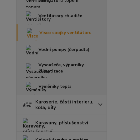
ventilátoru topení
Ventilátory chladiče
Visco spojky ventilátoru
Vodní pumpy (čerpadla)
Vysoušeče, výparníky
klimatizace
Výměníky tepla
Karoserie, části interieru,
kola, díly
Karavany, příslušenství
Kolové šrouby a matice