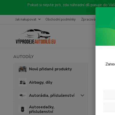
Pokud si nejste jisti, zda náhradní díl pasuje do
Jak nakupovat
Obchodní podmínky
Zpracování objednávk
AUTODÍLY
Úvod
C
Zanec
Visc
Nově přidané produkty
Airbagy, díly
Cena:
Autorádia, příslušenství
Skl
Autosedačky,
příslušenství