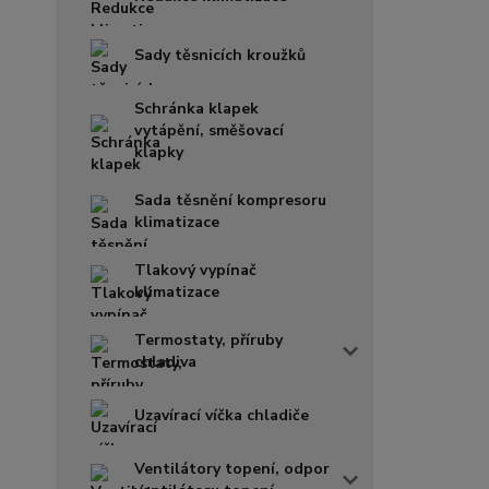
Sady těsnicích kroužků
Schránka klapek
vytápění, směšovací
klapky
Sada těsnění kompresoru
klimatizace
Tlakový vypínač
klimatizace
Termostaty, příruby
chladiva
Uzavírací víčka chladiče
Ventilátory topení, odpor