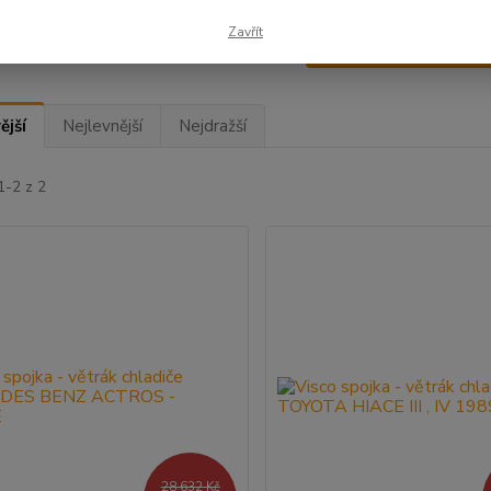
Zavřít
Upřesnit parametr
ější
Nejlevnější
Nejdražší
1-2 z 2
28 632 Kč