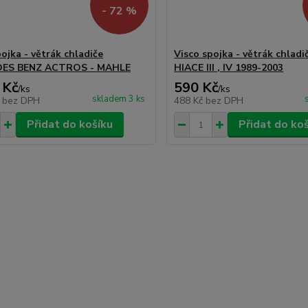
- 72 %
ojka - větrák chladiče
Visco spojka - větrák chla
ES BENZ ACTROS - MAHLE
HIACE III , IV 1989-2003
 Kč
590 Kč
/
ks
/
ks
skladem 3 ks
č
bez DPH
488 Kč
bez DPH
Přidat do košíku
Přidat do ko