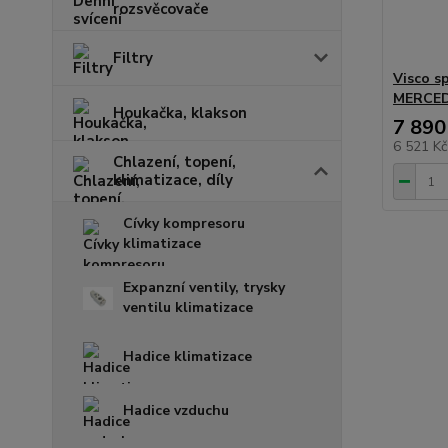
rozsvěcovače
Filtry
Visco sp
MERCED
Houkačka, klakson
7 890
6 521 K
Chlazení, topení,
klimatizace, díly
Cívky kompresoru
klimatizace
Expanzní ventily, trysky
ventilu klimatizace
Hadice klimatizace
Hadice vzduchu