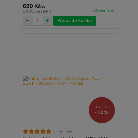
690 Kč
/
ks
skladem 3 ks
570 Kč
bez DPH
Přidat do košíku
3 223 Kč
- 72 %
2 hodnocení