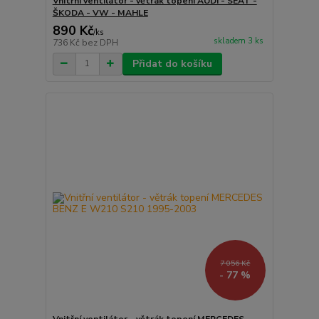
Vnitřní ventilátor - větrák topení AUDI - SEAT -
ŠKODA - VW - MAHLE
890 Kč
/
ks
skladem 3 ks
736 Kč
bez DPH
Přidat do košíku
7 056 Kč
- 77 %