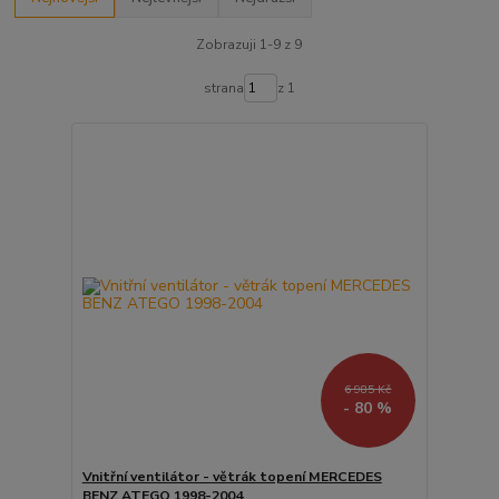
Zobrazuji 1-9 z 9
strana
z 1
6 985 Kč
- 80 %
Vnitřní ventilátor - větrák topení MERCEDES
BENZ ATEGO 1998-2004