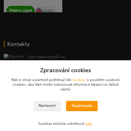
Kontakty
VýprodejeAutodílů.eu
+420 792 217 851
Zpracování cookies
(Po-Pá, 9-16 hod.)
Náš e-shop a partneři potřebují Váš
souhlas
s použitím souborů
vyprodejeautodilu@centrum.cz
cookies, aby Vám mohli zobrazovat informace týkající se Vašich
zájmů.
Souhlasím
Nastavení
Copyright © 2023 - vyprodejeautodilu.eu
Souhlas můžete odmítnout
zde
.
Vytvořeno na
Eshop-rychle.cz