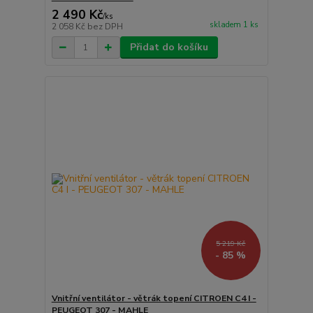
2 490 Kč
/
ks
skladem 1 ks
2 058 Kč
bez DPH
Přidat do košíku
5 219 Kč
- 85 %
Vnitřní ventilátor - větrák topení CITROEN C4 I -
PEUGEOT 307 - MAHLE