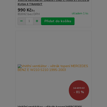
KUGA II TRANSIT
990 Kč
/
ks
skladem 1 ks
818 Kč
bez DPH
Přidat do košíku
14 495 Kč
- 81 %
Vnitřní ventilátor - větrák topení MERCEDES