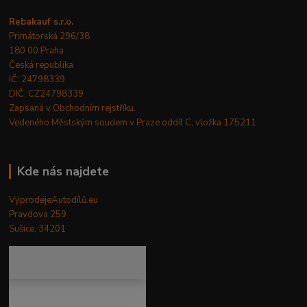
Rebakauf s.r.o.
Primátorská 296/38
180 00 Praha
Česká republika
IČ: 24798339
DIČ: CZ24798339
Zapsaná v Obchodním rejstříku.
Vedeného Městským soudem v Praze oddíl C, vložka 175211
Kde nás najdete
VýprodejeAutodílů.eu
Pravdova 259
Sušice, 34201