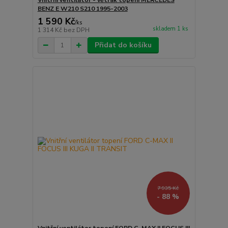
Vnitřní ventilátor - větrák topení MERCEDES
BENZ E W210 S210 1995-2003
1 590 Kč
/
ks
skladem 1 ks
1 314 Kč
bez DPH
Přidat do košíku
7 935 Kč
- 88 %
Vnitřní ventilátor topení FORD C-MAX II FOCUS III