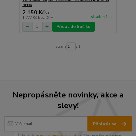
BEHR
2 150 Kč
/
ks
skladem 1 ks
1 777 Kč
bez DPH
Přidat do košíku
strana
z 1
Nepropásněte novinky, akce a
slevy!
Přihlásit se
Souhlasím se
zpracováním osobních údajů
za účelem rozesílky newsletteru.