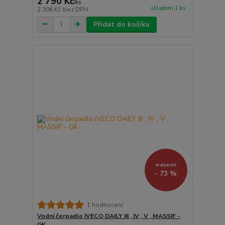
2 790 Kč
/
ks
skladem 1 ks
2 306 Kč
bez DPH
Přidat do košíku
4 414 Kč
- 73 %
1 hodnocení
Vodní čerpadlo IVECO DAILY III , IV , V , MASSIF -
GK