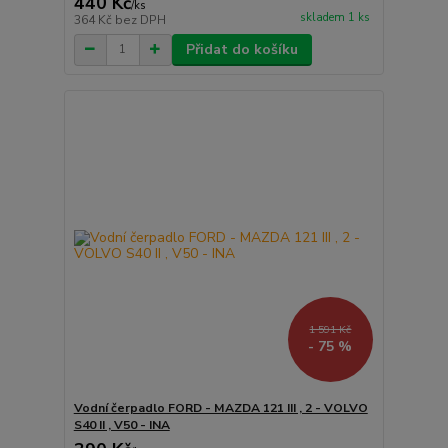
440 Kč
/
ks
skladem 1 ks
364 Kč
bez DPH
Přidat do košíku
1 591 Kč
- 75 %
Vodní čerpadlo FORD - MAZDA 121 III , 2 - VOLVO
S40 II , V50 - INA