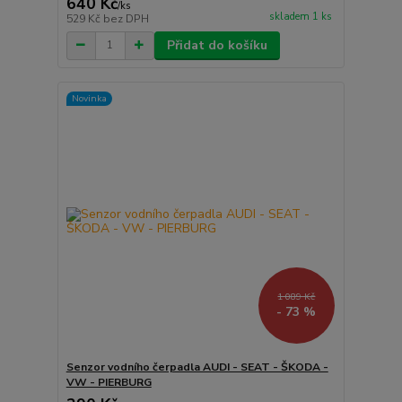
640 Kč
/
ks
skladem 1 ks
529 Kč
bez DPH
Přidat do košíku
Novinka
1 089 Kč
- 73 %
Senzor vodního čerpadla AUDI - SEAT - ŠKODA -
VW - PIERBURG