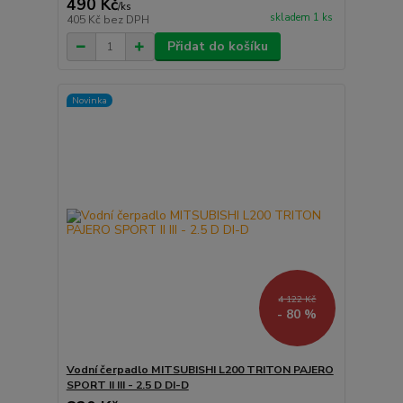
490 Kč
/
ks
skladem 1 ks
405 Kč
bez DPH
Přidat do košíku
Novinka
4 122 Kč
- 80 %
Vodní čerpadlo MITSUBISHI L200 TRITON PAJERO
SPORT II III - 2.5 D DI-D