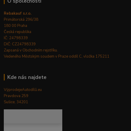
O společnosti
Rebakauf s.r.o.
Primátorská 296/38
180 00 Praha
Česká republika
IČ: 24798339
DIČ: CZ24798339
Zapsaná v Obchodním rejstříku.
Vedeného Městským soudem v Praze oddíl C, vložka 175211
Kde nás najdete
VýprodejeAutodílů.eu
Pravdova 259
Sušice, 34201