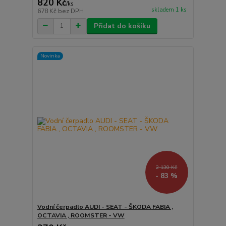
820 Kč
/
ks
skladem 1 ks
678 Kč
bez DPH
Přidat do košíku
Novinka
2 130 Kč
- 83 %
Vodní čerpadlo AUDI - SEAT - ŠKODA FABIA ,
OCTAVIA , ROOMSTER - VW