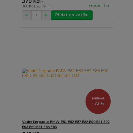
370 Kč
/
ks
skladem 1 ks
306 Kč
bez DPH
Přidat do košíku
2 259 Kč
- 72 %
Vodní čerpadlo BMW E81 E82 E87 E88 E90 E91 E92
E93 E60 E61 E84 E83