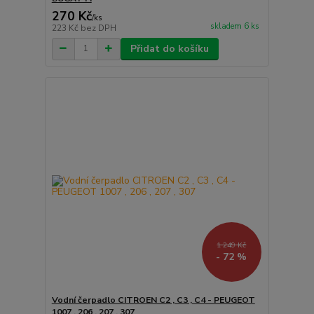
270 Kč
/
ks
skladem 6 ks
223 Kč
bez DPH
Přidat do košíku
1 249 Kč
- 72 %
Vodní čerpadlo CITROEN C2 , C3 , C4 - PEUGEOT
1007 , 206 , 207 , 307