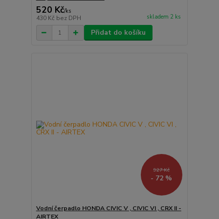
520 Kč
/
ks
skladem 2 ks
430 Kč
bez DPH
Přidat do košíku
927 Kč
- 72 %
Vodní čerpadlo HONDA CIVIC V , CIVIC VI , CRX II -
AIRTEX