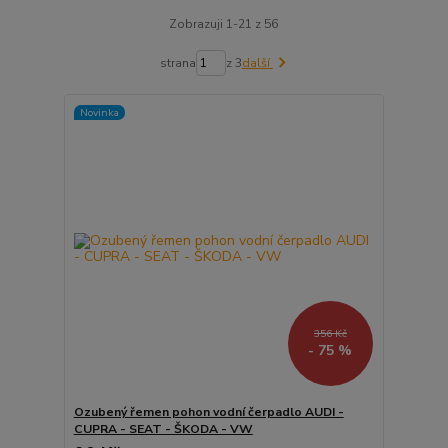
Zobrazuji 1-21 z 56
strana
z 3
další
Novinka
356 Kč
- 75 %
Ozubený řemen pohon vodní čerpadlo AUDI -
CUPRA - SEAT - ŠKODA - VW