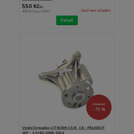
550 Kč
/
ks
Zboží není skladem
455 Kč
bez DPH
Detail
2 044 Kč
- 71 %
Vodní čerpadlo CITROEN C5 III , C6 - PEUGEOT
407 - 3.0 HDi 2009-2014