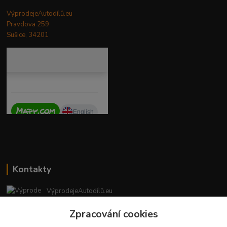
VýprodejeAutodílů.eu
Pravdova 259
Sušice, 34201
Kontakty
VýprodejeAutodílů.eu
+420 792 217 851
Zpracování cookies
(Po-Pá, 9-16 hod.)