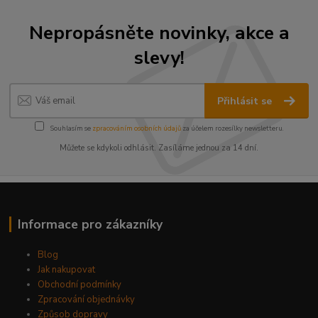
Nepropásněte novinky, akce a
slevy!
Přihlásit se
Souhlasím se
zpracováním osobních údajů
za účelem rozesílky newsletteru.
Můžete se kdykoli odhlásit. Zasíláme jednou za 14 dní.
Informace pro zákazníky
Blog
Jak nakupovat
Obchodní podmínky
Zpracování objednávky
Způsob dopravy