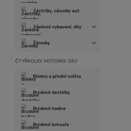
Zástrčky, zásuvky aut
Závěsné vybavení, díly
Žárovky
ČTYŘKOLKY, MOTORKY, DÍLY
Blinkry a přední světla
Brzdové destičky
Brzdové hadice
Brzdové kotouče