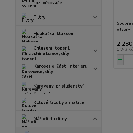
rozsvěcovače
Filtry
Souprav
otvory 
Houkačka, klakson
2 230
Chlazení, topení,
1 843 K
klimatizace, díly
Karoserie, části interieru,
kola, díly
Karavany, příslušenství
Kolové šrouby a matice
Nářadí do dílny