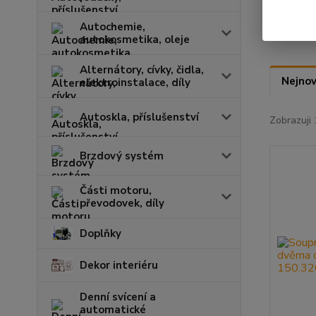
Autochemie,
autokosmetika, oleje
Alternátory, cívky, čidla,
Nejnov
elektroinstalace, díly
Autoskla, příslušenství
Zobrazuji 
Brzdový systém
Části motoru,
převodovek, díly
Doplňky
Dekor interiéru
Denní svícení a
automatické