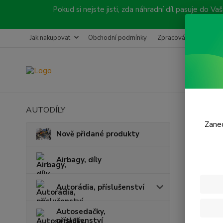
Pokud si nejste jisti, zda náhradní díl pasuje do
Jak nakupovat
Obchodní podmínky
Zpracování objednávk
AUTODÍLY
Úvod
N
Zanec
Sada
Nově přidané produkty
Airbagy, díly
Cena:
Autorádia, příslušenství
Skl
Autosedačky,
příslušenství