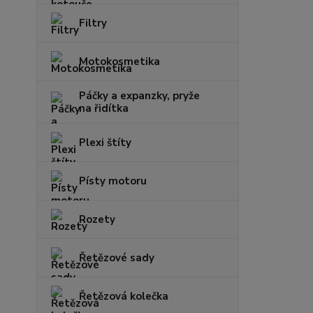
Filtry
Motokosmetika
Páčky a expanzky, pryže
na řidítka
Plexi štíty
Písty motoru
Rozety
Řetězové sady
Řetězová kolečka