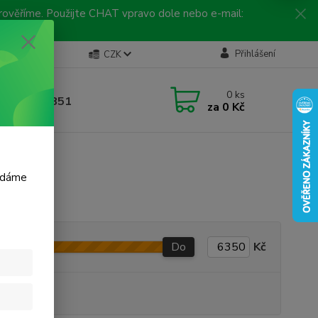
 prověříme. Použijte CHAT vpravo dole nebo e-mail:
Kontakty
Přihlášení
CZK
ická linka
0
ks
 792 217 851
za
0 Kč
, 9-16 hod.)
m dáme
Do
Kč
produkt