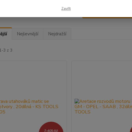
Zavřít
Upřesnit parametr
ější
Nejlevnější
Nejdražší
1-3 z 3
7 405 Kč