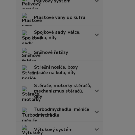
Palivový systém
Plastové vany do kufru
Spojkové sady, válce,
lanka, díly
Sněhové řetězy
Střešní nosiče, boxy,
nosiče na kola, díly
Stěrače, motorky stěračů,
mechanizmus stěračů,
díly
Turbodmychadla, měniče
tlaku, díly
Výfukový systém