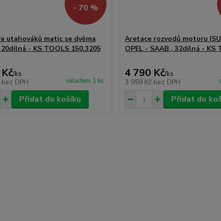
- 70 %
a utahováků matic se dvěma
Aretace rozvodů motoru ISU
, 20dílná - KS TOOLS 150.3205
OPEL - SAAB , 32dílná - KS
 Kč
4 790 Kč
/
ks
/
ks
skladem 1 ks
č
bez DPH
3 959 Kč
bez DPH
Přidat do košíku
Přidat do ko