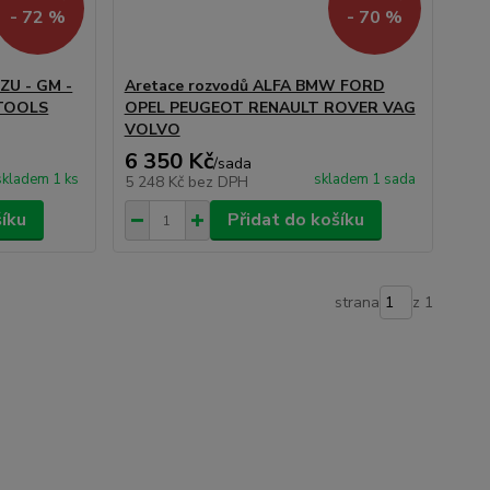
- 72 %
- 70 %
ZU - GM -
Aretace rozvodů ALFA BMW FORD
 TOOLS
OPEL PEUGEOT RENAULT ROVER VAG
VOLVO
6 350 Kč
/
sada
skladem 1 ks
skladem 1 sada
5 248 Kč
bez DPH
šíku
Přidat do košíku
strana
z 1