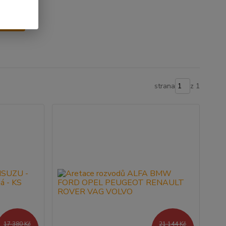
y
strana
z 1
17 380 Kč
21 144 Kč