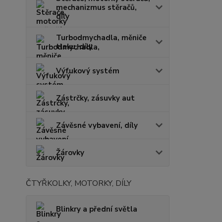
mechanizmus stěračů,
díly
Turbodmychadla, měniče
tlaku, díly
Výfukový systém
Zástrčky, zásuvky aut
Závěsné vybavení, díly
Žárovky
ČTYŘKOLKY, MOTORKY, DÍLY
Blinkry a přední světla