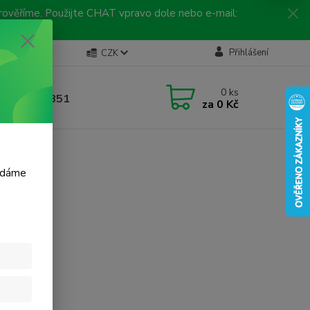
 prověříme. Použijte CHAT vpravo dole nebo e-mail:
Kontakty
Přihlášení
CZK
ická linka
0
ks
 792 217 851
za
0 Kč
, 9-16 hod.)
m dáme