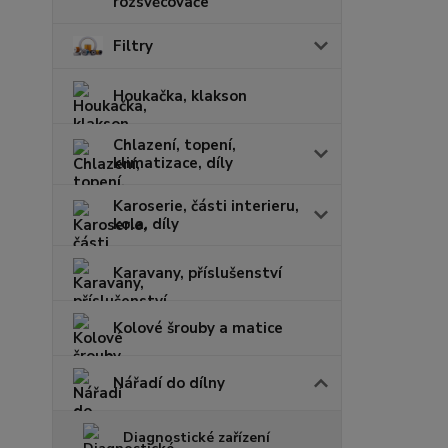
rozsvěcovače
Filtry
Houkačka, klakson
Chlazení, topení,
klimatizace, díly
Karoserie, části interieru,
kola, díly
Karavany, příslušenství
Kolové šrouby a matice
Nářadí do dílny
Diagnostické zařízení