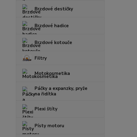
Brzdové destičky
Brzdové hadice
Brzdové kotouče
Filtry
Motokosmetika
Páčky a expanzky, pryže
na řidítka
Plexi štíty
Písty motoru