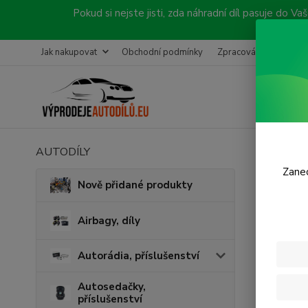
Pokud si nejste jisti, zda náhradní díl pasuje do
Jak nakupovat
Obchodní podmínky
Zpracování objednávk
AUTODÍLY
Úvod
N
Zanec
Vrtá
Nově přidané produkty
V této ka
Airbagy, díly
Autorádia, příslušenství
Autosedačky,
příslušenství