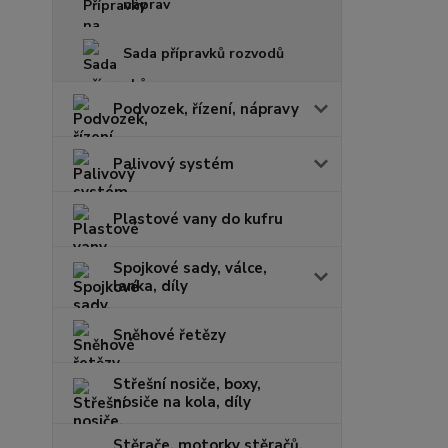
náprav
Sada přípravků rozvodů
Podvozek, řízení, nápravy
Palivový systém
Plastové vany do kufru
Spojkové sady, válce,
lanka, díly
Sněhové řetězy
Střešní nosiče, boxy,
nosiče na kola, díly
Stěrače, motorky stěračů,