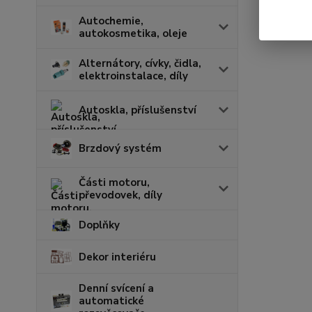
Autochemie,
autokosmetika, oleje
Alternátory, cívky, čidla,
elektroinstalace, díly
Autoskla, příslušenství
Brzdový systém
Části motoru,
převodovek, díly
Doplňky
Dekor interiéru
Denní svícení a
automatické