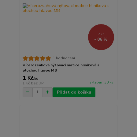
7 Kč
- 86 %
1 hodnocení
Vícerozsahová nýtovací matice hliníková s
plochou hlavou M8
1 Kč
/
ks
skladem 30 ks
1 Kč
bez DPH
Přidat do košíku