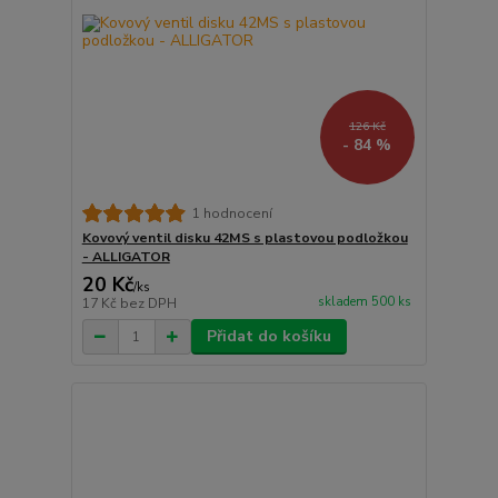
126 Kč
- 84 %
1 hodnocení
Kovový ventil disku 42MS s plastovou podložkou
- ALLIGATOR
20 Kč
/
ks
skladem 500 ks
17 Kč
bez DPH
Přidat do košíku