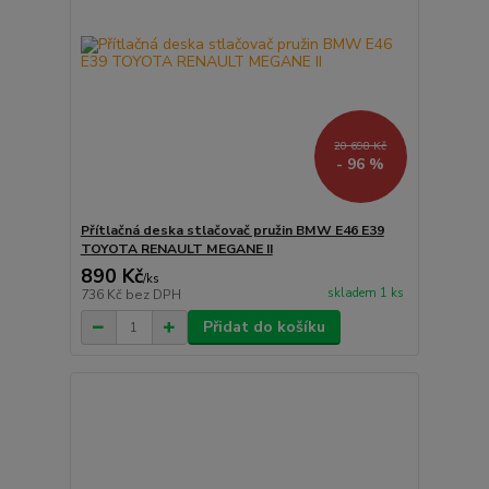
20 698 Kč
- 96 %
Přítlačná deska stlačovač pružin BMW E46 E39
TOYOTA RENAULT MEGANE II
890 Kč
/
ks
skladem 1 ks
736 Kč
bez DPH
Přidat do košíku