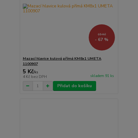
15 Kč
- 67 %
Mazací hlavice kulová přímá KM8x1 UMETA
1100907
5 Kč
/
ks
skladem 91 ks
4 Kč
bez DPH
Přidat do košíku