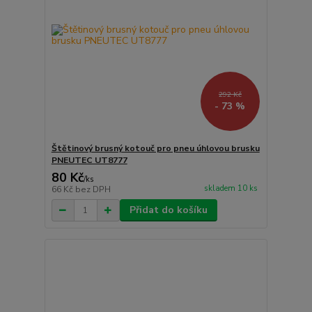
292 Kč
- 73 %
Štětinový brusný kotouč pro pneu úhlovou brusku
PNEUTEC UT8777
80 Kč
/
ks
skladem 10 ks
66 Kč
bez DPH
Přidat do košíku