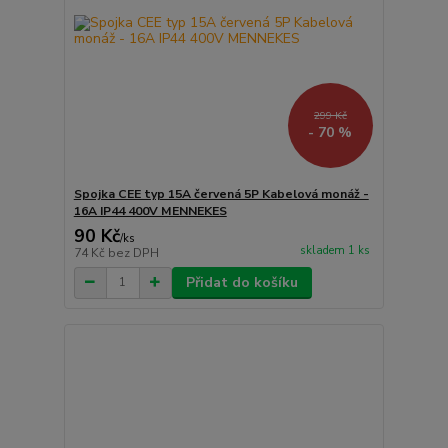
299 Kč
- 70 %
Spojka CEE typ 15A červená 5P Kabelová monáž -
16A IP44 400V MENNEKES
90 Kč
/
ks
skladem 1 ks
74 Kč
bez DPH
Přidat do košíku