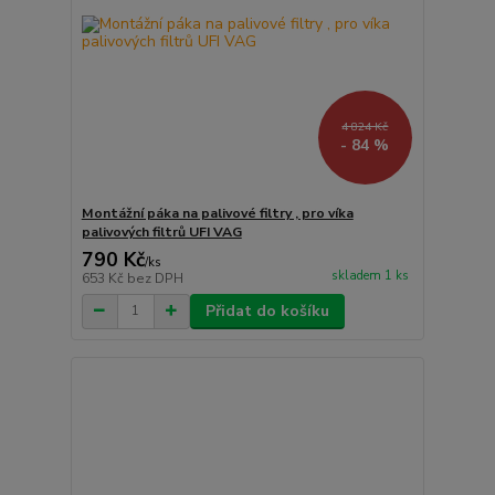
4 824 Kč
- 84 %
Montážní páka na palivové filtry , pro víka
palivových filtrů UFI VAG
790 Kč
/
ks
skladem 1 ks
653 Kč
bez DPH
Přidat do košíku