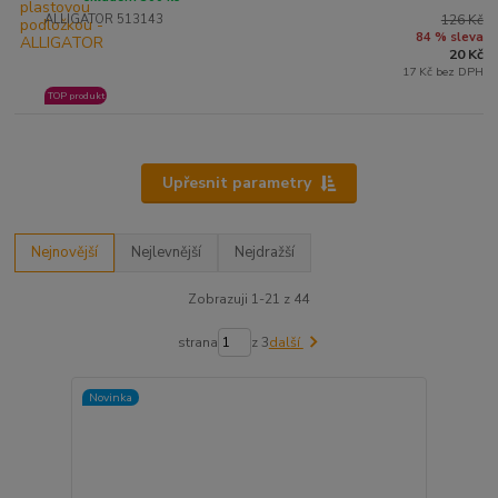
ALLIGATOR 513143
126 Kč
84 % sleva
20 Kč
17 Kč bez DPH
TOP produkt
Upřesnit parametry
Nejnovější
Nejlevnější
Nejdražší
Zobrazuji 1-21 z 44
strana
z 3
další
Novinka