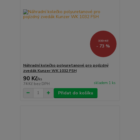
338 Kč
- 73 %
Náhradní kolečko polyuretanové pro pojízdný
zvedák Kunzer WK 1032 FSH
90 Kč
/
ks
skladem 1 ks
74 Kč
bez DPH
Přidat do košíku