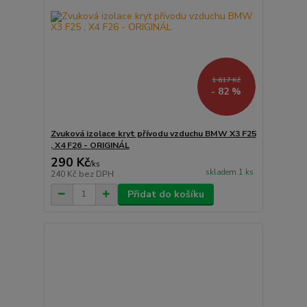
1 617 Kč
- 82 %
Zvuková izolace kryt přívodu vzduchu BMW X3 F25
, X4 F26 - ORIGINÁL
290 Kč
/
ks
skladem 1 ks
240 Kč
bez DPH
Přidat do košíku