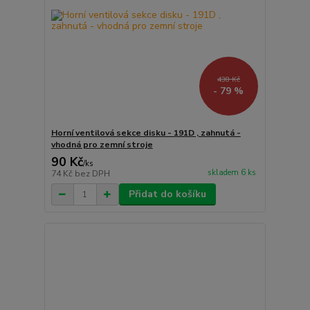
438 Kč
- 79 %
Horní ventilová sekce disku - 191D , zahnutá -
vhodná pro zemní stroje
90 Kč
/
ks
skladem 6 ks
74 Kč
bez DPH
Přidat do košíku