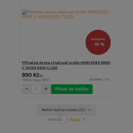
13 029 Kč
- 93 %
Přítlačná deska stlačovač pružin MERCEDES BENZ
C W203 S203 CL203
890 Kč
/
ks
skladem 1 ks
736 Kč
bez DPH
Přidat do košíku
Načíst další produkty (21)
strana
z 3
další