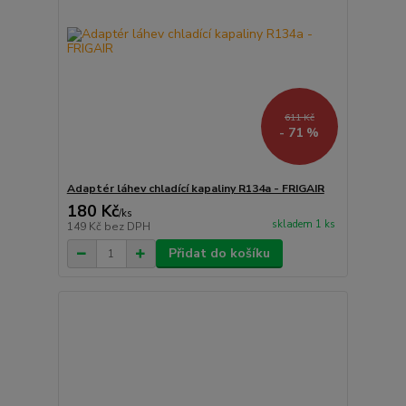
611 Kč
- 71 %
Adaptér láhev chladící kapaliny R134a - FRIGAIR
180 Kč
/
ks
skladem 1 ks
149 Kč
bez DPH
Přidat do košíku