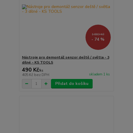
1 883 Kč
- 74 %
Nástroje pro demontáž senzor deště / světla - 3
dílné - KS TOOLS
490 Kč
/
ks
skladem 1 ks
405 Kč
bez DPH
Přidat do košíku