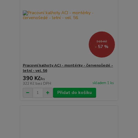
915 Kč
- 57 %
Pracovní kalhoty ACI - montérky - červenošedé -
letní - vel. 56
390 Kč
/
ks
skladem 1 ks
322 Kč
bez DPH
Přidat do košíku