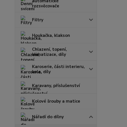
automatické
rozsvěcovače
Filtry
Houkačka, klakson
Chlazení, topení,
klimatizace, díly
Karoserie, části interieru,
kola, díly
Karavany, příslušenství
Kolové šrouby a matice
Nářadí do dílny