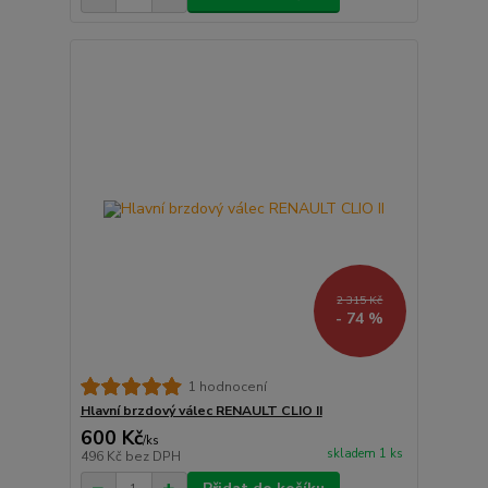
2 315 Kč
- 74 %
1 hodnocení
Hlavní brzdový válec RENAULT CLIO II
600 Kč
/
ks
skladem 1 ks
496 Kč
bez DPH