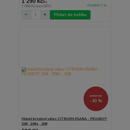
1 290 Kč
/
ks
skladem 1 ks
1 066 Kč
bez DPH
Přidat do košíku
4 019 Kč
- 83 %
Hlavní brzdový válec CITROEN XSARA - PEUGEOT
206 , 206+ , 306