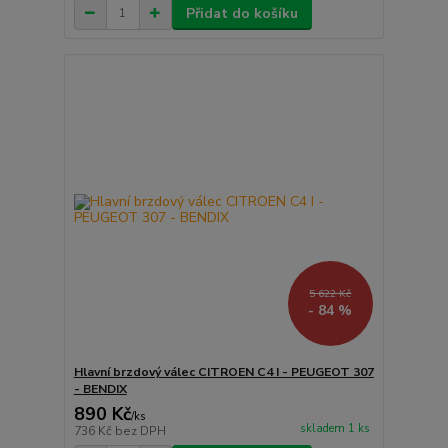
Přidat do košíku
5 622 Kč
- 84 %
Hlavní brzdový válec CITROEN C4 I - PEUGEOT 307
- BENDIX
890 Kč
/
ks
skladem 1 ks
736 Kč
bez DPH