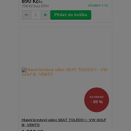
890 Kč
/
ks
skladem 1 ks
736 Kč
bez DPH
Přidat do košíku
11 354 Kč
- 89 %
Hlavní brzdový válec SEAT TOLEDO I - VW GOLF
III , VENTO