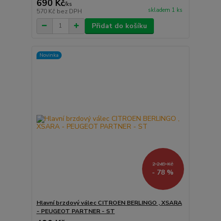
690 Kč
/
ks
skladem 1 ks
570 Kč
bez DPH
Přidat do košíku
Novinka
2 249 Kč
- 78 %
Hlavní brzdový válec CITROEN BERLINGO , XSARA
- PEUGEOT PARTNER - ST