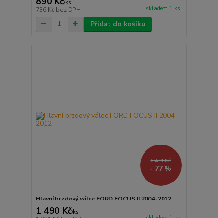
890 Kč
/
ks
skladem 1 ks
736 Kč
bez DPH
Přidat do košíku
6 481 Kč
- 77 %
Hlavní brzdový válec FORD FOCUS II 2004-2012
1 490 Kč
/
ks
skladem 1 ks