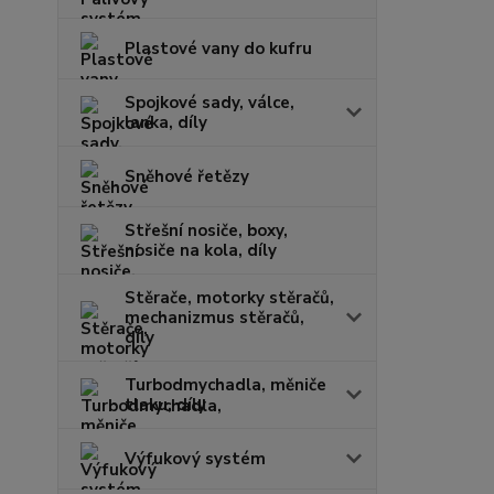
Plastové vany do kufru
Spojkové sady, válce,
lanka, díly
Sněhové řetězy
Střešní nosiče, boxy,
nosiče na kola, díly
Stěrače, motorky stěračů,
mechanizmus stěračů,
díly
Turbodmychadla, měniče
tlaku, díly
Výfukový systém