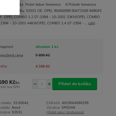
u: hydraulický Počet žeber řemenice: 6 Průměr řemenice
143 Číslo dílu: 53531 OE: OPEL 90466998 90473169 948045
9 OPEL COMBO 1.2 07-1994 - 10-2001 33KWOPEL COMBO
-1994 - 10-2001 44KWOPEL COMBO 1.4 07-1994 - ...
celý
tupnost
skladem 1 ks
oručená cena
5 896 Kč
tříte
4 306 Kč
590 Kč
/
ks
Přidat do košíku
14 Kč
bez DPH
roduktu:
33.00041
EAN kód:
4019064080299
oduktu:
Nové
Výrobce:
SPIDAN
ýrobce:
53531
Hlídat cenu / dostupnost