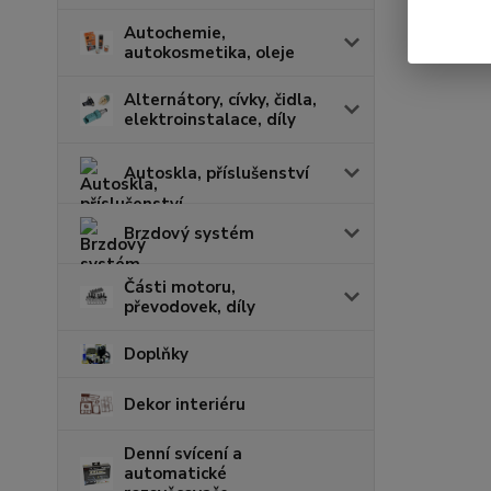
Autochemie,
autokosmetika, oleje
Alternátory, cívky, čidla,
elektroinstalace, díly
Autoskla, příslušenství
Brzdový systém
Části motoru,
převodovek, díly
Doplňky
Dekor interiéru
Denní svícení a
automatické