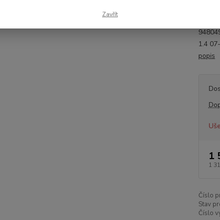
provoz
Zavřít
[mm]: 
94804
1.4 07
popis
Dos
Dop
Uše
1 
1 3
Číslo p
Stav pr
Číslo v