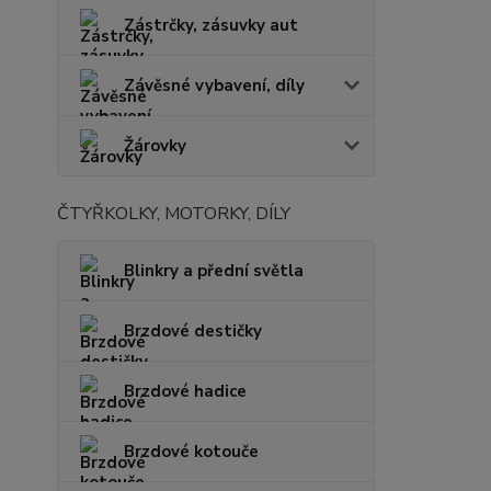
Zástrčky, zásuvky aut
Závěsné vybavení, díly
Žárovky
ČTYŘKOLKY, MOTORKY, DÍLY
Blinkry a přední světla
Brzdové destičky
Brzdové hadice
Brzdové kotouče