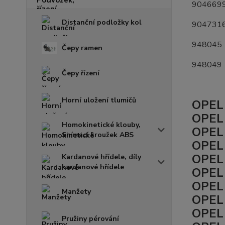
904669
Distanční podložky kol
904731
948045
Čepy ramen
948049
Čepy řízení
Horní uložení tlumičů
OPEL
OPEL
Homokinetické klouby,
OPEL
Snímací kroužek ABS
OPEL
OPEL 
Kardanové hřídele, díly
kardanové hřídele
OPEL 
OPEL 
Manžety
OPEL 
OPEL 
Pružiny pérování