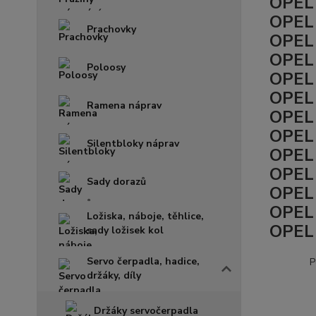
OPEL 
OPEL 
Prachovky
OPEL 
OPEL 
Poloosy
OPEL 
OPEL 
Ramena náprav
OPEL 
OPEL 
Silentbloky náprav
OPEL 
OPEL 
Sady dorazů
OPEL 
OPEL 
Ložiska, náboje, těhlice,
OPEL 
sady ložisek kol
Servo čerpadla, hadice,
P
držáky, díly
Držáky servočerpadla