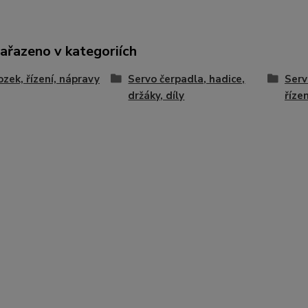
zařazeno v kategoriích
zek, řízení, nápravy
Servo čerpadla, hadice,
Serv
držáky, díly
řízen