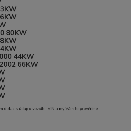
W
 63KW
 66KW
KW
000 80KW
 78KW
 74KW
-2000 44KW
2-2002 66KW
KW
KW
KW
KW
ám dotaz s údaji o vozidle, VIN a my Vám to prověříme.