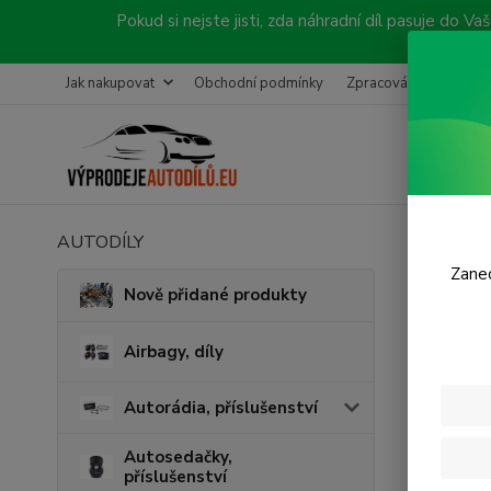
Pokud si nejste jisti, zda náhradní díl pasuje do
Jak nakupovat
Obchodní podmínky
Zpracování objednávk
AUTODÍLY
Úvod
P
CORSA B ,
Zanec
Nově přidané produkty
Serv
Airbagy, díly
Autorádia, příslušenství
Autosedačky,
příslušenství