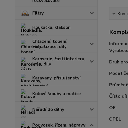
rozsvěcovače
Filtry
Kompl
Houkačka, klakson
Komple
Chlazení, topení,
Informac
klimatizace, díly
Výrobce
Karoserie, části interieru,
Druh pr
kola, díly
Počet ž
Karavany, příslušenství
Průměr 
Kolové šrouby a matice
Číslo díl
OE:
Nářadí do dílny
OPEL
Podvozek, řízení, nápravy