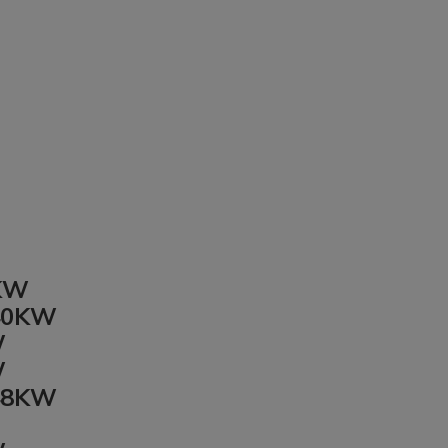
6KW
 40KW
W
W
 48KW