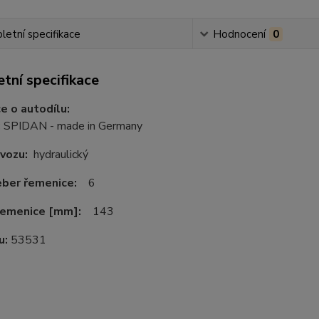
etní specifikace
Hodnocení
0
tní specifikace
e o autodílu:
:
SPIDAN - made in Germany
ovozu:
hydraulický
eber řemenice:
6
řemenice [mm]:
143
u:
53531