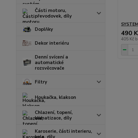
Části motoru,
převodovek, díly
SYSTEM 
Doplňky
490 K
405 Kč
b
Dekor interiéru
Denní svícení a
automatické
rozsvěcovače
Filtry
Houkačka, klakson
Chlazení, topení,
klimatizace, díly
Karoserie, části interieru,
kola, díly