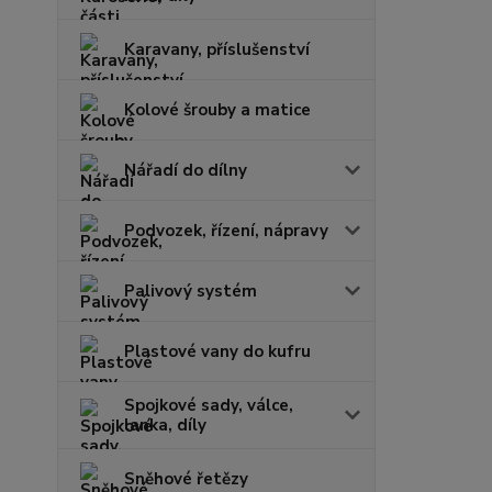
Karavany, příslušenství
Kolové šrouby a matice
Nářadí do dílny
Podvozek, řízení, nápravy
Palivový systém
Plastové vany do kufru
Spojkové sady, válce,
lanka, díly
Sněhové řetězy