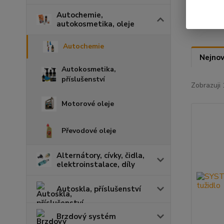
Autochemie,
autokosmetika, oleje
Autochemie
Nejnov
Autokosmetika,
příslušenství
Zobrazuji 
Motorové oleje
Převodové oleje
Alternátory, cívky, čidla,
elektroinstalace, díly
Autoskla, příslušenství
Brzdový systém