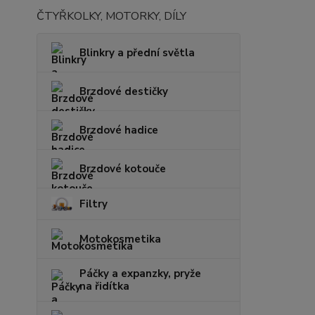
ČTYŘKOLKY, MOTORKY, DÍLY
Blinkry a přední světla
Brzdové destičky
Brzdové hadice
Brzdové kotouče
Filtry
Motokosmetika
Páčky a expanzky, pryže
na řidítka