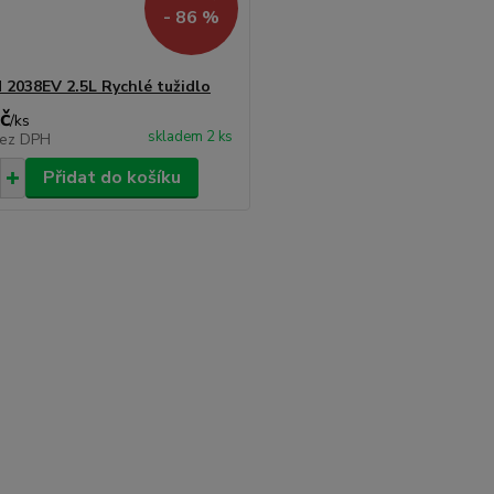
- 86 %
2038EV 2.5L Rychlé tužidlo
č
/
ks
skladem 2 ks
ez DPH
Přidat do košíku