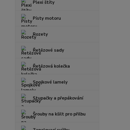
Plexi štíty
Písty motoru
Rozety
Řetězové sady
Řetězová kolečka
Spojkové lamely
Stupačky a přepákování
Šrouby na kšilt pro přilbu