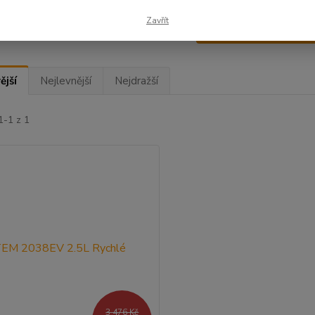
Zavřít
Upřesnit parametr
ější
Nejlevnější
Nejdražší
1-1 z 1
3 476 Kč