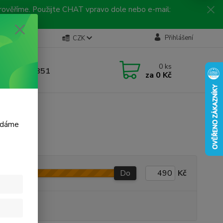
 prověříme. Použijte CHAT vpravo dole nebo e-mail:
Kontakty
Přihlášení
CZK
ická linka
0
ks
 792 217 851
za
0 Kč
, 9-16 hod.)
m dáme
Do
Kč
produkt