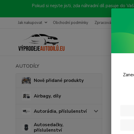
Pokud si nejste jisti, zda náhradní díl pasuje do
Jak nakupovat
Obchodní podmínky
Zpracování objednávk
AUTODÍLY
Úvod
A
Zanec
Aut
Nově přidané produkty
Airbagy, díly
Cena:
Autorádia, příslušenství
Skl
Autosedačky,
příslušenství