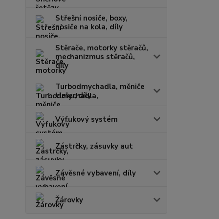
Střešní nosiče, boxy,
nosiče na kola, díly
Stěrače, motorky stěračů,
mechanizmus stěračů,
díly
Turbodmychadla, měniče
tlaku, díly
Výfukový systém
Zástrčky, zásuvky aut
Závěsné vybavení, díly
Žárovky