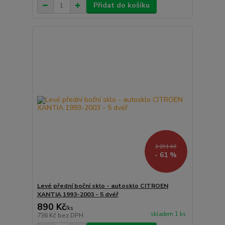
Přidat do košíku
2 291 Kč
- 61 %
Levé přední boční sklo - autosklo CITROEN
XANTIA 1993-2003 - 5 dvéř
890 Kč
/
ks
skladem 1 ks
736 Kč
bez DPH