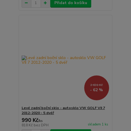
Přidat do košíku
2 631 Kč
- 62 %
Levé zadní boční sklo - autosklo VW GOLF VII 7
2012-2020 - 5 dvéř
990 Kč
/
ks
skladem 1 ks
818 Kč
bez DPH