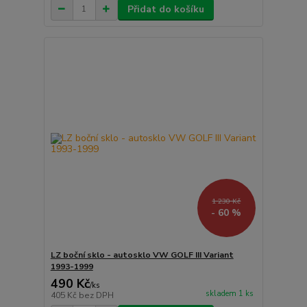
Přidat do košíku
1 230 Kč
- 60 %
LZ boční sklo - autosklo VW GOLF III Variant
1993-1999
490 Kč
/
ks
skladem 1 ks
405 Kč
bez DPH