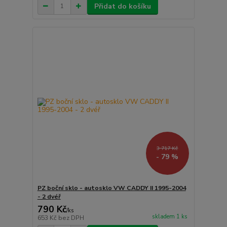
Přidat do košíku
3 717 Kč
- 79 %
PZ boční sklo - autosklo VW CADDY II 1995-2004
- 2 dvéř
790 Kč
/
ks
skladem 1 ks
653 Kč
bez DPH