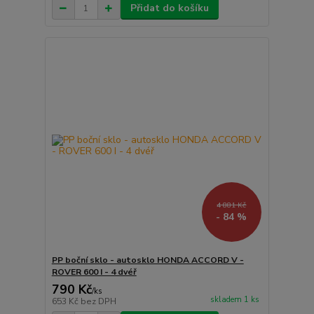
Přidat do košíku
4 881 Kč
- 84 %
PP boční sklo - autosklo HONDA ACCORD V -
ROVER 600 I - 4 dvéř
790 Kč
/
ks
skladem 1 ks
653 Kč
bez DPH