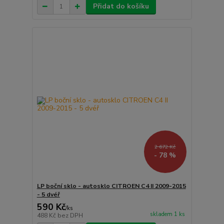
Přidat do košíku
2 672 Kč
- 78 %
LP boční sklo - autosklo CITROEN C4 II 2009-2015
- 5 dvéř
590 Kč
/
ks
skladem 1 ks
488 Kč
bez DPH