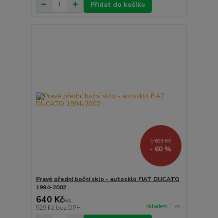
Přidat do košíku
1 603 Kč
- 60 %
Pravé přední boční sklo - autosklo FIAT DUCATO
1994-2002
640 Kč
/
ks
skladem 1 ks
529 Kč
bez DPH