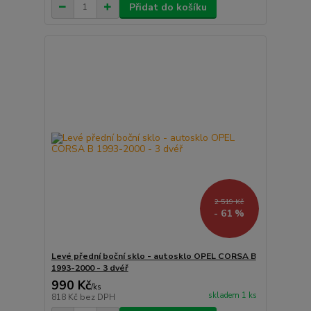
Přidat do košíku
2 519 Kč
- 61 %
Levé přední boční sklo - autosklo OPEL CORSA B
1993-2000 - 3 dvéř
990 Kč
/
ks
skladem 1 ks
818 Kč
bez DPH