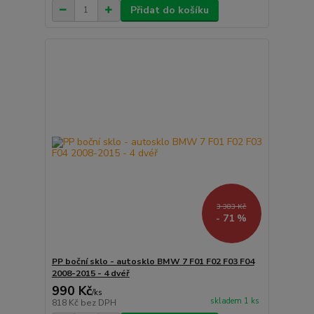
Přidat do košíku
3 383 Kč
- 71 %
PP boční sklo - autosklo BMW 7 F01 F02 F03 F04
2008-2015 - 4 dvéř
990 Kč
/
ks
skladem 1 ks
818 Kč
bez DPH