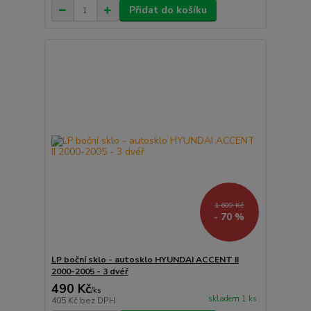
Přidat do košíku
1 609 Kč
- 70 %
LP boční sklo - autosklo HYUNDAI ACCENT II
2000-2005 - 3 dvéř
490 Kč
/
ks
skladem 1 ks
405 Kč
bez DPH