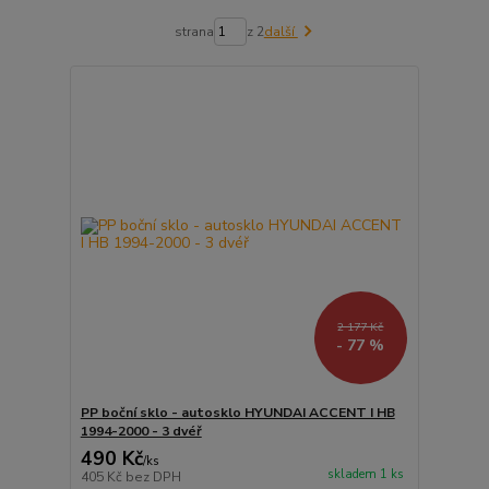
strana
z 2
další
2 177 Kč
- 77 %
PP boční sklo - autosklo HYUNDAI ACCENT I HB
1994-2000 - 3 dvéř
490 Kč
/
ks
skladem 1 ks
405 Kč
bez DPH