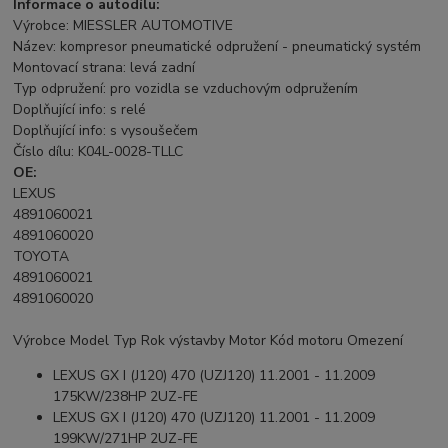
Informace o autodílu:
Výrobce: MIESSLER AUTOMOTIVE
Název: kompresor pneumatické odpružení - pneumatický systém
Montovací strana: levá zadní
Typ odpružení: pro vozidla se vzduchovým odpružením
Doplňující info: s relé
Doplňující info: s vysoušečem
Číslo dílu: K04L-0028-TLLC
OE:
LEXUS
4891060021
4891060020
TOYOTA
4891060021
4891060020
Výrobce Model Typ Rok výstavby Motor Kód motoru Omezení
LEXUS GX I (J120) 470 (UZJ120) 11.2001 - 11.2009
175KW/238HP 2UZ-FE
LEXUS GX I (J120) 470 (UZJ120) 11.2001 - 11.2009
199KW/271HP 2UZ-FE