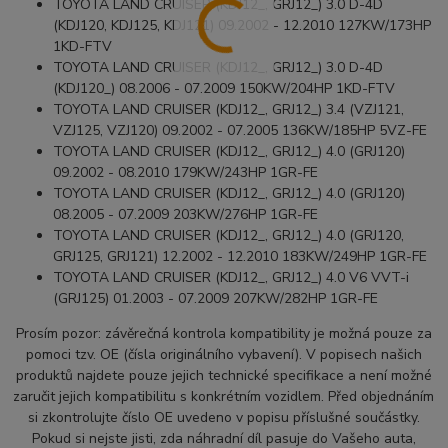
TOYOTA LAND CRUISER (KDJ12_, GRJ12_) 3.0 D-4D
(KDJ120, KDJ125, KDJ121) 09.2002 - 12.2010 127KW/173HP
1KD-FTV
TOYOTA LAND CRUISER (KDJ12_, GRJ12_) 3.0 D-4D
(KDJ120_) 08.2006 - 07.2009 150KW/204HP 1KD-FTV
TOYOTA LAND CRUISER (KDJ12_, GRJ12_) 3.4 (VZJ121,
VZJ125, VZJ120) 09.2002 - 07.2005 136KW/185HP 5VZ-FE
TOYOTA LAND CRUISER (KDJ12_, GRJ12_) 4.0 (GRJ120)
09.2002 - 08.2010 179KW/243HP 1GR-FE
TOYOTA LAND CRUISER (KDJ12_, GRJ12_) 4.0 (GRJ120)
08.2005 - 07.2009 203KW/276HP 1GR-FE
TOYOTA LAND CRUISER (KDJ12_, GRJ12_) 4.0 (GRJ120,
GRJ125, GRJ121) 12.2002 - 12.2010 183KW/249HP 1GR-FE
TOYOTA LAND CRUISER (KDJ12_, GRJ12_) 4.0 V6 VVT-i
(GRJ125) 01.2003 - 07.2009 207KW/282HP 1GR-FE
Prosím pozor: závěrečná kontrola kompatibility je možná pouze za
pomoci tzv. OE (čísla originálního vybavení). V popisech našich
produktů najdete pouze jejich technické specifikace a není možné
zaručit jejich kompatibilitu s konkrétním vozidlem. Před objednáním
si zkontrolujte číslo OE uvedeno v popisu příslušné součástky.
Pokud si nejste jisti, zda náhradní díl pasuje do Vašeho auta,