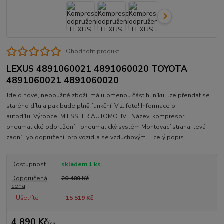
Ohodnotit produkt
LEXUS 4891060021 4891060020 TOYOTA
4891060021 4891060020
Jde o nové, nepoužité zboží, má ulomenou část hliníku, lze přendat se
starého dílu a pak bude plně funkční. Viz. foto! Informace o
autodílu: Výrobce: MIESSLER AUTOMOTIVE Název: kompresor
pneumatické odpružení - pneumatický systém Montovací strana: levá
zadní Typ odpružení: pro vozidla se vzduchovým ...
celý popis
Dostupnost
skladem 1 ks
Doporučená
20 409 Kč
cena
Ušetříte
15 519 Kč
4 890 Kč
/
ks