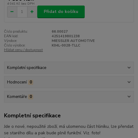
4 041 Kč
bez DPH
Přidat do košíku
Číslo produktu:
66.00027
EAN kód:
4251419801238
Výrobce:
MIESSLER AUTOMOTIVE
Číslo výrobce:
K04L-0028-TLLC
Hlídat cenu / dostupnost
Kompletní specifikace
Hodnocení
0
Komentáře
0
Kompletní specifikace
Jde o nové, nepoužité zboží, má ulomenou část hliníku, lze přendat
se starého dílu a pak bude plně funkční. Viz. foto!