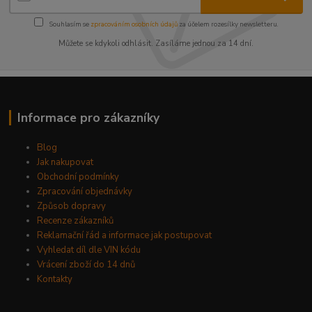
Souhlasím se
zpracováním osobních údajů
za účelem rozesílky newsletteru.
Můžete se kdykoli odhlásit. Zasíláme jednou za 14 dní.
Informace pro zákazníky
Blog
Jak nakupovat
Obchodní podmínky
Zpracování objednávky
Způsob dopravy
Recenze zákazníků
Reklamační řád a informace jak postupovat
Vyhledat díl dle VIN kódu
Vrácení zboží do 14 dnů
Kontakty