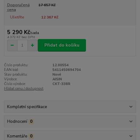
Doporučená
17 657 Kč
cena
Ušetříte
12 367 Kč
5 290 Kč
/
sada
4 372 Kč
bez DPH
Přidat do košíku
Číslo produktu:
12.00554
EAN kód:
5411450694704
Stav produktu:
Nové
Výrobce:
AISIN
Číslo výrobce:
CKT-338R
Hlídat cenu / dostupnost
Kompletní specifikace
Hodnocení
0
Komentáře
0