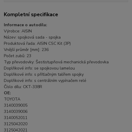
Kompletní specifikace
Informace o autodílu:
Výrobce: AISIN
Název: spojková sada - spojka
Produktová řada: AISIN CSC Kit (3P)
Vnější průměr [mm]: 236
Počet zubů: 23
Typ převodovky: Šestistupňová mechanická převodovka
Doplňkové info: se spojkovou lamelou
Doplňkové info: s přítlačným talířem spojky
Doplňkové info: s centrálním vypínačem relé
Číslo dílu: CKT-338R
OE:
TOYOTA
3140039005
3140039006
3140052011
3125042020
3125042021