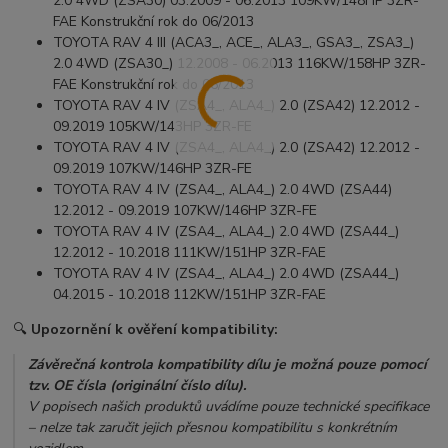
2.0 4WD (ZSA30) 03.2009 - 06.2013 109KW/148HP 3ZR-
FAE Konstrukční rok do 06/2013
TOYOTA RAV 4 III (ACA3_, ACE_, ALA3_, GSA3_, ZSA3_)
2.0 4WD (ZSA30_) 12.2008 - 06.2013 116KW/158HP 3ZR-
FAE Konstrukční rok do 06/2013
TOYOTA RAV 4 IV (ZSA4_, ALA4_) 2.0 (ZSA42) 12.2012 -
09.2019 105KW/143HP 3ZR-FE
TOYOTA RAV 4 IV (ZSA4_, ALA4_) 2.0 (ZSA42) 12.2012 -
09.2019 107KW/146HP 3ZR-FE
TOYOTA RAV 4 IV (ZSA4_, ALA4_) 2.0 4WD (ZSA44)
12.2012 - 09.2019 107KW/146HP 3ZR-FE
TOYOTA RAV 4 IV (ZSA4_, ALA4_) 2.0 4WD (ZSA44_)
12.2012 - 10.2018 111KW/151HP 3ZR-FAE
TOYOTA RAV 4 IV (ZSA4_, ALA4_) 2.0 4WD (ZSA44_)
04.2015 - 10.2018 112KW/151HP 3ZR-FAE
🔍
Upozornění k ověření kompatibility:
Závěrečná kontrola kompatibility dílu je možná pouze pomocí
tzv. OE čísla (originální číslo dílu).
V popisech našich produktů uvádíme pouze technické specifikace
– nelze tak zaručit jejich přesnou kompatibilitu s konkrétním