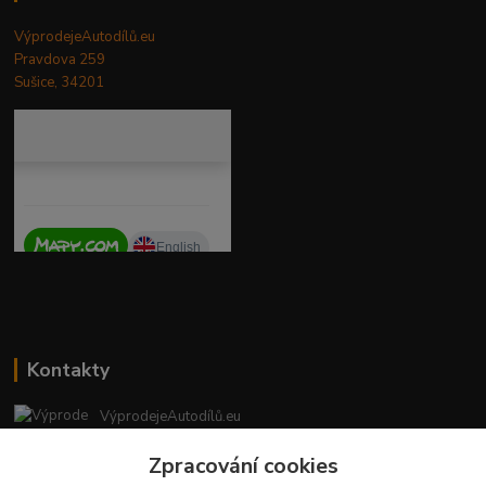
VýprodejeAutodílů.eu
Pravdova 259
Sušice, 34201
Kontakty
VýprodejeAutodílů.eu
+420 792 217 851
Zpracování cookies
(Po-Pá, 9-16 hod.)