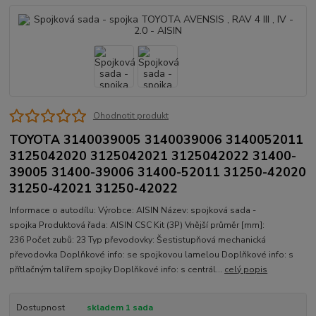
Ohodnotit produkt
TOYOTA 3140039005 3140039006 3140052011
3125042020 3125042021 3125042022 31400-
39005 31400-39006 31400-52011 31250-42020
31250-42021 31250-42022
Informace o autodílu: Výrobce: AISIN Název: spojková sada -
spojka Produktová řada: AISIN CSC Kit (3P) Vnější průměr [mm]:
236 Počet zubů: 23 Typ převodovky: Šestistupňová mechanická
převodovka Doplňkové info: se spojkovou lamelou Doplňkové info: s
přítlačným talířem spojky Doplňkové info: s centrál...
celý popis
Dostupnost
skladem 1 sada