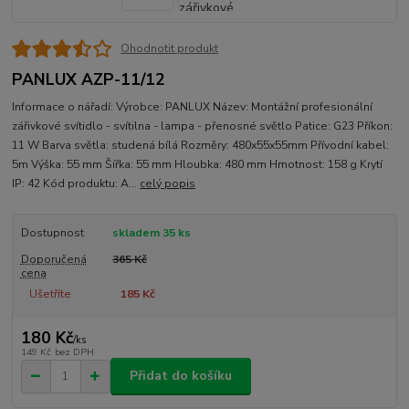
Ohodnotit produkt
PANLUX AZP-11/12
Informace o nářadí: Výrobce: PANLUX Název: Montážní profesionální
zářivkové svítidlo - svítilna - lampa - přenosné světlo Patice: G23 Příkon:
11 W Barva světla: studená bílá Rozměry: 480x55x55mm Přívodní kabel:
5m Výška: 55 mm Šířka: 55 mm Hloubka: 480 mm Hmotnost: 158 g Krytí
IP: 42 Kód produktu: A...
celý popis
Dostupnost
skladem 35 ks
Doporučená
365 Kč
cena
Ušetříte
185 Kč
180 Kč
/
ks
149 Kč
bez DPH
Přidat do košíku