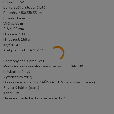
Příkon: 11 W
Barva světla: studená bílá
Rozměry: 480x55x55mm
Přívodní kabel: 5m
Výška: 55 mm
Šířka: 55 mm
Hloubka: 480 mm
Hmotnost: 158 g
Krytí IP: 42
Kód produktu:
AZP-11/12
Podrobný popis produktu :
Montážní profesionální zářivkové svítidlo PANLUX
Polykarbonátový tubus
Vyměnitelný zdroj
Doporučený zdroj: TS ZÁŘIVKA 11W (je součástí balení)
Závesný háček (plast)
Kabel: 5m
Napájení: zástrčka do zapalovače 12V