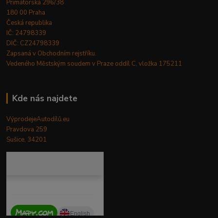
Primátorská 296/38
180 00 Praha
Česká republika
IČ: 24798339
DIČ: CZ24798339
Zapsaná v Obchodním rejstříku.
Vedeného Městským soudem v Praze oddíl C, vložka 175211
Kde nás najdete
VýprodejeAutodílů.eu
Pravdova 259
Sušice, 34201