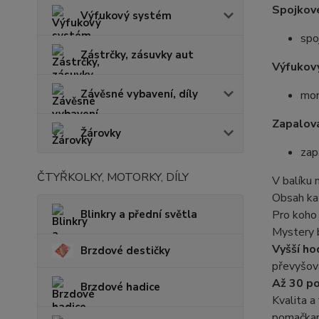
Spojkov
Výfukový systém
spo
Zástrčky, zásuvky aut
Výfukov
Závěsné vybavení, díly
mon
Zapalová
Žárovky
zap
ČTYŘKOLKY, MOTORKY, DÍLY
V balíku 
Obsah kaž
Blinkry a přední světla
Pro koho
Mystery b
Vyšší ho
Brzdové destičky
převyšova
Až 30 po
Brzdové hadice
Kvalita a
pomačkané