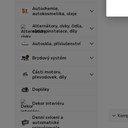
Autochemie,
autokosmetika, oleje
Alternátory, cívky, čidla,
elektroinstalace, díly
Autoskla, příslušenství
Brzdový systém
Části motoru,
převodovek, díly
Doplňky
Dekor interiéru
Kompl
Denní svícení a
automatické
rozsvěcovače