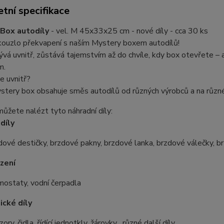
tní specifikace
Box autodíly
- vel. M 45x33x25 cm - nové díly - cca 30 ks
kouzlo překvapení s naším Mystery boxem autodílů!
ývá uvnitř, zůstává tajemstvím až do chvíle, kdy box otevřete – 
ím.
e uvnitř?
stery box obsahuje směs autodílů od různých výrobců a na růz
můžete nalézt tyto náhradní díly:
díly
dové destičky, brzdové pakny, brzdové lanka, brzdové válečky, 
azení
mostaty, vodní čerpadla
ické díly
ory, čidla, řídící jednotkly, žárovky , různé další díly