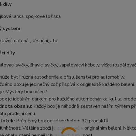
é díly
jkové lanka, spojkové ložiska
ý system
tážní materiál, těsnění, atd.
cí díly
alovací svíčky, žhavici svíčky, zapalovacví kebely, víčka rozdělov
může být i různá autochemie a příslušenství pro automobily.
dého boxu je jedinečný což přispívá k originalitě každého balení.
 je Mystery box určen?
ox je ideálním dárkem pro každého automechanika, kutila, prodejc
dnota obsahu:
Každý box je náhodně sestaven naším týmem pří
la prodejní cenu.
ložek:
Průměrný box obsahuje kolem 30 produktů.
 funkčnost: Většina zboží je zcela nová v originálním balení. N
 obaly, které nemají vliv na jejich funkčnost.