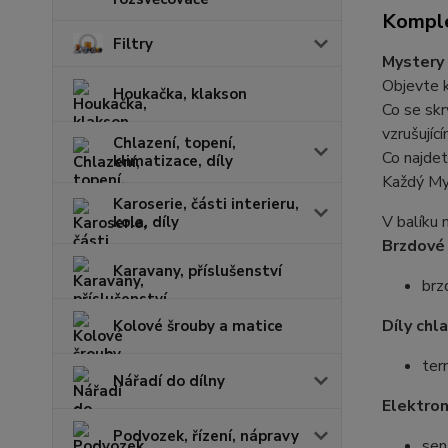
Komple
Filtry
Mystery 
Objevte 
Houkačka, klakson
Co se skr
vzrušujíc
Chlazení, topení,
Co najdet
klimatizace, díly
Každý My
Karoserie, části interieru,
V balíku 
kola, díly
Brzdové 
Karavany, příslušenství
brz
Díly chl
Kolové šrouby a matice
ter
Nářadí do dílny
Elektron
Podvozek, řízení, nápravy
senz