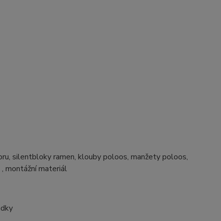
átoru, silentbloky ramen, klouby poloos, manžety poloos,
a , montážní materiál
adky