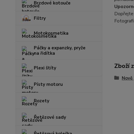
Brzdové kotouče
Upozorně
Dopřejte 
Filtry
Fotografie
Motokosmetika
Páčky a expanzky, pryže
na řidítka
Zboží 
Plexi štíty
Nově 
Písty motoru
Rozety
Řetězové sady
Řetězová kolečka