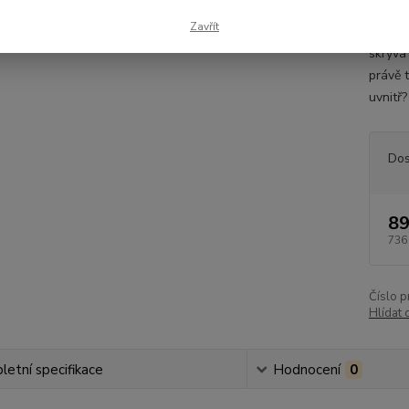
Myster
Zavřít
ks Obj
skrývá 
právě 
uvnitř
Dos
89
736
Číslo p
Hlídat 
etní specifikace
Hodnocení
0