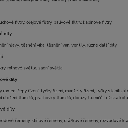
chové filtry, olejové filtry, palivové filtry, kabinové filtry
é díly
nění hlavy, těsnění víka, těsnění van, ventily, různé další díly
ní
nkry, mlhové světla, zadní světla
ové díly
y ramen, čepy řízení, tyčky řízení, manžety řízení, tyčky stabiliz
ní uložení tlumičů, prachovky tlumičů, dorazy tlumičů, ložiska kol
vé díly
vodové řemeny, klínové řemeny, drážkové řemeny, rozvodové kl