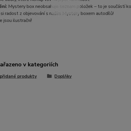
ní:
Mystery box neobsahuje seznam položek – to je součástí ko
si radost z objevování s naším Mystery boxem autodílů!
 jsou ilustrační!
zařazeno v kategoriích
přidané produkty
Doplňky