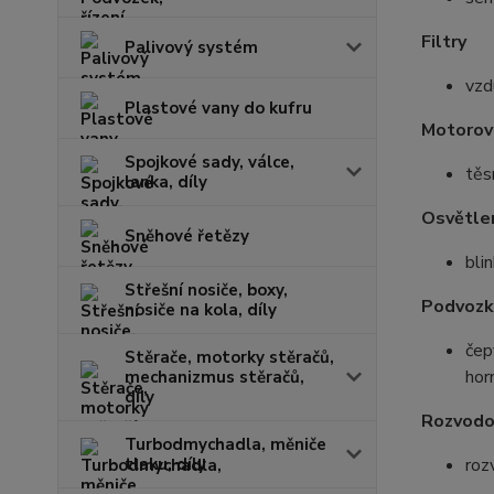
Filtry
Palivový systém
vzdu
Plastové vany do kufru
Motorov
Spojkové sady, válce,
těs
lanka, díly
Osvětle
Sněhové řetězy
bli
Střešní nosiče, boxy,
Podvozk
nosiče na kola, díly
čep
Stěrače, motorky stěračů,
hor
mechanizmus stěračů,
díly
Rozvodo
Turbodmychadla, měniče
tlaku, díly
roz