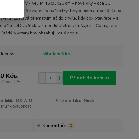
y Box autodíly - vel. M 45x33x25 cm - nové díly - cca 30
evte kouzlo překvapení s naším Mystery boxem autodílů! Co se
uvnitř, zůstává tajemstvím až do chvíle, kdy box otevřete – a
to dělá celý zážitek tak neodolatelně vzrušujícím. Co najdete
? Každý Mystery box obsahuj...
celý popis
tupnost
skladem 3 ks
0 Kč
/
ks
Přidat do košíku
 Kč
bez DPH
roduktu:
MB-A-M
Stav produktu:
Nové
cenu / dostupnost
Komentáře
0