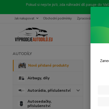
Pokud si nejste jisti, zda náhradní díl pasuje do
Jak nakupovat
Obchodní podmínky
Zpracování objednávk
AUTODÍLY
Úvod
N
Zanec
Myst
Nově přidané produkty
ks
Airbagy, díly
Autorádia, příslušenství
Autosedačky,
příslušenství