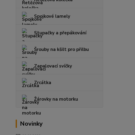
Spojkové lamely
Stupačky a přepákování
Šrouby na kšilt pro přilbu
Zapalovací svíčky
Zrcátka
Žárovky na motorku
Novinky