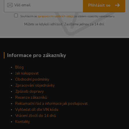
Přihlásit se
Souhlasím se
zpracováním osobních údajů
za účelem rozesílky newsletteru.
Můžete se kdykoli odhlásit. Zasíláme jednou za 14 dní.
Informace pro zákazníky
Blog
Jak nakupovat
Obchodní podmínky
Zpracování objednávky
Způsob dopravy
Recenze zákazníků
Reklamační řád a informace jak postupovat
Vyhledat díl dle VIN kódu
Vrácení zboží do 14 dnů
Kontakty