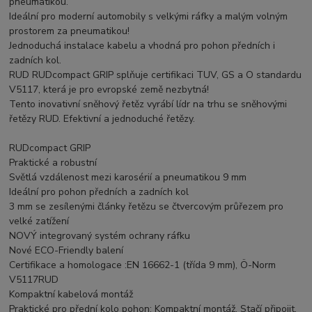
pneumatikou.
Ideální pro moderní automobily s velkými ráfky a malým volným
prostorem za pneumatikou!
Jednoduchá instalace kabelu a vhodná pro pohon předních i
zadních kol.
RUD RUDcompact GRIP splňuje certifikaci TUV, GS a O standardu
V5117, která je pro evropské země nezbytná!
Tento inovativní sněhový řetěz vyrábí lídr na trhu se sněhovými
řetězy RUD. Efektivní a jednoduché řetězy.
RUDcompact GRIP
Praktické a robustní
Světlá vzdálenost mezi karosérií a pneumatikou 9 mm
Ideální pro pohon předních a zadních kol
3 mm se zesílenými články řetězu se čtvercovým průřezem pro
velké zatížení
NOVÝ integrovaný systém ochrany ráfku
Nové ECO-Friendly balení
Certifikace a homologace :EN 16662-1 (třída 9 mm), Ö-Norm
V5117RUD
Kompaktní kabelová montáž
Praktické pro přední kolo pohon: Kompaktní montáž. Stačí připojit.