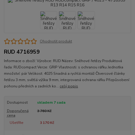
Ohodnotit produkt
RUD 4716959
Informace o zboží: Výrobce: RUD Název: Sněhové řetězy Produktová
řada: RUDcompact Verze: GRIP Vlastnosti: s ochranou ráfku Jednotka
množství: pár Velikost: 4025 Snadná a rychlá montáž Čtvercové články
řetězu 3 mm, světlá výška 9 mm, integrovaná ochrana ráfku Přizpůsobení
pohonu předních a zadních ko...
celý popis
Dostupnost
skladem 7 sada
Doporučená
3 760 Kč
cena
Ušetříte
3 170 Kč