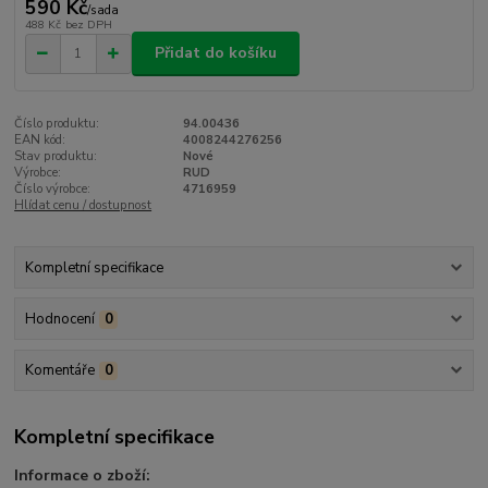
590 Kč
/
sada
488 Kč
bez DPH
Přidat do košíku
Číslo produktu:
94.00436
EAN kód:
4008244276256
Stav produktu:
Nové
Výrobce:
RUD
Číslo výrobce:
4716959
Hlídat cenu / dostupnost
Kompletní specifikace
Hodnocení
0
Komentáře
0
Kompletní specifikace
Informace o zboží: