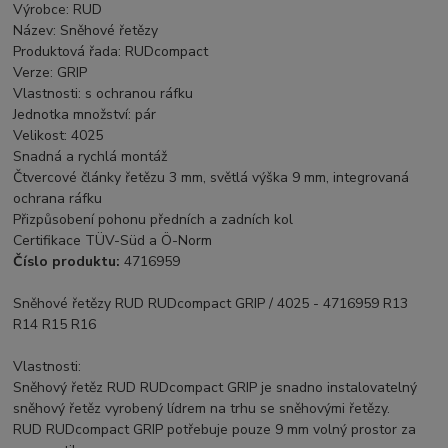
Výrobce: RUD
Název: Sněhové řetězy
Produktová řada: RUDcompact
Verze: GRIP
Vlastnosti: s ochranou ráfku
Jednotka množství: pár
Velikost: 4025
Snadná a rychlá montáž
Čtvercové články řetězu 3 mm, světlá výška 9 mm, integrovaná
ochrana ráfku
Přizpůsobení pohonu předních a zadních kol
Certifikace TÜV-Süd a Ö-Norm
Číslo produktu:
4716959
Sněhové řetězy RUD RUDcompact GRIP / 4025 - 4716959 R13
R14 R15 R16
Vlastnosti:
Sněhový řetěz RUD RUDcompact GRIP je snadno instalovatelný
sněhový řetěz vyrobený lídrem na trhu se sněhovými řetězy.
RUD RUDcompact GRIP potřebuje pouze 9 mm volný prostor za