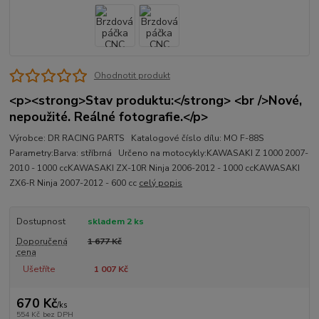
Ohodnotit produkt
<p><strong>Stav produktu:</strong> <br />Nové,
nepoužité. Reálné fotografie.</p>
Výrobce: DR RACING PARTS Katalogové číslo dílu: MO F-88S
Parametry:Barva: stříbrná Určeno na motocykly:KAWASAKI Z 1000 2007-
2010 - 1000 ccKAWASAKI ZX-10R Ninja 2006-2012 - 1000 ccKAWASAKI
ZX6-R Ninja 2007-2012 - 600 cc
celý popis
Dostupnost
skladem 2 ks
Doporučená
1 677 Kč
cena
Ušetříte
1 007 Kč
670 Kč
/
ks
554 Kč
bez DPH