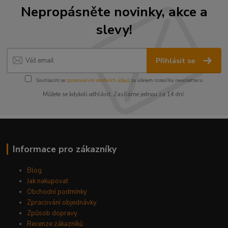
Nepropásněte novinky, akce a
slevy!
Přihlásit se
Souhlasím se
zpracováním osobních údajů
za účelem rozesílky newsletteru.
Můžete se kdykoli odhlásit. Zasíláme jednou za 14 dní.
Informace pro zákazníky
Blog
Jak nakupovat
Obchodní podmínky
Zpracování objednávky
Způsob dopravy
Recenze zákazníků