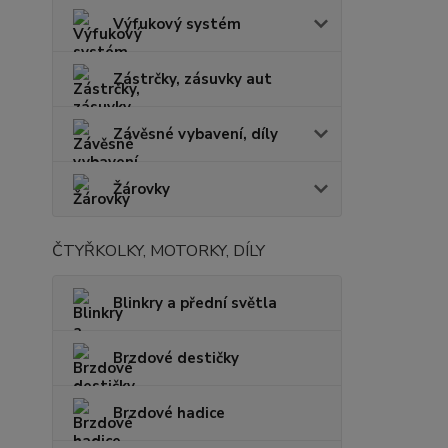
Výfukový systém
Zástrčky, zásuvky aut
Závěsné vybavení, díly
Žárovky
ČTYŘKOLKY, MOTORKY, DÍLY
Blinkry a přední světla
Brzdové destičky
Brzdové hadice