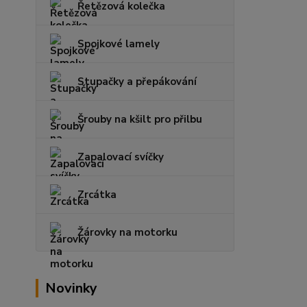
Řetězová kolečka
Spojkové lamely
Stupačky a přepákování
Šrouby na kšilt pro přilbu
Zapalovací svíčky
Zrcátka
Žárovky na motorku
Novinky