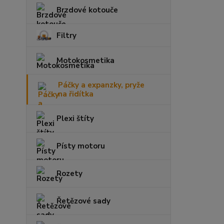
Brzdové kotouče
Filtry
Motokosmetika
Páčky a expanzky, pryže
na řidítka
Plexi štíty
Písty motoru
Rozety
Řetězové sady