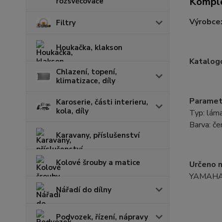
Komple
rozsvěcovače
Výrobce
Filtry
Houkačka, klakson
Katalogo
Chlazení, topení,
klimatizace, díly
Paramet
Karoserie, části interieru,
kola, díly
Typ: láma
Barva: če
Karavany, příslušenství
Kolové šrouby a matice
Určeno n
YAMAHA 
Nářadí do dílny
Podvozek, řízení, nápravy