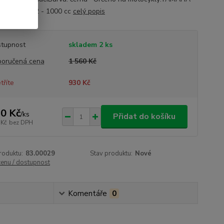
 2009-2012 - 1000 cc
celý popis
tupnost
skladem 2 ks
oručená cena
1 560 Kč
tříte
930 Kč
0 Kč
/
ks
Přidat do košíku
 Kč
bez DPH
roduktu:
83.00029
Stav produktu:
Nové
cenu / dostupnost
Komentáře
0