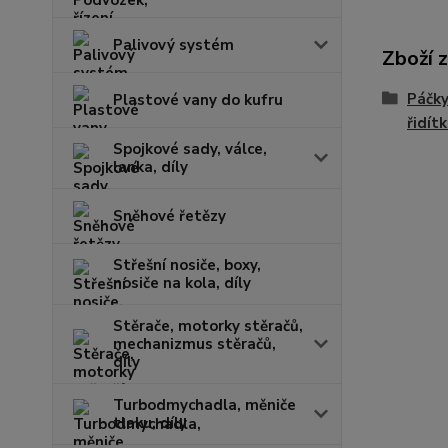
Palivový systém
Zboží 
Páčky
Plastové vany do kufru
řidít
Spojkové sady, válce,
lanka, díly
Sněhové řetězy
Střešní nosiče, boxy,
nosiče na kola, díly
Stěrače, motorky stěračů,
mechanizmus stěračů,
díly
Turbodmychadla, měniče
tlaku, díly