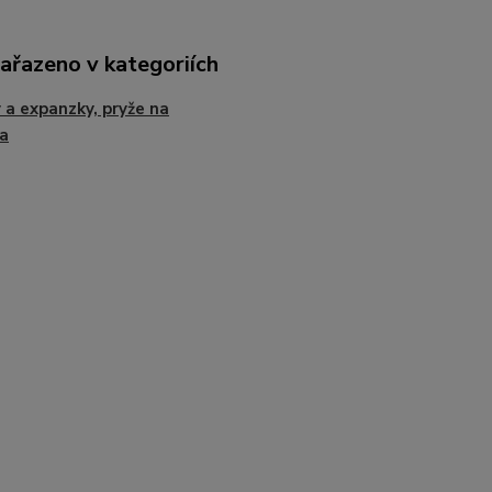
zařazeno v kategoriích
 a expanzky, pryže na
ka