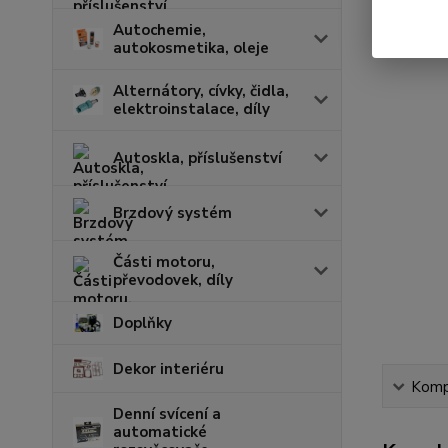
Autochemie,
autokosmetika, oleje
Alternátory, cívky, čidla,
elektroinstalace, díly
Autoskla, příslušenství
Brzdový systém
Části motoru,
převodovek, díly
Doplňky
Dekor interiéru
Kompl
Denní svícení a
automatické