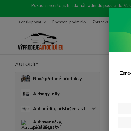
Pokud si nejste jisti, zda náhradní díl pasuje do
Jak nakupovat
Obchodní podmínky
Zpracování objednávk
AUTODÍLY
Úvod
P
Zanec
Brzd
Nově přidané produkty
Airbagy, díly
Autorádia, příslušenství
Autosedačky,
příslušenství