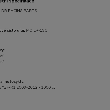
tní specifikace
:
DR RACING PARTS
vé číslo dílu:
MO LR-19C
ry:
cí
rná
a motocykly:
YZF-R1 2009-2012 - 1000 cc