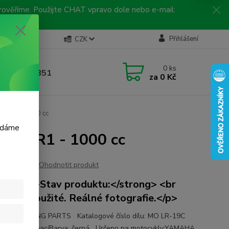
 prověříme. Použijte CHAT vpravo dole nebo e-mail:
Kontakty
Přihlášení
CZK
ická linka
0
ks
 792 217 851
za
0 Kč
, 9-16 hod.)
F-R1 - 1000 cc
m dáme
YZF-R1 - 1000 cc
Ohodnotit produkt
strong>Stav produktu:</strong> <br
vé, nepoužité. Reálné fotografie.</p>
e: DR RACING PARTS Katalogové číslo dílu: MO LR-19C
try:Typ: lámacíBarva: černá Určeno na motocykly:YAMAHA