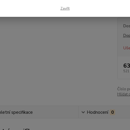
YZF-R1
Zavřít
Dos
Dop
Uše
63
521
Číslo p
Hlídat 
etní specifikace
Hodnocení
0