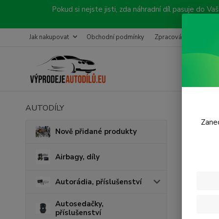
Pokud si nejste jisti, zda náhradní díl pasuje do
Jak nakupovat
Obchodní podmínky
Zpracování objednávk
AUTODÍLY
Úvod
S
Zanec
Kon
Nově přidané produkty
SUZ
Airbagy, díly
Autorádia, příslušenství
Autosedačky,
příslušenství