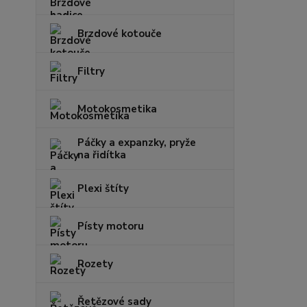
Brzdové kotouče
Filtry
Motokosmetika
Páčky a expanzky, pryže
na řidítka
Plexi štíty
Písty motoru
Rozety
Řetězové sady