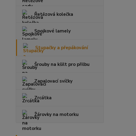
Řetězová kolečka
Spojkové lamely
Stupačky a přepákování
Šrouby na kšilt pro přilbu
Zapalovací svíčky
Zrcátka
Žárovky na motorku