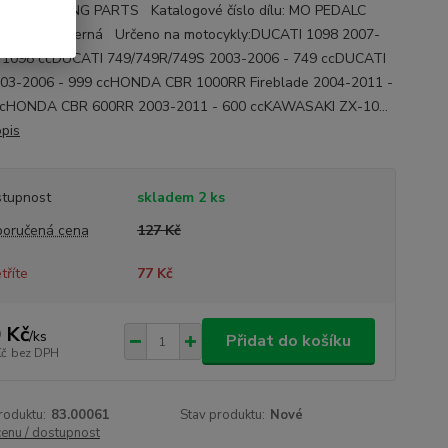
e: DR RACING PARTS Katalogové číslo dílu: MO PEDALC
try:Barva: černá Určeno na motocykly:DUCATI 1098 2007-
 1098 ccDUCATI 749/749R/749S 2003-2006 - 749 ccDUCATI
03-2006 - 999 ccHONDA CBR 1000RR Fireblade 2004-2011 -
ccHONDA CBR 600RR 2003-2011 - 600 ccKAWASAKI ZX-10...
opis
tupnost
skladem 2 ks
oručená cena
127 Kč
tříte
77 Kč
 Kč
/
ks
Přidat do košíku
Kč
bez DPH
roduktu:
83.00061
Stav produktu:
Nové
cenu / dostupnost