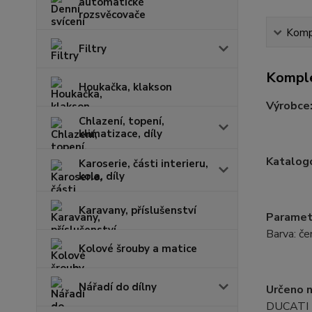
automatické
rozsvěcovače
Kompl
Filtry
Komple
Houkačka, klakson
Výrobce
Chlazení, topení,
klimatizace, díly
Katalogo
Karoserie, části interieru,
kola, díly
Karavany, příslušenství
Paramet
Barva: če
Kolové šrouby a matice
Nářadí do dílny
Určeno n
DUCATI 