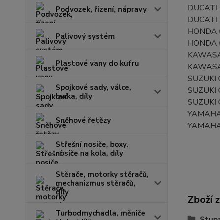
DUCATI 
Podvozek, řízení, nápravy
DUCATI 
HONDA C
Palivový systém
HONDA C
KAWASAK
Plastové vany do kufru
KAWASAK
SUZUKI 
Spojkové sady, válce,
SUZUKI 
lanka, díly
SUZUKI 
YAMAHA 
Sněhové řetězy
YAMAHA 
Střešní nosiče, boxy,
nosiče na kola, díly
Stěrače, motorky stěračů,
mechanizmus stěračů,
díly
Zboží 
Turbodmychadla, měniče
Stupa