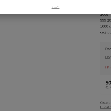
Výrobc
Zavřít
Parame
2008 -
999 20
1000 
celý p
Dos
Dop
Uše
50
41 
Číslo p
Hlídat 