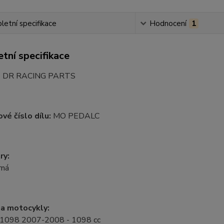
etní specifikace
Hodnocení
1
tní specifikace
:
DR RACING PARTS
vé číslo dílu:
MO PEDALC
ry:
rná
a motocykly:
1098 2007-2008 - 1098 cc