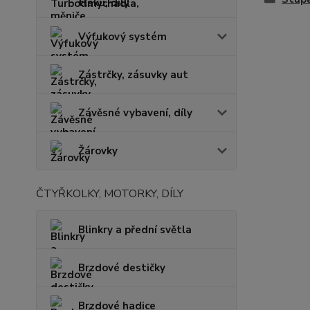
tlaku, díly
Výfukový systém
Zástrčky, zásuvky aut
Závěsné vybavení, díly
Žárovky
ČTYŘKOLKY, MOTORKY, DÍLY
Blinkry a přední světla
Brzdové destičky
Brzdové hadice