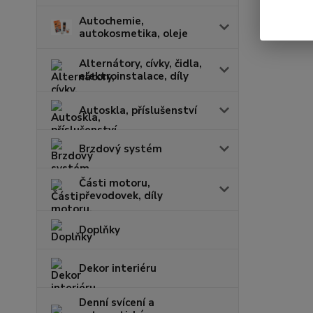
Autochemie,
autokosmetika, oleje
Alternátory, cívky, čidla,
elektroinstalace, díly
Autoskla, příslušenství
Brzdový systém
Části motoru,
převodovek, díly
Doplňky
Dekor interiéru
Denní svícení a