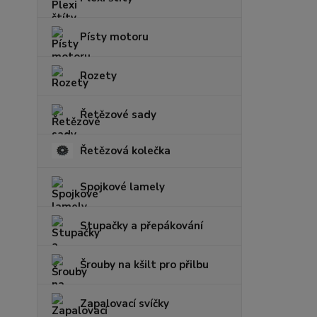
Písty motoru
Rozety
Řetězové sady
Řetězová kolečka
Spojkové lamely
Stupačky a přepákování
Šrouby na kšilt pro přilbu
Zapalovací svíčky