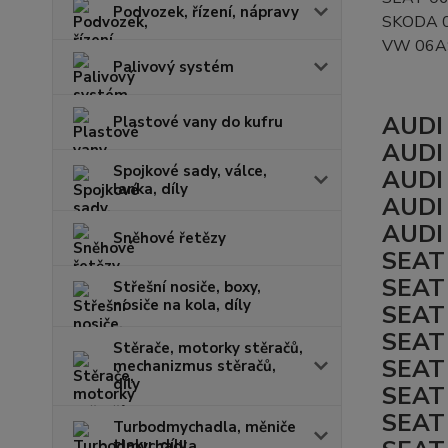
Podvozek, řízení, nápravy
SKODA 
VW 06A
Palivový systém
AUDI 
Plastové vany do kufru
AUDI 
Spojkové sady, válce,
AUDI 
lanka, díly
AUDI 
AUDI 
Sněhové řetězy
SEAT 
SEAT
Střešní nosiče, boxy,
nosiče na kola, díly
SEAT 
SEAT 
Stěrače, motorky stěračů,
SEAT 
mechanizmus stěračů,
díly
SEAT 
SEAT 
Turbodmychadla, měniče
tlaku, díly