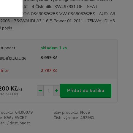
70Počet polů: 4 Číslo dílu: KW497931 OE: SEAT
6262BS SKODA 06A906262BS VW 06A906262BS AUDI A3
-2003 - 75KWAUDI A3 1.6 E-Power 01-2011 - 75KWAUDI A3
ý popis
tupnost
skladem 1 ks
oručená cena
3 997 Kč
tříte
2 797 Kč
200 Kč
/
ks
Přidat do košíku
 Kč
bez DPH
roduktu:
64.00079
Stav produktu:
Nové
e:
KW / FACET
Číslo výrobce:
497931
cenu / dostupnost