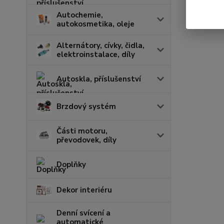
Autochemie,
autokosmetika, oleje
Alternátory, cívky, čidla,
elektroinstalace, díly
Autoskla, příslušenství
Brzdový systém
Části motoru,
převodovek, díly
Doplňky
Dekor interiéru
Denní svícení a
automatické