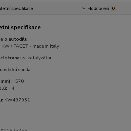
etní specifikace
Hodnocení
0
tní specifikace
e o autodílu:
:
KW / FACET - made in Italy
í strana:
za katalyzátor
nostická sonda
v mm):
570
olů:
4
u:
KW497931
6A906262BS