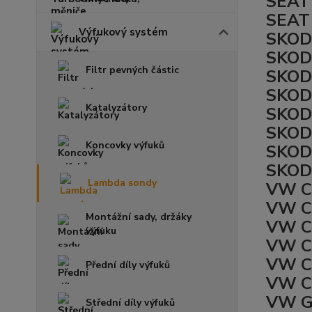
SEAT 
SEAT 
Výfukový systém
SKOD
SKOD
Filtr pevných částic
SKOD
SKODA
Katalyzátory
SKOD
SKOD
Koncovky výfuků
SKOD
SKODA
Lambda sondy
VW CA
VW CA
Montážní sady, držáky
VW CA
výfuku
VW CA
VW CA
Přední díly výfuků
VW CA
VW G
Střední díly výfuků