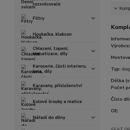
rozsvěcovače
Kompl
Filtry
Komple
Houkačka, klakson
Informac
Výrobce
Chlazení, topení,
klimatizace, díly
Montovac
Karoserie, části interieru,
Typ:
diag
kola, díly
Délka (
Karavany, příslušenství
Počet p
Číslo díl
Kolové šrouby a matice
OE:
Nářadí do dílny
SEAT 0