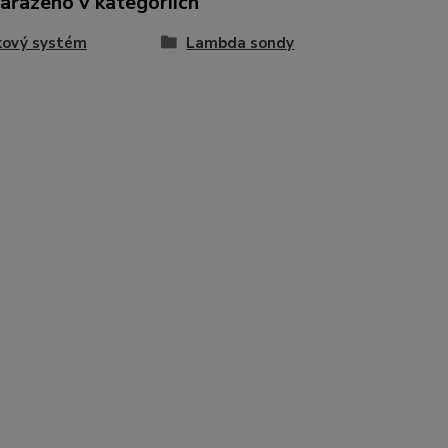
zařazeno v kategoriích
kový systém
Lambda sondy