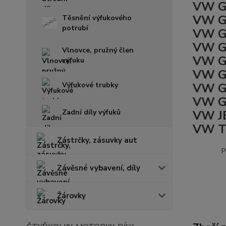
VW G
VW GO
Těsnění výfukového
potrubí
VW GO
VW GO
Vlnovce, pružný člen
VW GO
výfuku
VW GO
Výfukové trubky
VW GO
VW GO
Zadní díly výfuků
VW JE
VW T
Zástrčky, zásuvky aut
P
Závěsné vybavení, díly
Žárovky