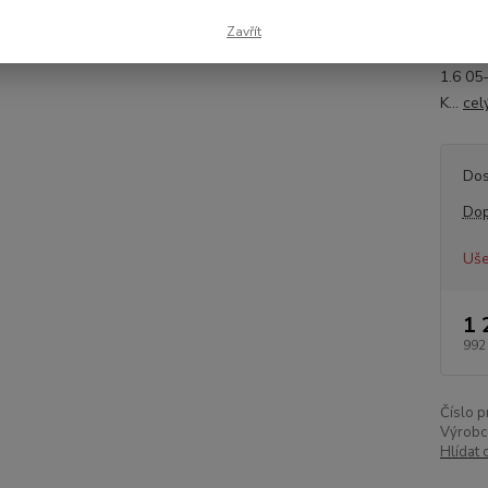
mm): 5
Zavřít
06A90
1.6 05
K...
cel
Dos
Dop
Uše
1 
992
Číslo p
Výrobc
Hlídat 