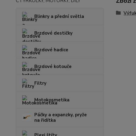
Zboží 
ČTYŘKOLKY, MOTORKY, DÍLY
Výfu
Blinkry a přední světla
Brzdové destičky
Brzdové hadice
Brzdové kotouče
Filtry
Motokosmetika
Páčky a expanzky, pryže
na řidítka
Plexi štíty