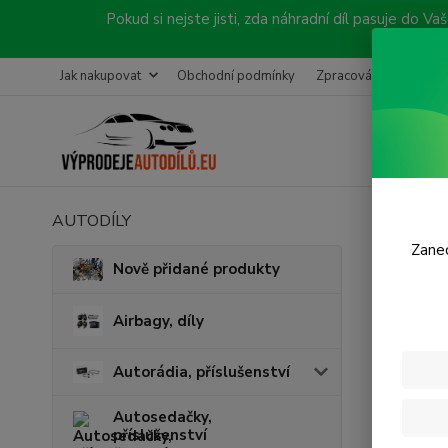
Pokud si nejste jisti, zda náhradní díl pasuje do
Jak nakupovat
Obchodní podmínky
Zpracování objednávk
AUTODÍLY
Úvod
V
Zanec
Lamb
Nově přidané produkty
Airbagy, díly
Autorádia, příslušenství
Autosedačky,
příslušenství