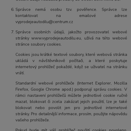
Správce nemá osobu tzv. pověřence. Správce lze
kontaktovat na emailové adrese
vyprodejeautodilu@centrum.cz
Správce osobních údajů, jakožto provozovatel webové
stránky www.vyprodejeautodilu.eu, užívá na této webové
stránce soubory cookies.
Cookies jsou krátké textové soubory, které webová stránka
ukládá v návštěvníkově počítači, a které poskytuje
internetový prohlížeč pokaždé, když se uživatel na stránku
vrátí.
Standardní webové prohlížeče (Internet Explorer, Mozilla
Firefox, Google Chrome apod.) podporují správu cookies. V
rámci nastavení prohlížečů můžete jednotlivé cookie ručně
mazat, blokovat či zcela zakázat jejich použití, lze je také
blokovat nebo povolit jen pro jednotlivé internetové
stránky. Pro detailnější informace, prosím, použijte nápovědu
vašeho prohlížeče.
Pokud bude mít váš prohlížeč použití cookies povoleno,