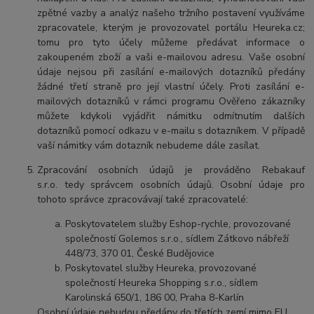
zpětné vazby a analýz našeho tržního postavení využíváme
zpracovatele, kterým je provozovatel portálu Heureka.cz;
tomu pro tyto účely můžeme předávat informace o
zakoupeném zboží a vaši e-mailovou adresu. Vaše osobní
údaje nejsou při zasílání e-mailových dotazníků předány
žádné třetí straně pro její vlastní účely. Proti zasílání e-
mailových dotazníků v rámci programu Ověřeno zákazníky
můžete kdykoli vyjádřit námitku odmítnutím dalších
dotazníků pomocí odkazu v e-mailu s dotazníkem. V případě
vaší námitky vám dotazník nebudeme dále zasílat.
Zpracování osobních údajů je prováděno
Rebakauf
s.r.o.
tedy správcem osobních údajů. Osobní údaje pro
tohoto správce zpracovávají také zpracovatelé:
Poskytovatelem služby Eshop-rychle, provozované
společností Golemos s.r.o., sídlem Zátkovo nábřeží
448/73, 370 01, České Budějovice
Poskytovatel služby Heureka, provozované
společností Heureka Shopping s.r.o., sídlem
Karolinská 650/1, 186 00, Praha 8-Karlín
Osobní údaje nebudou předány do třetích zemí mimo EU.