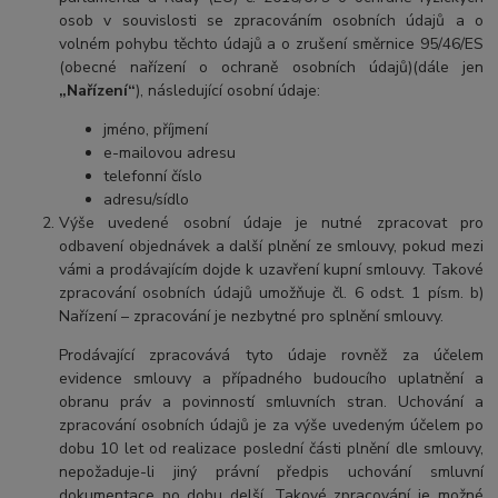
osob v souvislosti se zpracováním osobních údajů a o
volném pohybu těchto údajů a o zrušení směrnice 95/46/ES
(obecné nařízení o ochraně osobních údajů)(dále jen
„Nařízení“
), následující osobní údaje:
jméno, příjmení
e-mailovou adresu
telefonní číslo
adresu/sídlo
Výše uvedené osobní údaje je nutné zpracovat pro
odbavení objednávek a další plnění ze smlouvy, pokud mezi
vámi a prodávajícím dojde k uzavření kupní smlouvy. Takové
zpracování osobních údajů umožňuje čl. 6 odst. 1 písm. b)
Nařízení – zpracování je nezbytné pro splnění smlouvy.
Prodávající zpracovává tyto údaje rovněž za účelem
evidence smlouvy a případného budoucího uplatnění a
obranu práv a povinností smluvních stran. Uchování a
zpracování osobních údajů je za výše uvedeným účelem po
dobu
10 let
od realizace poslední části plnění dle smlouvy,
nepožaduje-li jiný právní předpis uchování smluvní
dokumentace po dobu delší. Takové zpracování je možné