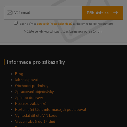
Přihlásit se
Souhlasím se
zpracováním osobních údajů
za účelem rozesílky newsletteru.
Můžete se kdykoli odhlásit. Zasíláme jednou za 14 dní.
Informace pro zákazníky
Blog
Jak nakupovat
Obchodní podmínky
Zpracování objednávky
Způsob dopravy
Recenze zákazníků
Reklamační řád a informace jak postupovat
Vyhledat díl dle VIN kódu
Vrácení zboží do 14 dnů