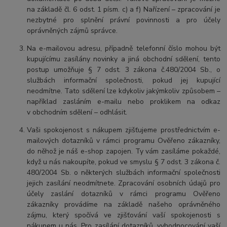
na základě čl. 6 odst. 1 písm. c) a f) Nařízení – zpracování je
nezbytné pro splnění právní povinnosti a pro účely
oprávněných zájmů správce.
Na e-mailovou adresu, případně telefonní číslo mohou být
kupujícímu zasílány novinky a jiná obchodní sdělení, tento
postup umožňuje § 7 odst. 3 zákona č.480/2004 Sb., o
službách informační společnosti, pokud jej kupující
neodmítne. Tato sdělení lze kdykoliv jakýmkoliv způsobem –
například zasláním e-mailu nebo proklikem na odkaz
v obchodním sdělení – odhlásit.
Vaši spokojenost s nákupem zjišťujeme prostřednictvím e-
mailových dotazníků v rámci programu Ověřeno zákazníky,
do něhož je náš e-shop zapojen. Ty vám zasíláme pokaždé,
když u nás nakoupíte, pokud ve smyslu § 7 odst. 3 zákona č.
480/2004 Sb. o některých službách informační společnosti
jejich zasílání neodmítnete. Zpracování osobních údajů pro
účely zaslání dotazníků v rámci programu Ověřeno
zákazníky provádíme na základě našeho oprávněného
zájmu, který spočívá ve zjišťování vaší spokojenosti s
nákupem u nás. Pro zasílání dotazníků, vyhodnocování vaší