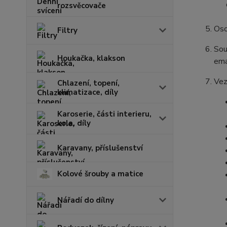
rozsvěcovače
Oso
Filtry
Sou
Houkačka, klakson
ema
Vez
Chlazení, topení,
klimatizace, díly
Karoserie, části interieru,
kola, díly
Karavany, příslušenství
Kolové šrouby a matice
Nářadí do dílny