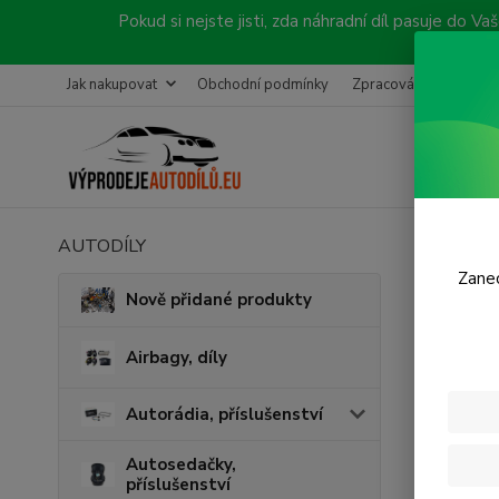
Pokud si nejste jisti, zda náhradní díl pasuje do
Jak nakupovat
Obchodní podmínky
Zpracování objednávk
AUTODÍLY
Úvod
S
Zanec
Nově přidané produkty
Souh
mark
Airbagy, díly
Udě
Autorádia, příslušenství
247
Evr
Autosedačky,
vol
příslušenství