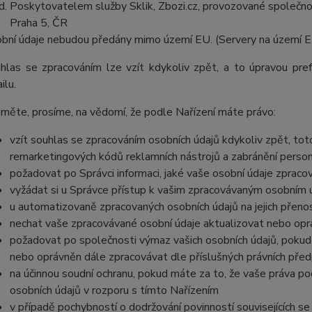
Poskytovatelem služby Sklik, Zbozi.cz, provozované společno
Praha 5, ČR
bní údaje
nebudou
předány mimo území EU.
(Servery na území 
hlas se zpracováním lze vzít kdykoliv zpět, a t
o
úpravou pre
ilu
.
měte, prosíme, na vědomí, že podle Nařízení máte právo:
vzít souhlas se zpracováním osobních údajů kdykoliv zpět, to
remarketingových kódů reklamních nástrojů a zabránění perso
požadovat po Správci informaci, jaké vaše osobní údaje zpraco
vyžádat si u Správce přístup k vašim zpracovávaným osobním ú
u automatizovaně zpracovaných osobních údajů na jejich přeno
nechat vaše zpracovávané osobní údaje aktualizovat nebo opra
požadovat po společnosti výmaz vašich osobních údajů, pokud 
nebo oprávněn dále zpracovávat dle příslušných právních před
na účinnou soudní ochranu, pokud máte za to, že vaše práva po
osobních údajů v rozporu s tímto Nařízením
v případě pochybností o dodržování povinností souvisejících s