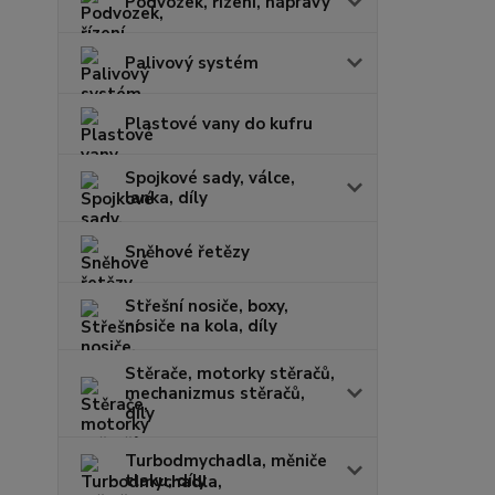
Podvozek, řízení, nápravy
Palivový systém
Plastové vany do kufru
Spojkové sady, válce,
lanka, díly
Sněhové řetězy
Střešní nosiče, boxy,
nosiče na kola, díly
Stěrače, motorky stěračů,
mechanizmus stěračů,
díly
Turbodmychadla, měniče
tlaku, díly