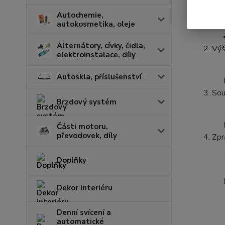
zpr
Autochemie,
autokosmetika, oleje
Alternátory, cívky, čidla,
Výš
elektroinstalace, díly
Autoskla, příslušenství
Sou
Brzdový systém
Části motoru,
převodovek, díly
Zpr
Doplňky
Dekor interiéru
Denní svícení a
automatické