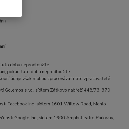
ání)
aní
 tuto dobu neprodloužíte
aní, pokud tuto dobu neprodloužíte
obní údaje však mohou zpracovávat i tito zpracovatelé:
í Golemos s.r.o., sídlem Zátkovo nábřeží 448/73, 370
stí Facebook Inc., sídlem 1601 Willow Road, Menlo
ností Google Inc., sídlem 1600 Amphitheatre Parkway,