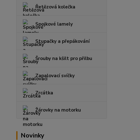
Řetězová kolečka
Spojkové lamely
Stupačky a přepákování
Šrouby na kšilt pro přilbu
Zapalovací svíčky
Zrcátka
Žárovky na motorku
Novinky