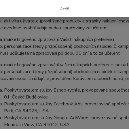
acovával/a následující osobní údaje:
Zavřít
marketingové cookies (anonymní)
aktivita uživatele (prohlížené produkty a stránky, nákupní chov
e uvedené osobní údaje budou zpracovány za účelem:
marketingového zpracování Vašich nákupních preferencí
personalizace (tedy přizpůsobení) obchodních nabídek či kamp
hlas udělujete na zpracování po dobu
90 dní a
to za účelem:
marketingového zpracování vašich nákupních preferencí, pokud
personalizace (tedy přizpůsobení) obchodních nabídek či kamp
acování osobních údajů je prováděno Správcem osobních údajů, os
Poskytovatelem služby Eshop-rychle, provozované společnost
01, České Budějovice
Poskytovatelem služby Facebook Ads, provozované společno
Park, CA 94025, USA
Poskytovatelem služby Google AdWords, provozované společ
Mountain View, CA 94043, USA