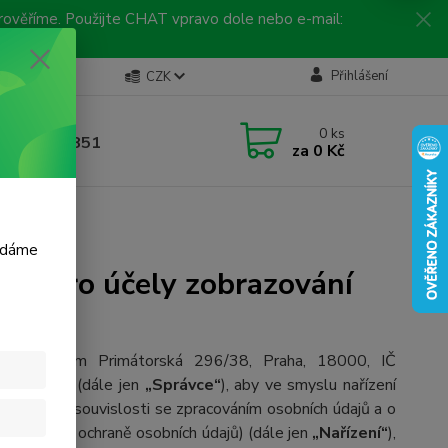
 prověříme. Použijte CHAT vpravo dole nebo e-mail:
Kontakty
Přihlášení
CZK
ická linka
0
ks
 792 217 851
za
0 Kč
, 9-16 hod.)
ých nabídek
m dáme
ajů pro účely zobrazování
o.), se sídlem Primátorská 296/38, Praha, 18000, IČ
ka 175211 (dále
jen
„Správce“
), aby ve smyslu nařízení
h osob v souvislosti se zpracováním osobních údajů a o
nařízení o ochraně osobních údajů) (dále jen
„Nařízení“
),