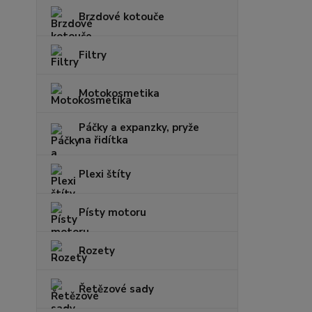
Brzdové kotouče
Filtry
Motokosmetika
Páčky a expanzky, pryže
na řidítka
Plexi štíty
Písty motoru
Rozety
Řetězové sady