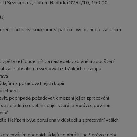
stí Seznam a.s., sídlem Radlická 3294/10, 150 00,
EU)
ferencí ochrany soukromí v patičce webu nebo zasláním
to zpětvzetí bude mít za následek
zabránění spouštění
nalizace obsahu na webových stránkách e-shopu
vává
dajům a požadovat jejich kopii
sitelnost
vit, popřípadě požadovat omezení jejich zpracování
se nejedná o osobní údaje, které je Správce povinen
pisů
dle Nařízení byla porušena v důsledku zpracování vašich
e zpracováním osobních údajů se obrátit na Správce nebo