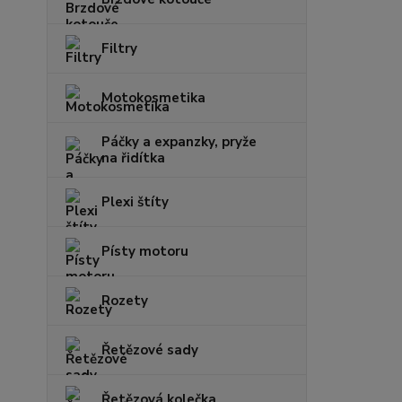
Filtry
Motokosmetika
Páčky a expanzky, pryže
na řidítka
Plexi štíty
Písty motoru
Rozety
Řetězové sady
Řetězová kolečka