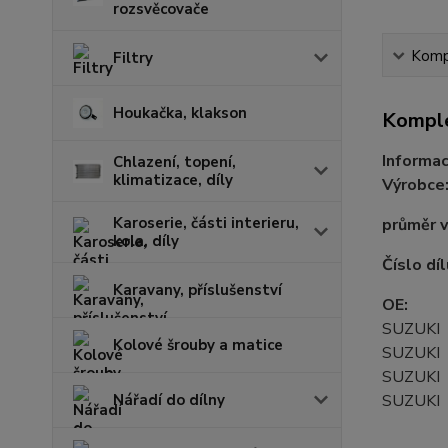
rozsvěcovače
Kompl
Filtry
Houkačka, klakson
Komple
Informac
Chlazení, topení,
klimatizace, díly
Výrobce
Karoserie, části interieru,
průměr 
kola, díly
Číslo díl
Karavany, příslušenství
OE:
SUZUKI
Kolové šrouby a matice
SUZUKI
SUZUKI
SUZUKI
Nářadí do dílny