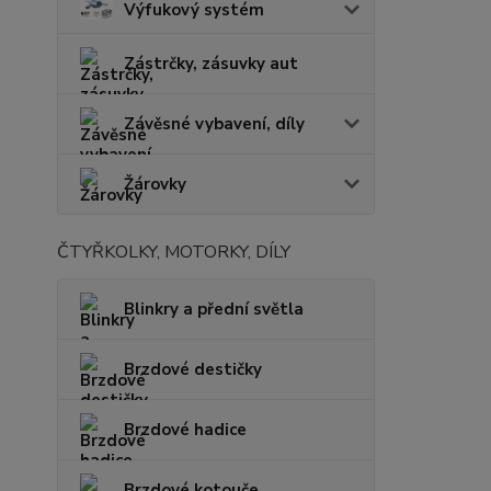
Výfukový systém
Zástrčky, zásuvky aut
Závěsné vybavení, díly
Žárovky
ČTYŘKOLKY, MOTORKY, DÍLY
Blinkry a přední světla
Brzdové destičky
Brzdové hadice
Brzdové kotouče