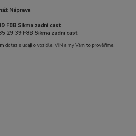
náž Náprava
39 F8B Sikma zadni cast
5 29 39 F8B Sikma zadni cast
nám dotaz s údaji o vozidle, VIN a my Vám to prověříme.