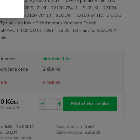
ace o autodílu: Výrobce: EXEDY - JAPAN průměr v mm: 160
 dílu: SZC505 OE:SUZUKI 22100-78411 SUZUKI 22100-
 SUZUKI 22100-78413 SUZUKI 22100-84310 Značka
Typ od - do KW HP Kód motoru Karoserie Tonáž
aMARUTI 800 0.8 01-1991 - 26 35 F8B limuzína SUZUKI A...
opis
tupnost
skladem 1 ks
oručená cena
2 650 Kč
tříte
2 160 Kč
0 Kč
/
ks
Přidat do košíku
 Kč
bez DPH
roduktu:
15.00011
Stav produktu:
Nové
e:
EXEDY
Číslo výrobce:
SZC505
cenu / dostupnost