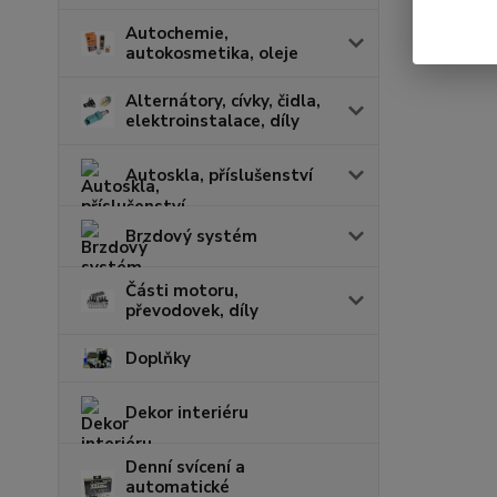
Autochemie,
autokosmetika, oleje
Alternátory, cívky, čidla,
elektroinstalace, díly
Autoskla, příslušenství
Brzdový systém
Části motoru,
převodovek, díly
Doplňky
Dekor interiéru
Denní svícení a
automatické