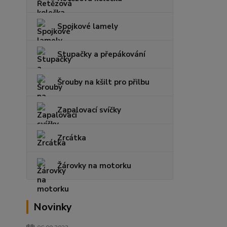
Spojkové lamely
Stupačky a přepákování
Šrouby na kšilt pro přilbu
Zapalovací svíčky
Zrcátka
Žárovky na motorku
Novinky