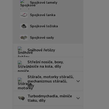
Spojkové lamely
Spojkové lanka
Spojkové ložiska
Spojkové sady
Sněhové řetězy
Střešní nosiče, boxy,
nosiče na kola, díly
Stěrače, motorky stěračů,
mechanizmus stěračů,
díly
Turbodmychadla, měniče
tlaku, díly