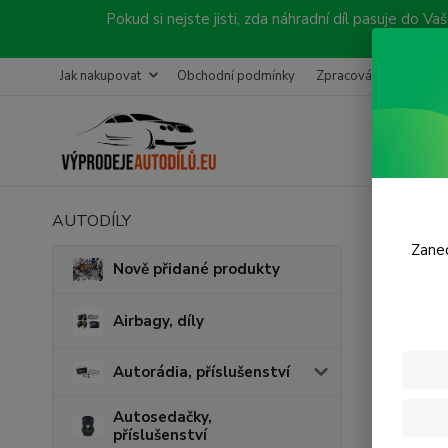
Pokud si nejste jisti, zda náhradní díl pasuje do
Jak nakupovat
Obchodní podmínky
Zpracování objednávk
AUTODÍLY
Úvod
S
Zanec
Přít
Nově přidané produkty
Airbagy, díly
Autorádia, příslušenství
Autosedačky,
příslušenství