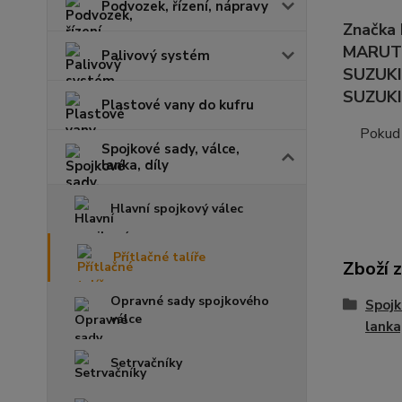
Podvozek, řízení, nápravy
Značka
MARUTI 
Palivový systém
SUZUKI 
SUZUKI 
Plastové vany do kufru
Pokud 
Spojkové sady, válce,
lanka, díly
Hlavní spojkový válec
Přítlačné talíře
Zboží 
Opravné sady spojkového
Spojk
válce
lanka,
Setrvačníky