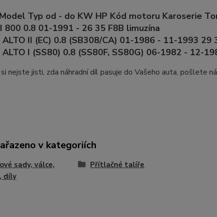
 Model Typ od - do KW HP Kód motoru Karoserie To
800 0.8 01-1991 - 26 35 F8B limuzína
ALTO II (EC) 0.8 (SB308/CA) 01-1986 - 11-1993 29 
ALTO I (SS80) 0.8 (SS80F, SS80G) 06-1982 - 12-198
si nejste jisti, zda náhradní díl pasuje do Vašeho auta, pošlete 
zařazeno v kategoriích
ové sady, válce,
Přítlačné talíře
 díly