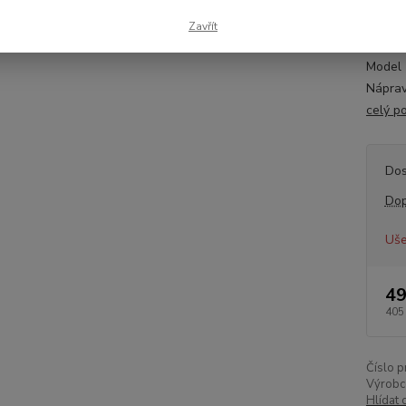
Inform
Číslo
Zavřít
78412
Model 
Náprav
celý p
Dos
Dop
Uše
49
405
Číslo p
Výrobc
Hlídat 