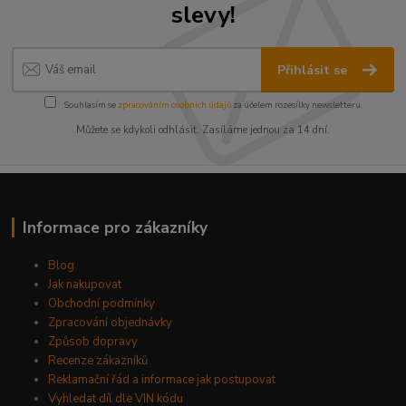
slevy!
Přihlásit se
Souhlasím se
zpracováním osobních údajů
za účelem rozesílky newsletteru.
Můžete se kdykoli odhlásit. Zasíláme jednou za 14 dní.
Informace pro zákazníky
Blog
Jak nakupovat
Obchodní podmínky
Zpracování objednávky
Způsob dopravy
Recenze zákazníků
Reklamační řád a informace jak postupovat
Vyhledat díl dle VIN kódu