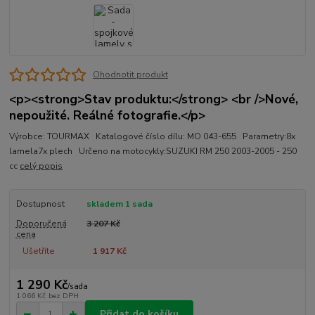
Ohodnotit produkt
<p><strong>Stav produktu:</strong> <br />Nové,
nepoužité. Reálné fotografie.</p>
Výrobce: TOURMAX Katalogové číslo dílu: MO 043-655 Parametry:8x
lamela7x plech Určeno na motocykly:SUZUKI RM 250 2003-2005 - 250
cc
celý popis
Dostupnost
skladem 1 sada
Doporučená
3 207 Kč
cena
Ušetříte
1 917 Kč
1 290 Kč
/
sada
1 066 Kč
bez DPH
Přidat do košíku