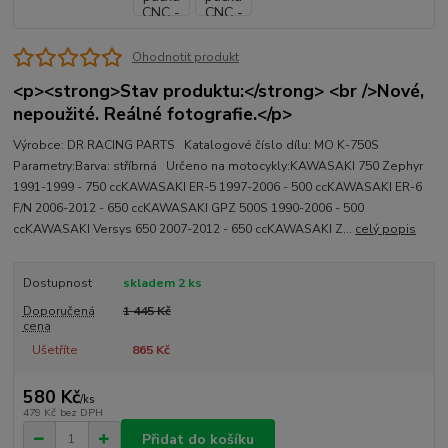
Ohodnotit produkt
<p><strong>Stav produktu:</strong> <br />Nové,
nepoužité. Reálné fotografie.</p>
Výrobce: DR RACING PARTS Katalogové číslo dílu: MO K-750S
Parametry:Barva: stříbrná Určeno na motocykly:KAWASAKI 750 Zephyr
1991-1999 - 750 ccKAWASAKI ER-5 1997-2006 - 500 ccKAWASAKI ER-6
F/N 2006-2012 - 650 ccKAWASAKI GPZ 500S 1990-2006 - 500
ccKAWASAKI Versys 650 2007-2012 - 650 ccKAWASAKI Z...
celý popis
Dostupnost
skladem 2 ks
Doporučená
1 445 Kč
cena
Ušetříte
865 Kč
580 Kč
/
ks
479 Kč
bez DPH
Přidat do košíku