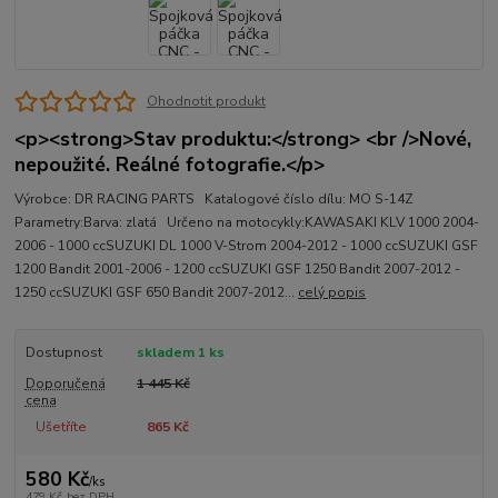
Ohodnotit produkt
<p><strong>Stav produktu:</strong> <br />Nové,
nepoužité. Reálné fotografie.</p>
Výrobce: DR RACING PARTS Katalogové číslo dílu: MO S-14Z
Parametry:Barva: zlatá Určeno na motocykly:KAWASAKI KLV 1000 2004-
2006 - 1000 ccSUZUKI DL 1000 V-Strom 2004-2012 - 1000 ccSUZUKI GSF
1200 Bandit 2001-2006 - 1200 ccSUZUKI GSF 1250 Bandit 2007-2012 -
1250 ccSUZUKI GSF 650 Bandit 2007-2012...
celý popis
Dostupnost
skladem 1 ks
Doporučená
1 445 Kč
cena
Ušetříte
865 Kč
580 Kč
/
ks
479 Kč
bez DPH