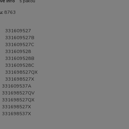
vé info
s pákou
u:
8763
331609527
331609527B
331609527C
331609528
331609528B
331609528C
331698527QX
331698527X
31609537A
31698527QV
31698527QX
31698527X
31698537X