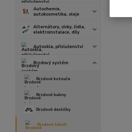
Autochemie,
autokosmetika, oleje
Alternátory, cívky, čidla,
elektroinstalace, díly
Autoskla, příslušenství
Brzdový systém
Brzdové kotouče
Brzdové bubny
Brzdové destičky
Brzdové čelisti