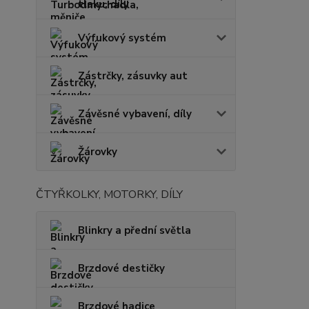
tlaku, díly
Výfukový systém
Zástrčky, zásuvky aut
Závěsné vybavení, díly
Žárovky
ČTYŘKOLKY, MOTORKY, DÍLY
Blinkry a přední světla
Brzdové destičky
Brzdové hadice