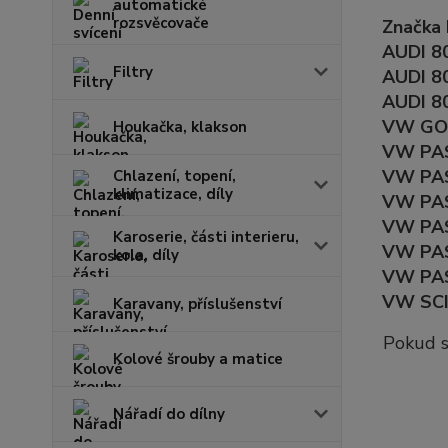
automatické
rozsvěcovače
Značka 
AUDI 80
Filtry
AUDI 80
AUDI 80
VW GOL
Houkačka, klakson
VW PAS
VW PAS
Chlazení, topení,
klimatizace, díly
VW PAS
VW PAS
Karoserie, části interieru,
VW PASS
kola, díly
VW PAS
VW SCI
Karavany, příslušenství
Pokud s
Kolové šrouby a matice
Nářadí do dílny