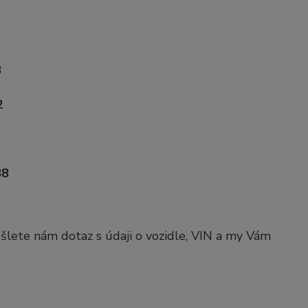
8
2
88
pošlete nám dotaz s údaji o vozidle, VIN a my Vám