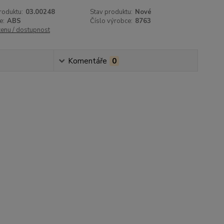
roduktu:
03.00248
Stav produktu:
Nové
e:
ABS
Číslo výrobce:
8763
cenu / dostupnost
Komentáře
0