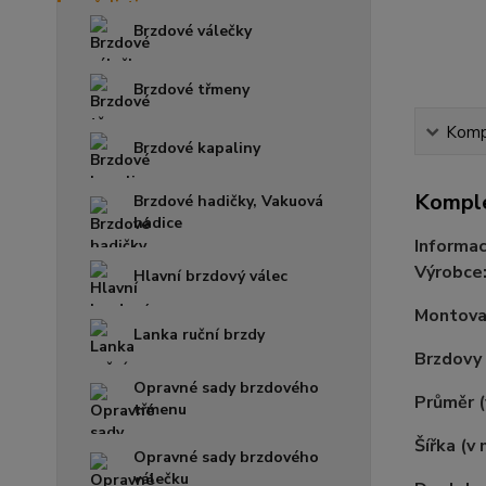
Brzdové válečky
Brzdové třmeny
Kompl
Brzdové kapaliny
Komple
Brzdové hadičky, Vakuová
hadice
Informac
Výrobce
Hlavní brzdový válec
Montovac
Lanka ruční brzdy
Brzdovy
Opravné sady brzdového
Průměr 
třmenu
Šířka (v
Opravné sady brzdového
válečku