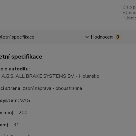
Číslo p
Výrobc
Hlídat 
etní specifikace
Hodnocení
0
tní specifikace
e o autodílu:
:
A.B.S. ALL BRAKE SYSTEMS BV. - Holansko
í strana:
zadní náprava - oboustranná
 system:
VAG
(v mm)
200
 mm)
31