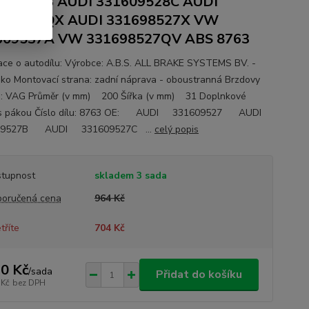
609528B AUDI 331609528C AUDI
698527QX AUDI 331698527X VW
609537A VW 331698527QV ABS 8763
ace o autodílu: Výrobce: A.B.S. ALL BRAKE SYSTEMS BV. -
ko Montovací strana: zadní náprava - oboustranná Brzdovy
: VAG Průměr (v mm) 200 Šířka (v mm) 31 Doplnkové
s pákou Číslo dílu: 8763 OE: AUDI 331609527 AUDI
09527B AUDI 331609527C ...
celý popis
tupnost
skladem 3 sada
oručená cena
964 Kč
tříte
704 Kč
0 Kč
/
sada
Přidat do košíku
 Kč
bez DPH