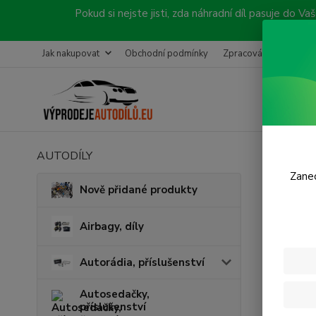
Pokud si nejste jisti, zda náhradní díl pasuje do
Jak nakupovat
Obchodní podmínky
Zpracování objednávk
AUTODÍLY
Úvod
B
Zanec
Brzd
Nově přidané produkty
SCI
Airbagy, díly
Autorádia, příslušenství
Autosedačky,
příslušenství