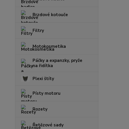
Brzdové kotouče
Filtry
Motokosmetika
Páčky a expanzky, pryže
na řidítka
Plexi štíty
Písty motoru
Rozety
Řetězové sady