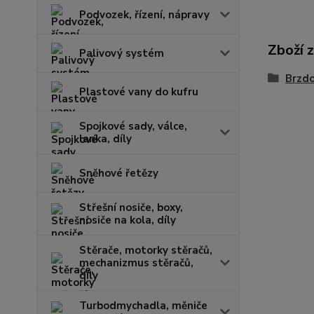
Podvozek, řízení, nápravy
Zboží 
Palivový systém
Brzd
Plastové vany do kufru
Spojkové sady, válce,
lanka, díly
Sněhové řetězy
Střešní nosiče, boxy,
nosiče na kola, díly
Stěrače, motorky stěračů,
mechanizmus stěračů,
díly
Turbodmychadla, měniče