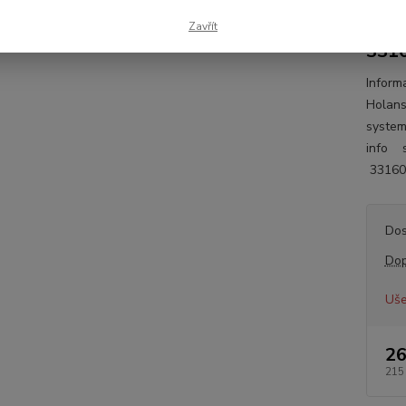
331
331
Zavřít
331
Inform
Holans
system
info 
3316
Dos
Dop
Uše
26
215