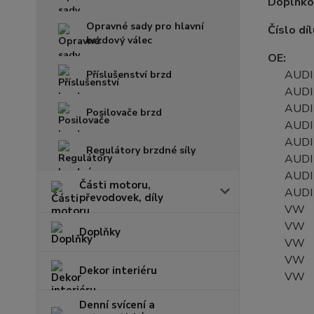
Doplnko
Opravné sady pro hlavní
Číslo díl
brzdový válec
OE:
AUDI 
Příslušenství brzd
AUDI 
AUDI 
Posilovače brzd
AUDI 
AUDI 
Regulátory brzdné síly
AUDI 
AUDI 
Části motoru,
AUDI 
převodovek, díly
VW 3
VW 3
Doplňky
VW 3
VW 3
Dekor interiéru
VW 3
Denní svícení a