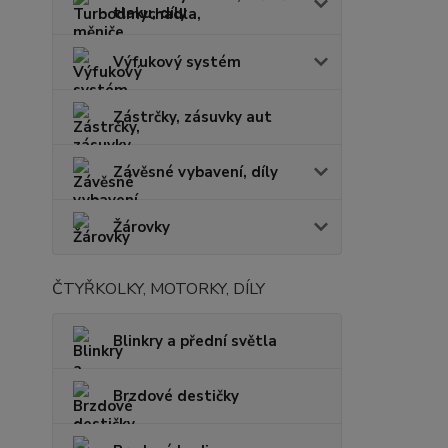
tlaku, díly
Výfukový systém
Zástrčky, zásuvky aut
Závěsné vybavení, díly
Žárovky
ČTYŘKOLKY, MOTORKY, DÍLY
Blinkry a přední světla
Brzdové destičky