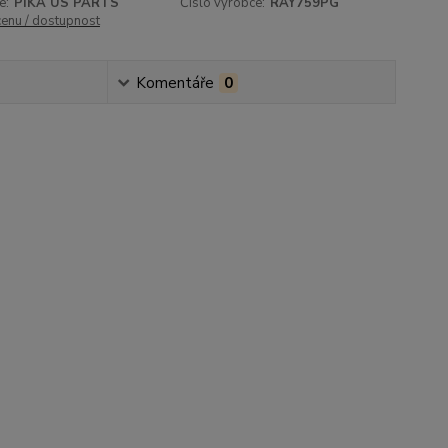
e:
PIKA US PARTS
Číslo výrobce:
RAY759PG
cenu / dostupnost
Komentáře
0