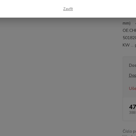
Inform
Zavřít
strana
mm) 42
OE:C
50182
KW ...
Dos
Dop
Uše
47
388
Číslo p