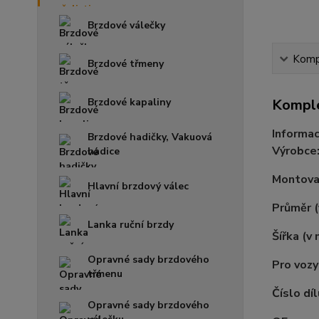
Brzdové válečky
Kompl
Brzdové třmeny
Brzdové kapaliny
Komple
Informac
Brzdové hadičky, Vakuová
Výrobce
hadice
Montovac
Hlavní brzdový válec
Průměr 
Lanka ruční brzdy
Šířka (v
Opravné sady brzdového
Pro vozy
třmenu
Číslo díl
Opravné sady brzdového