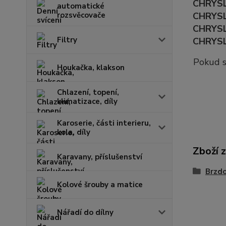
CHRYSLE
automatické
rozsvěcovače
CHRYSLE
CHRYSLE
Filtry
CHRYSLE
Pokud s
Houkačka, klakson
Chlazení, topení,
klimatizace, díly
Karoserie, části interieru,
kola, díly
Zboží 
Karavany, příslušenství
Brzd
Kolové šrouby a matice
Nářadí do dílny