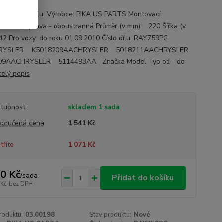
ace o autodílu: Výrobce: PIKA US PARTS Montovací
: zadní náprava - oboustranná Průměr (v mm) 220 Šířka (v
 Pro vozy: do roku 01.09.2010 Číslo dílu: RAY759PG
HRYSLER K5018209AACHRYSLER 5018211AACHRYSLER
09AACHRYSLER 5114493AA Značka Model Typ od - do
celý popis
tupnost
skladem 1 sada
oručená cena
1 541 Kč
tříte
1 071 Kč
0 Kč
/
sada
Přidat do košíku
 Kč
bez DPH
roduktu:
03.00198
Stav produktu:
Nové