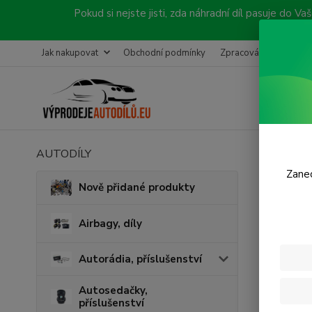
Pokud si nejste jisti, zda náhradní díl pasuje do
Jak nakupovat
Obchodní podmínky
Zpracování objednávk
AUTODÍLY
Úvod
B
Zanec
Brzd
Nově přidané produkty
Airbagy, díly
Autorádia, příslušenství
Autosedačky,
příslušenství