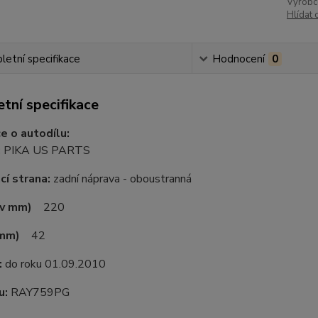
Výrobc
Hlídat 
etní specifikace
Hodnocení
0
tní specifikace
e o autodílu:
:
PIKA US PARTS
í strana:
zadní náprava - oboustranná
(v mm)
220
 mm)
42
:
do roku 01.09.2010
u:
RAY759PG