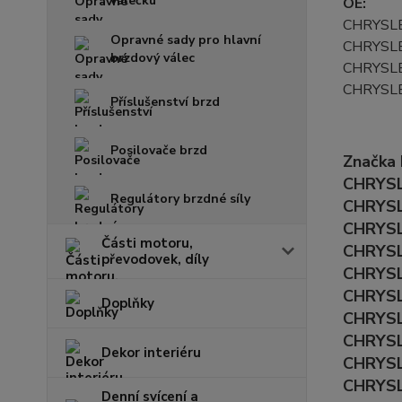
válečku
OE:
CHRYSL
Opravné sady pro hlavní
CHRYSL
brzdový válec
CHRYSL
CHRYSL
Příslušenství brzd
Posilovače brzd
Značka
CHRYSL
Regulátory brzdné síly
CHRYSL
CHRYSL
Části motoru,
CHRYSL
převodovek, díly
CHRYSL
CHRYSL
Doplňky
CHRYSL
CHRYSL
Dekor interiéru
CHRYSL
CHRYSL
Denní svícení a