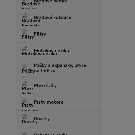
Brzdové hadice
Brzdové kotouče
Filtry
Motokosmetika
Páčky a expanzky, pryže
na řidítka
Plexi štíty
Písty motoru
Rozety