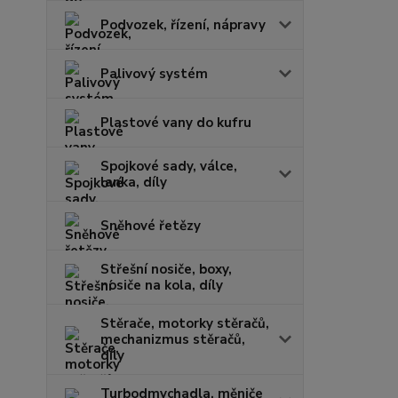
Podvozek, řízení, nápravy
Palivový systém
Plastové vany do kufru
Spojkové sady, válce,
lanka, díly
Sněhové řetězy
Střešní nosiče, boxy,
nosiče na kola, díly
Stěrače, motorky stěračů,
mechanizmus stěračů,
díly
Turbodmychadla, měniče