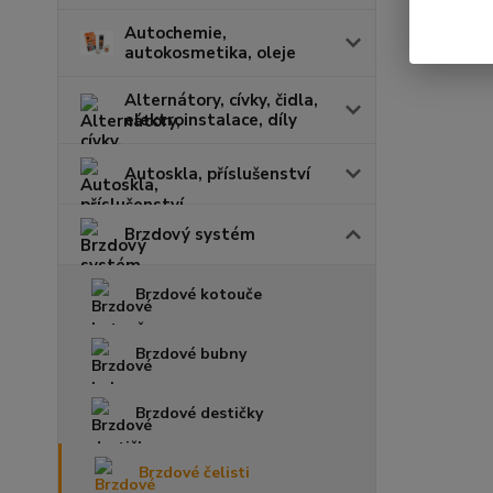
Autochemie,
autokosmetika, oleje
Alternátory, cívky, čidla,
elektroinstalace, díly
Autoskla, příslušenství
Brzdový systém
Brzdové kotouče
Brzdové bubny
Brzdové destičky
Brzdové čelisti