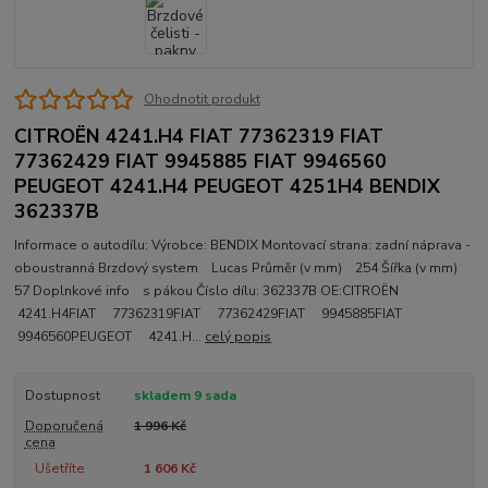
Ohodnotit produkt
CITROËN 4241.H4 FIAT 77362319 FIAT
77362429 FIAT 9945885 FIAT 9946560
PEUGEOT 4241.H4 PEUGEOT 4251H4 BENDIX
362337B
Informace o autodílu: Výrobce: BENDIX Montovací strana: zadní náprava -
oboustranná Brzdový system Lucas Průměr (v mm) 254 Šířka (v mm)
57 Doplnkové info s pákou Číslo dílu: 362337B OE:CITROËN
4241.H4FIAT 77362319FIAT 77362429FIAT 9945885FIAT
9946560PEUGEOT 4241.H...
celý popis
Dostupnost
skladem 9 sada
Doporučená
1 996 Kč
cena
Ušetříte
1 606 Kč