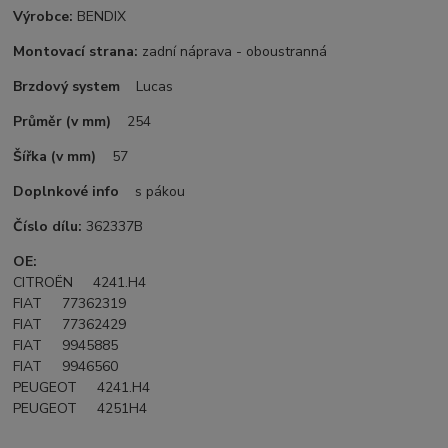
Výrobce:
BENDIX
Montovací strana:
zadní náprava - oboustranná
Brzdový system
Lucas
Průměr (v mm)
254
Šířka (v mm)
57
Doplnkové info
s pákou
Číslo dílu:
362337B
OE:
CITROËN 4241.H4
FIAT 77362319
FIAT 77362429
FIAT 9945885
FIAT 9946560
PEUGEOT 4241.H4
PEUGEOT 4251H4