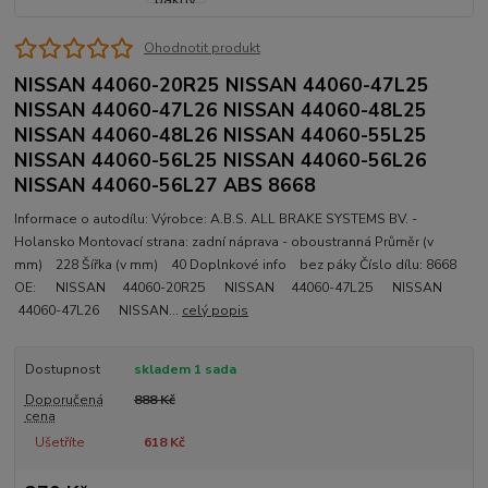
Ohodnotit produkt
NISSAN 44060-20R25 NISSAN 44060-47L25
NISSAN 44060-47L26 NISSAN 44060-48L25
NISSAN 44060-48L26 NISSAN 44060-55L25
NISSAN 44060-56L25 NISSAN 44060-56L26
NISSAN 44060-56L27 ABS 8668
Informace o autodílu: Výrobce: A.B.S. ALL BRAKE SYSTEMS BV. -
Holansko Montovací strana: zadní náprava - oboustranná Průměr (v
mm) 228 Šířka (v mm) 40 Doplnkové info bez páky Číslo dílu: 8668
OE: NISSAN 44060-20R25 NISSAN 44060-47L25 NISSAN
44060-47L26 NISSAN...
celý popis
Dostupnost
skladem 1 sada
Doporučená
888 Kč
cena
Ušetříte
618 Kč