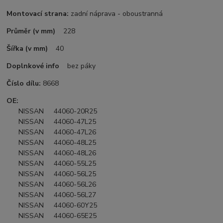
Montovací strana:
zadní náprava - oboustranná
Průměr (v mm)
228
Šířka (v mm)
40
Doplnkové info
bez páky
Číslo dílu:
8668
OE:
NISSAN 44060-20R25
NISSAN 44060-47L25
NISSAN 44060-47L26
NISSAN 44060-48L25
NISSAN 44060-48L26
NISSAN 44060-55L25
NISSAN 44060-56L25
NISSAN 44060-56L26
NISSAN 44060-56L27
NISSAN 44060-60Y25
NISSAN 44060-65E25