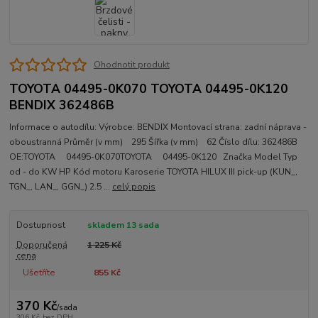
Ohodnotit produkt
TOYOTA 04495-0K070 TOYOTA 04495-0K120
BENDIX 362486B
Informace o autodílu: Výrobce: BENDIX Montovací strana: zadní náprava -
oboustranná Průměr (v mm) 295 Šířka (v mm) 62 Číslo dílu: 362486B
OE:TOYOTA 04495-0K070TOYOTA 04495-0K120 Značka Model Typ
od - do KW HP Kód motoru Karoserie TOYOTA HILUX III pick-up (KUN_,
TGN_, LAN_, GGN_) 2.5 ...
celý popis
Dostupnost
skladem 13 sada
Doporučená
1 225 Kč
cena
Ušetříte
855 Kč
370 Kč
/
sada
306 Kč
bez DPH