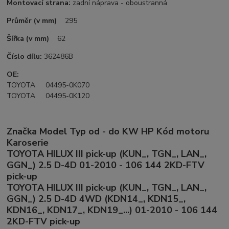
Montovací strana:
zadní náprava - oboustranná
Průměr (v mm)
295
Šířka (v mm)
62
Číslo dílu:
362486B
OE:
TOYOTA 04495-0K070
TOYOTA 04495-0K120
Značka Model Typ od - do KW HP Kód motoru
Karoserie
TOYOTA HILUX III pick-up (KUN_, TGN_, LAN_,
GGN_) 2.5 D-4D 01-2010 - 106 144 2KD-FTV
pick-up
TOYOTA HILUX III pick-up (KUN_, TGN_, LAN_,
GGN_) 2.5 D-4D 4WD (KDN14_, KDN15_,
KDN16_, KDN17_, KDN19_...) 01-2010 - 106 144
2KD-FTV pick-up