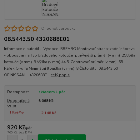
Ohodnotit produkt
08.5443.50 4320688E01
Informace o autodílu: Výrobce: BREMBO Montovací strana: zadní náprava
- oboustranná Typ brzdového kotouče plnýVnější průměr (v mm) 258Síla
kotouče (v mm) 9 Výška (v mm) 44.5 Centrovací průměr (v mm) 68
Ráfek 5 -díra Minimální tlouštka (v mm) 8 Číslo dílu: 08.5443.50
OE:NISSAN 4320688E...
celý popis
Dostupnost
skladem 1 pár
Doporučená
3 068 Kč
cena
Ušetříte
2 148 Kč
920 Kč
/
pár
760 Kč
bez DPH