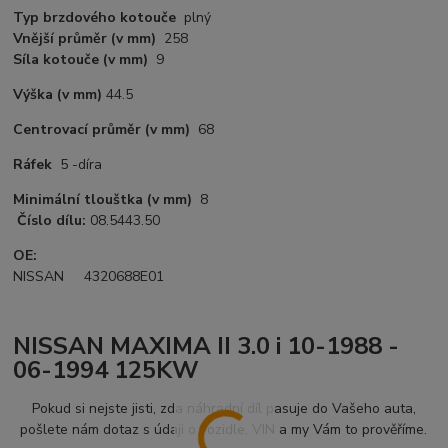
Typ brzdového kotouče
plný
Vnější průměr
(v mm)
258
Síla kotouče
(v mm)
9
Výška
(v mm)
44.5
Centrovací průměr
(v mm)
68
Ráfek
5 -díra
Minimální tlouštka (v mm)
8
Číslo dílu:
08.5443.50
OE:
NISSAN 4320688E01
NISSAN MAXIMA II 3.0 i 10-1988 -
06-1994 125KW
Pokud si nejste jisti, zda náhradní díl pasuje do Vašeho auta,
pošlete nám dotaz s údaji o vozidle, VIN a my Vám to prověříme.