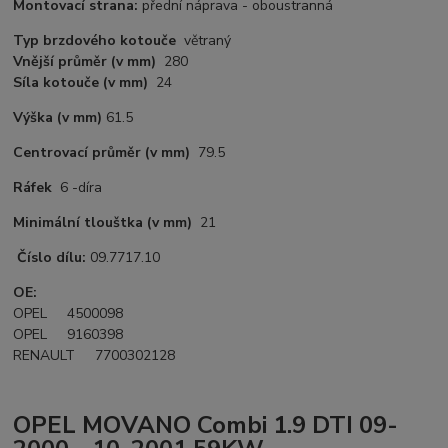
Montovací strana:
přední náprava - oboustranná
Typ brzdového kotouče
větraný
Vnější průměr
(v mm)
280
Síla kotouče
(v mm)
24
Výška
(v mm)
61.5
Centrovací průměr
(v mm)
79.5
Ráfek
6 -díra
Minimální tlouštka (v mm)
21
Číslo dílu:
09.7717.10
OE:
OPEL 4500098
OPEL 9160398
RENAULT 7700302128
OPEL MOVANO Combi 1.9 DTI 09-