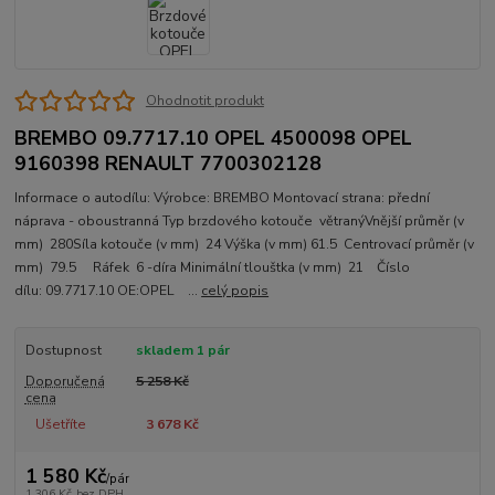
Ohodnotit produkt
BREMBO 09.7717.10 OPEL 4500098 OPEL
9160398 RENAULT 7700302128
Informace o autodílu: Výrobce: BREMBO Montovací strana: přední
náprava - oboustranná Typ brzdového kotouče větranýVnější průměr (v
mm) 280Síla kotouče (v mm) 24 Výška (v mm) 61.5 Centrovací průměr (v
mm) 79.5 Ráfek 6 -díra Minimální tlouštka (v mm) 21 Číslo
dílu: 09.7717.10 OE:OPEL ...
celý popis
Dostupnost
skladem 1 pár
Doporučená
5 258 Kč
cena
Ušetříte
3 678 Kč
1 580 Kč
/
pár
1 306 Kč
bez DPH