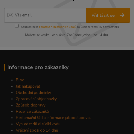
Přihlásit se
Souhlasím se
zpracováním osobních údajů
za účelem rozesílky newsletteru.
Můžete se kdykoli odhlásit. Zasíláme jednou za 14 dní.
Informace pro zákazníky
Blog
Jak nakupovat
Obchodní podmínky
Zpracování objednávky
Způsob dopravy
Recenze zákazníků
Reklamační řád a informace jak postupovat
Vyhledat díl dle VIN kódu
Vrácení zboží do 14 dnů