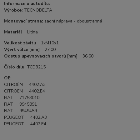
Informace o autodílu:
Výrobce:
TECNODELTA
Montovací strana:
zadní náprava - oboustranná
Materiál
Litina
Velikost závitu
1xM10x1
Vývrt válce [mm]
27.00
Odstup upevnovacích otvorů [mm]
36.60
Číslo dílu:
TCD3215
OE:
CITROËN 4402.A3
CITROËN 4402.E4
FIAT 71753010
FIAT 9945891
FIAT 9949459
PEUGEOT 4402.A3
PEUGEOT 4402.E4