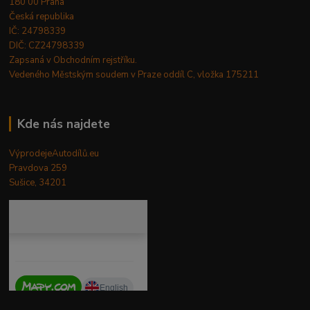
180 00 Praha
Česká republika
IČ: 24798339
DIČ: CZ24798339
Zapsaná v Obchodním rejstříku.
Vedeného Městským soudem v Praze oddíl C, vložka 175211
Kde nás najdete
VýprodejeAutodílů.eu
Pravdova 259
Sušice, 34201