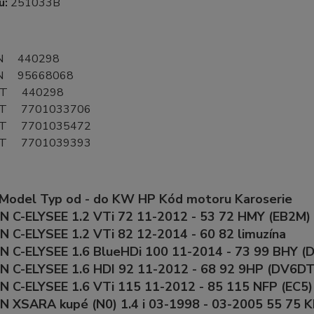
lu:
251033B
N 440298
N 95668068
OT 440298
T 7701033706
T 7701035472
T 7701039393
 Model Typ od - do KW HP Kód motoru Karoserie
 C-ELYSEE 1.2 VTi 72 11-2012 - 53 72 HMY (EB2M) 
 C-ELYSEE 1.2 VTi 82 12-2014 - 60 82 limuzína
 C-ELYSEE 1.6 BlueHDi 100 11-2014 - 73 99 BHY (
N C-ELYSEE 1.6 HDI 92 11-2012 - 68 92 9HP (DV6DT
 C-ELYSEE 1.6 VTi 115 11-2012 - 85 115 NFP (EC5)
N XSARA kupé (N0) 1.4 i 03-1998 - 03-2005 55 75 