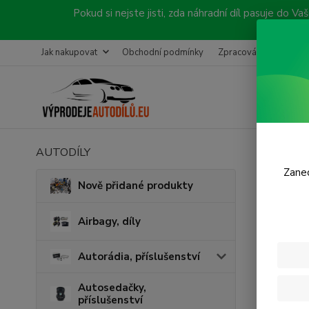
Pokud si nejste jisti, zda náhradní díl pasuje do
Jak nakupovat
Obchodní podmínky
Zpracování objednávk
AUTODÍLY
Úvod
B
Zanec
Prav
Nově přidané produkty
Airbagy, díly
Autorádia, příslušenství
Autosedačky,
příslušenství