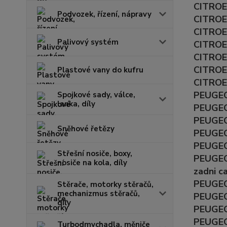
CITROEN
Podvozek, řízení, nápravy
CITROEN
CITROEN
Palivový systém
CITROEN
CITROEN
CITROEN
Plastové vany do kufru
CITROEN
PEUGEOT
Spojkové sady, válce,
lanka, díly
PEUGEOT
PEUGEOT
Sněhové řetězy
PEUGEOT
PEUGEOT
Střešní nosiče, boxy,
PEUGEOT
nosiče na kola, díly
zadni c
PEUGEOT
Stěrače, motorky stěračů,
mechanizmus stěračů,
PEUGEOT
díly
PEUGEOT
PEUGEOT
Turbodmychadla, měniče