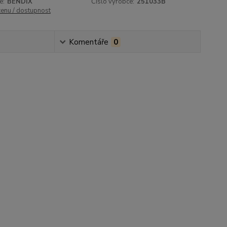
e:
BENDIX
Číslo výrobce:
251033B
cenu / dostupnost
Komentáře
0