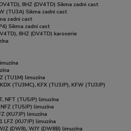
(DV4TD), 8HZ (DV4TD) Sikma zadni cast
FW (TU3A) Sikma zadni cast
ma zadni cast
4) Sikma zadni cast
DV4TD), 8HZ (DV4TD) karoserie
zína
limuzína
zína
DZ (TU1M) limuzína
5 KDX (TU3MC), KFX (TU3JP), KFW (TU3JP)
T, NFT (TU5JP) limuzína
 NFZ (TU5JP) limuzína
FZ (XU7JP) limuzína
1 LFZ (XU7JP) limuzína
 WJZ (DW8), WJY (DW8B) limuzína