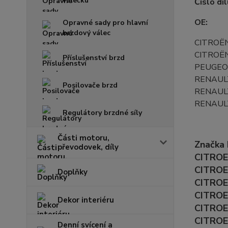
válečku
Číslo dí
OE:
Opravné sady pro hlavní
brzdový válec
CITROË
CITROË
Příslušenství brzd
PEUGE
RENAUL
Posilovače brzd
RENAUL
RENAUL
Regulátory brzdné síly
Části motoru,
Značka
převodovek, díly
CITROEN
CITROEN
Doplňky
CITROEN
CITROE
Dekor interiéru
CITROEN
CITROE
Denní svícení a