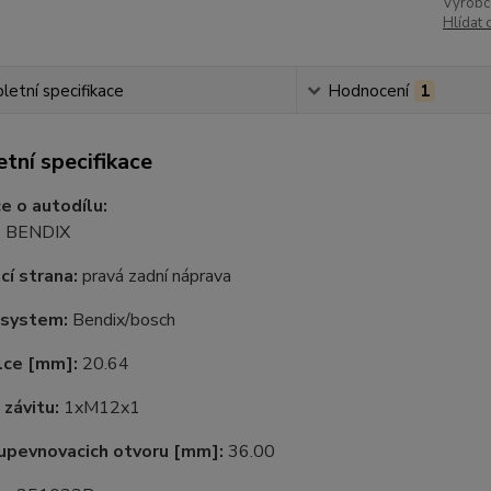
Výrobc
Hlídat 
etní specifikace
Hodnocení
1
tní specifikace
e o autodílu:
:
BENDIX
cí strana:
pravá zadní náprava
 system:
Bendix/bosch
álce
[mm]:
20.64
 závitu:
1xM12x1
upevnovacich otvoru [mm]:
36.00