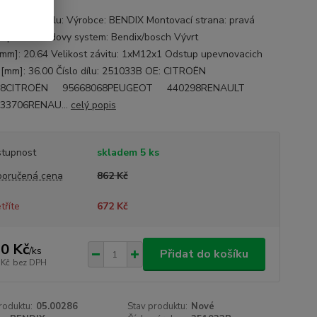
ace o autodílu: Výrobce: BENDIX Montovací strana: pravá
náprava Brzdovy system: Bendix/bosch Vývrt
[mm]: 20.64 Velikost závitu: 1xM12x1 Odstup upevnovacich
 [mm]: 36.00 Číslo dílu: 251033B OE: CITROËN
98CITROËN 95668068PEUGEOT 440298RENAULT
33706RENAU...
celý popis
tupnost
skladem 5 ks
oručená cena
862 Kč
tříte
672 Kč
0 Kč
/
ks
Přidat do košíku
 Kč
bez DPH
roduktu:
05.00286
Stav produktu:
Nové