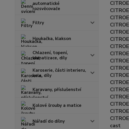
CITROEN
automatické
rozsvěcovače
CITROEN
CITROEN
Filtry
CITROE
CITROE
Houkačka, klakson
CITROEN
CITROEN
Chlazení, topení,
CITROEN
klimatizace, díly
CITROEN
CITROEN
Karoserie, části interieru,
CITROEN
kola, díly
CITROE
CITROEN
Karavany, příslušenství
CITROEN
CITROEN
Kolové šrouby a matice
CITROEN
CITROEN
Nářadí do dílny
cast