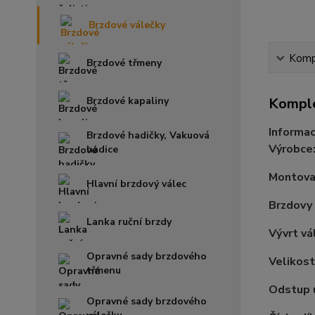
Brzdové válečky
Kompl
Brzdové třmeny
Brzdové kapaliny
Komple
Informac
Brzdové hadičky, Vakuová
Výrobce
hadice
Montova
Hlavní brzdový válec
Brzdovy
Lanka ruční brzdy
Vývrt v
Opravné sady brzdového
Velikost
třmenu
Odstup 
Opravné sady brzdového