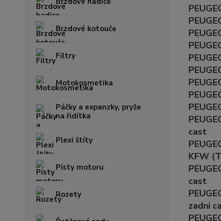
Brzdové hadice
PEUGEOT
PEUGEOT
Brzdové kotouče
PEUGEOT
PEUGEOT
Filtry
PEUGEO
PEUGEOT
PEUGEOT
Motokosmetika
PEUGEOT
PEUGEOT
Páčky a expanzky, pryže
na řidítka
PEUGEOT
cast
Plexi štíty
PEUGEOT
KFW (T
Písty motoru
PEUGEOT
cast
PEUGEOT
Rozety
zadni c
PEUGEOT