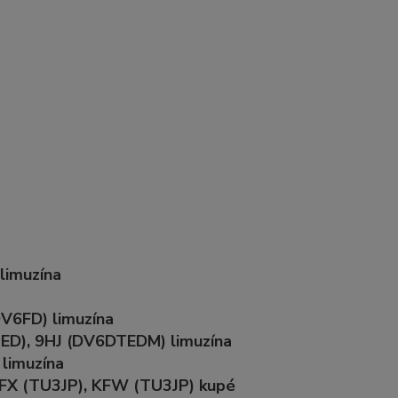
limuzína
DV6FD) limuzína
ED), 9HJ (DV6DTEDM) limuzína
 limuzína
KFX (TU3JP), KFW (TU3JP) kupé