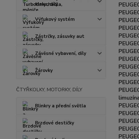
tlaku, díly
PEUGEOT
PEUGEOT
Výfukový systém
PEUGEOT
PEUGEO
PEUGEO
Zástrčky, zásuvky aut
PEUGEO
PEUGEOT
Závěsné vybavení, díly
PEUGEOT
PEUGEO
Žárovky
PEUGEOT
PEUGEOT
ČTYŘKOLKY, MOTORKY, DÍLY
PEUGEOT
limuzín
PEUGEOT
Blinkry a přední světla
PEUGEOT
PEUGEOT
Brzdové destičky
PEUGEOT
PEUGEOT