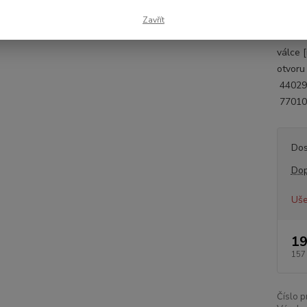
Inform
Zavřít
zadní 
válce 
otvoru
4402
77010
Dos
Dop
Uše
19
157
Číslo p