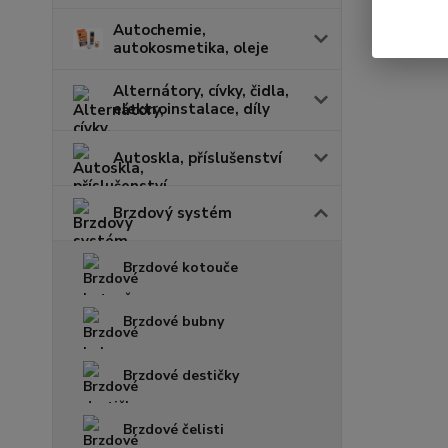
Autochemie,
autokosmetika, oleje
Alternátory, cívky, čidla,
elektroinstalace, díly
Autoskla, příslušenství
Brzdový systém
Brzdové kotouče
Brzdové bubny
Brzdové destičky
Brzdové čelisti