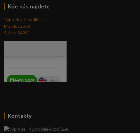
Kde nás najdete
VýprodejeAutodílů.eu
Pravdova 259
Sušice, 34201
Kontakty
VýprodejeAutodílů.eu
+420 792 217 851