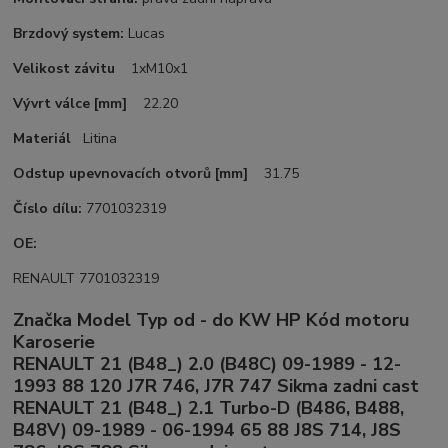
Brzdový system:
Lucas
Velikost závitu
1xM10x1
Vývrt válce
[mm]
22.20
Materiál
Litina
Odstup upevnovacích otvorů [mm]
31.75
Číslo dílu:
7701032319
OE:
RENAULT 7701032319
Značka Model Typ od - do KW HP Kód motoru
Karoserie
RENAULT 21 (B48_) 2.0 (B48C) 09-1989 - 12-
1993 88 120 J7R 746, J7R 747 Sikma zadni cast
RENAULT 21 (B48_) 2.1 Turbo-D (B486, B488,
B48V) 09-1989 - 06-1994 65 88 J8S 714, J8S