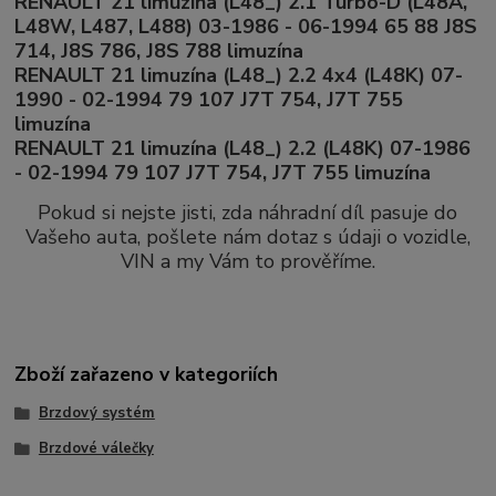
RENAULT 21 limuzína (L48_) 2.1 Turbo-D (L48A,
L48W, L487, L488) 03-1986 - 06-1994 65 88 J8S
714, J8S 786, J8S 788 limuzína
RENAULT 21 limuzína (L48_) 2.2 4x4 (L48K) 07-
1990 - 02-1994 79 107 J7T 754, J7T 755
limuzína
RENAULT 21 limuzína (L48_) 2.2 (L48K) 07-1986
- 02-1994 79 107 J7T 754, J7T 755 limuzína
Pokud si nejste jisti, zda náhradní díl pasuje do
Vašeho auta, pošlete nám dotaz s údaji o vozidle,
VIN a my Vám to prověříme.
Zboží zařazeno v kategoriích
Brzdový systém
Brzdové válečky