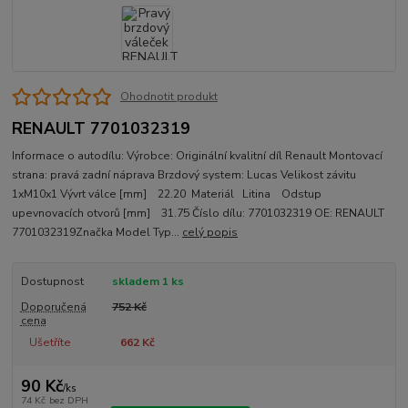
Ohodnotit produkt
RENAULT 7701032319
Informace o autodílu: Výrobce: Originální kvalitní díl Renault Montovací
strana: pravá zadní náprava Brzdový system: Lucas Velikost závitu
1xM10x1 Vývrt válce [mm] 22.20 Materiál Litina Odstup
upevnovacích otvorů [mm] 31.75 Číslo dílu: 7701032319 OE: RENAULT
7701032319Značka Model Typ...
celý popis
Dostupnost
skladem 1 ks
Doporučená
752 Kč
cena
Ušetříte
662 Kč
90 Kč
/
ks
74 Kč
bez DPH