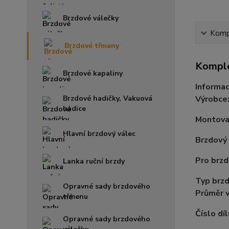
Brzdové válečky
Kompl
Brzdové třmeny
Komple
Brzdové kapaliny
Informac
Brzdové hadičky, Vakuová
Výrobce
hadice
Montovac
Hlavní brzdový válec
Brzdový
Pro brz
Lanka ruční brzdy
Typ brz
Opravné sady brzdového
Průměr 
třmenu
Číslo díl
Opravné sady brzdového