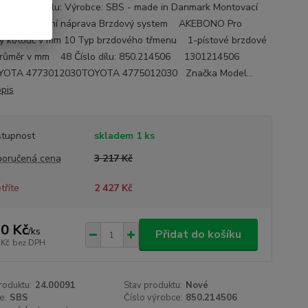
ace o autodílu: Výrobce: SBS - made in Danmark Montovací
: pravá přední náprava Brzdový system AKEBONO Pro
ý kotouč v mm 10 Typ brzdového třmenu 1-pístové brzdové
Průměr v mm 48 Číslo dílu: 850.214506 1301214506
YOTA 4773012030TOYOTA 4775012030 Značka Model...
opis
tupnost
skladem 1 ks
oručená cena
3 217 Kč
tříte
2 427 Kč
0 Kč
/
ks
Přidat do košíku
 Kč
bez DPH
roduktu:
24.00091
Stav produktu:
Nové
e:
SBS
Číslo výrobce:
850.214506