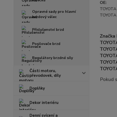
válečku
OE:
TOYOTA
Opravné sady pro hlavní
TOYOTA
brzdový válec
Příslušenství brzd
Značka
TOYOTA 
Posilovače brzd
TOYOTA
TOYOTA
Regulátory brzdné síly
TOYOTA 
TOYOTA
Části motoru,
převodovek, díly
Pokud s
Doplňky
Dekor interiéru
Denní svícení a