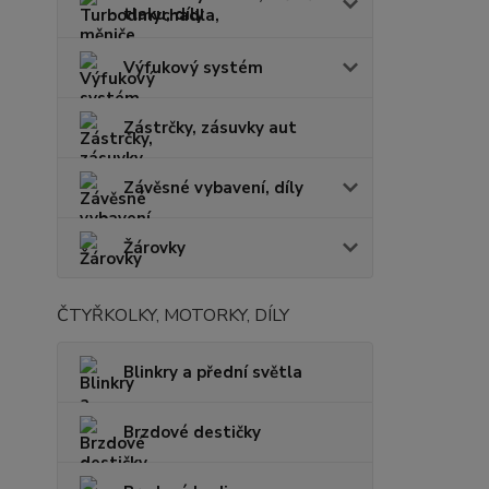
tlaku, díly
Výfukový systém
Zástrčky, zásuvky aut
Závěsné vybavení, díly
Žárovky
ČTYŘKOLKY, MOTORKY, DÍLY
Blinkry a přední světla
Brzdové destičky