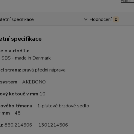
Hlídat 
etní specifikace
Hodnocení
0
tní specifikace
e o autodílu:
:
SBS - made in Danmark
í strana:
pravá přední náprava
 system
AKEBONO
dový kotouč v mm
10
dového třmenu
1-pístové brzdové sedlo
v mm
48
u:
850.214506 1301214506