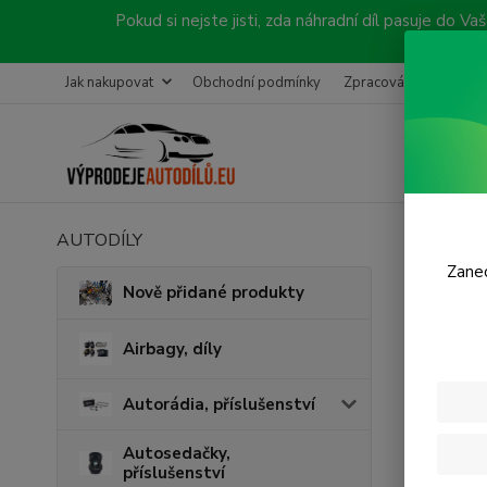
Pokud si nejste jisti, zda náhradní díl pasuje do
Jak nakupovat
Obchodní podmínky
Zpracování objednávk
AUTODÍLY
Úvod
B
Zanec
Prav
Nově přidané produkty
197
Airbagy, díly
Autorádia, příslušenství
Autosedačky,
příslušenství