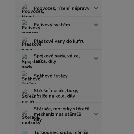
Podvozek, řízení, nápravy
Palivový systém
Plastové vany do kufru
Spojkové sady, válce,
lanka, díly
Sněhové řetězy
Střešní nosiče, boxy,
nosiče na kola, díly
Stěrače, motorky stěračů,
mechanizmus stěračů,
díly
Turbodmychadla, měniče