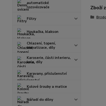
automatické
Zboží 
rozsvěcovače
Brzd
Filtry
Houkačka, klakson
Chlazení, topení,
klimatizace, díly
Karoserie, části interieru,
kola, díly
Karavany, příslušenství
Kolové šrouby a matice
Nářadí do dílny