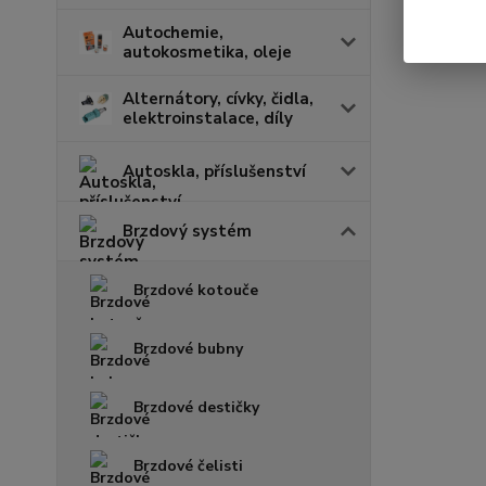
Autochemie,
autokosmetika, oleje
Alternátory, cívky, čidla,
elektroinstalace, díly
Autoskla, příslušenství
Brzdový systém
Brzdové kotouče
Brzdové bubny
Brzdové destičky
Brzdové čelisti