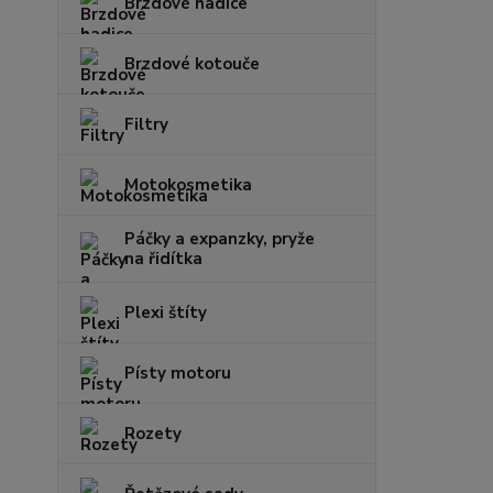
Brzdové hadice
Brzdové kotouče
Filtry
Motokosmetika
Páčky a expanzky, pryže
na řidítka
Plexi štíty
Písty motoru
Rozety