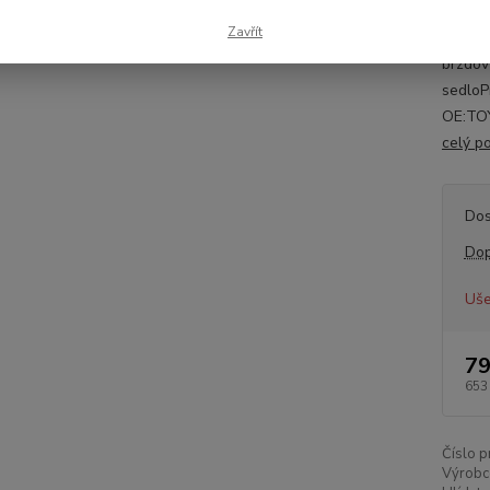
Inform
Zavřít
strana
brzdov
sedlo
OE:TO
celý p
Dos
Dop
Uše
79
653
Číslo p
Výrobc