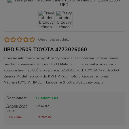
Ohodnotit produkt
UBD 52505 TOYOTA 4773026060
Obecné informace od výrobce:Výrobce: UBDmontovací strana: pravá
přední nápravaprůměr v mm 67.00Materiál Litinapro sirku brzdovych
kotoucu [mm] 25.00Číslo výrobce: 52505OE kód: TOYOTA 4773026060
Značka Model Typ od - do KW HP Kód motoru Karoserie Tonáž
NápravaTOYOTA HIACE III karoserie (H50) 2.0 02...
celý popis
Dostupnost
skladem 1 ks
Doporučená
3 642 Kč
cena
Ušetříte
3 252 Kč