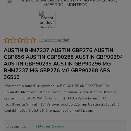
Ohodnotit produkt
AUSTIN BHM7237 AUSTIN GBP276 AUSTIN
GBP656 AUSTIN GBP90288 AUSTIN GBP90294
AUSTIN GBP90295 AUSTIN GBP90296 MG
BHM7237 MG GBP276 MG GBP90288 ABS
36513
Informace o autodílu: Výrobce: A.B.S. ALL BRAKE SYSTEMS BV. -
Holansko Montovací strana: přední náprava - oboustranná Brzdový
system: LUCAS/TRW Šířka (v mm) 118.5 Výška (v mm) 65
Tlouštka/síla (v mm) 17 Varovny odstup 225 mm Uzavírací výstražný
kontakt včetně výstražného uzavíracího...
celý popis
Dostupnost
skladem 1 sada