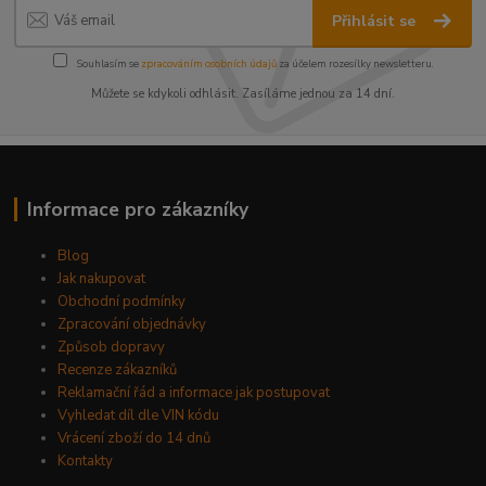
Přihlásit se
Souhlasím se
zpracováním osobních údajů
za účelem rozesílky newsletteru.
Můžete se kdykoli odhlásit. Zasíláme jednou za 14 dní.
Informace pro zákazníky
Blog
Jak nakupovat
Obchodní podmínky
Zpracování objednávky
Způsob dopravy
Recenze zákazníků
Reklamační řád a informace jak postupovat
Vyhledat díl dle VIN kódu
Vrácení zboží do 14 dnů
Kontakty