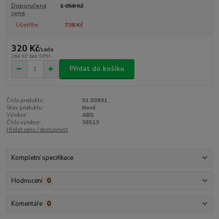
Doporučená
1 058 Kč
cena
Ušetříte
738 Kč
320 Kč
/
sada
264 Kč
bez DPH
Přidat do košíku
Číslo produktu:
01.00891
Stav produktu:
Nové
Výrobce:
ABS
Číslo výrobce:
36513
Hlídat cenu / dostupnost
Kompletní specifikace
Hodnocení
0
Komentáře
0