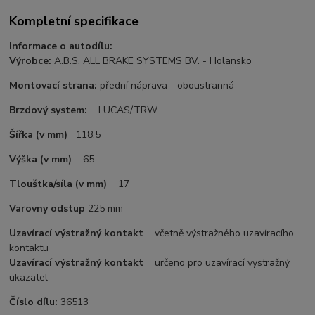
Kompletní specifikace
Informace o autodílu:
Výrobce:
A.B.S. ALL BRAKE SYSTEMS BV. - Holansko
Montovací strana:
přední náprava - oboustranná
Brzdový system:
LUCAS/TRW
Šířka (v mm)
118.5
Výška (v mm)
65
Tlouštka/síla (v mm)
17
Varovny odstup
225 mm
Uzavírací výstražný kontakt
včetně výstražného uzavíracího
kontaktu
Uzavírací výstražný kontakt
určeno pro uzavírací vystražný
ukazatel
Číslo dílu:
36513