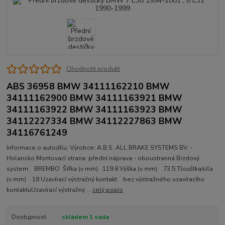
Ohodnotit produkt
ABS 36958 BMW 34111162210 BMW
34111162900 BMW 34111163921 BMW
34111163922 BMW 34111163923 BMW
34112227334 BMW 34112227863 BMW
34116761249
Informace o autodílu: Výrobce: A.B.S. ALL BRAKE SYSTEMS BV. -
Holansko Montovací strana: přední náprava - oboustranná Brzdový
system: BREMBO Šířka (v mm) 119.8 Výška (v mm) 73.5 Tlouštka/síla
(v mm) 18 Uzavírací výstražný kontakt bez výstražného uzavíracího
kontaktuUzavírací výstražný ...
celý popis
Dostupnost
skladem 1 sada