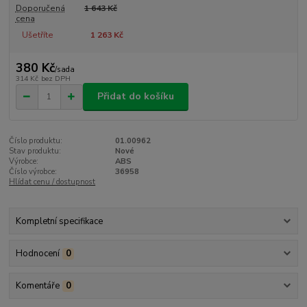
Doporučená
1 643 Kč
cena
Ušetříte
1 263 Kč
380 Kč
/
sada
314 Kč
bez DPH
Přidat do košíku
Číslo produktu:
01.00962
Stav produktu:
Nové
Výrobce:
ABS
Číslo výrobce:
36958
Hlídat cenu / dostupnost
Kompletní specifikace
Hodnocení
0
Komentáře
0