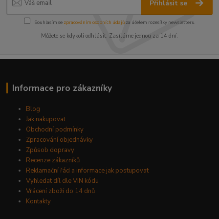
Přihlásit se
Souhlasím se
zpracováním osobních údajů
za účelem rozesílky newsletteru.
Můžete se kdykoli odhlásit. Zasíláme jednou za 14 dní.
Informace pro zákazníky
Blog
Jak nakupovat
Obchodní podmínky
Zpracování objednávky
Způsob dopravy
Recenze zákazníků
Reklamační řád a informace jak postupovat
Vyhledat díl dle VIN kódu
Vrácení zboží do 14 dnů
Kontakty