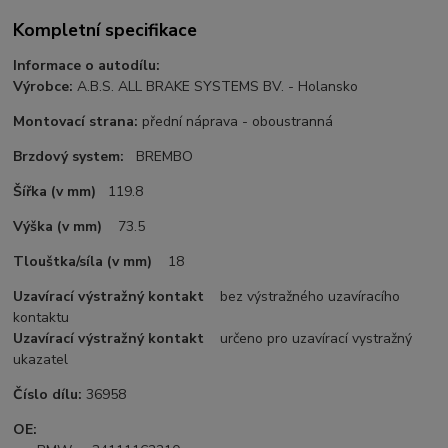
Kompletní specifikace
Informace o autodílu:
Výrobce:
A.B.S. ALL BRAKE SYSTEMS BV. - Holansko
Montovací strana:
přední náprava - oboustranná
Brzdový system:
BREMBO
Šířka (v mm)
119.8
Výška (v mm)
73.5
Tlouštka/síla (v mm)
18
Uzavírací výstražný kontakt
bez výstražného uzavíracího
kontaktu
Uzavírací výstražný kontakt
určeno pro uzavírací vystražný
ukazatel
Číslo dílu:
36958
OE: