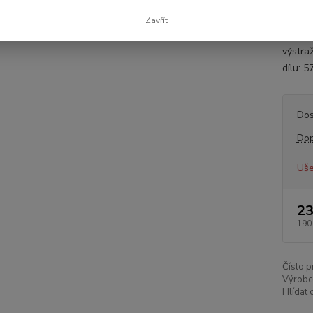
Inform
náprav
Zavřít
105 Vý
výstra
dílu:
Dos
Dop
Uše
23
190
Číslo p
Výrobc
Hlídat 