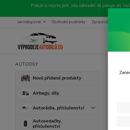
Pokud si nejste jisti, zda náhradní díl pasuje do
Jak nakupovat
Obchodní podmínky
Zpracování objednávk
AUTODÍLY
Úvod
B
Zanec
Před
Nově přidané produkty
Airbagy, díly
Autorádia, příslušenství
Autosedačky,
příslušenství