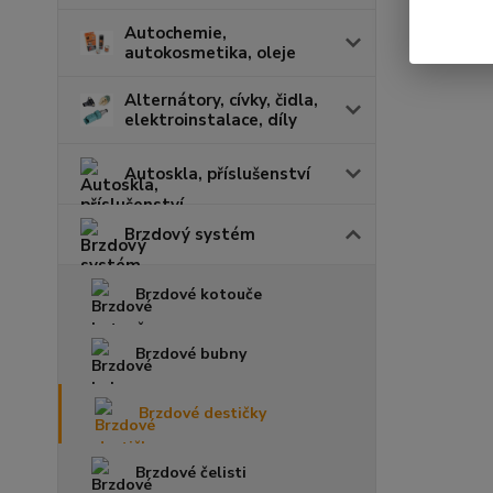
Autochemie,
autokosmetika, oleje
Alternátory, cívky, čidla,
elektroinstalace, díly
Autoskla, příslušenství
Brzdový systém
Brzdové kotouče
Brzdové bubny
Brzdové destičky
Brzdové čelisti