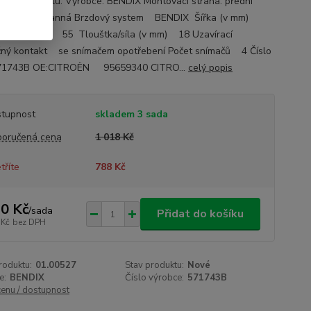
ace o autodílu: Výrobce: BENDIX Montovací strana: přední
a - oboustranná Brzdový system BENDIX Šířka (v mm)
ška (v mm) 55 Tlouštka/síla (v mm) 18 Uzavírací
žný kontakt se snímačem opotřebení Počet snímačů 4 Číslo
 571743B OE:CITROËN 95659340 CITRO...
celý popis
tupnost
skladem 3 sada
oručená cena
1 018 Kč
tříte
788 Kč
0 Kč
/
sada
Přidat do košíku
 Kč
bez DPH
roduktu:
01.00527
Stav produktu:
Nové
e:
BENDIX
Číslo výrobce:
571743B
cenu / dostupnost