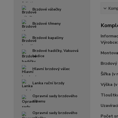
Kompl
Brzdové válečky
Brzdové třmeny
Komple
Informac
Brzdové kapaliny
Výrobce
Brzdové hadičky, Vakuová
Montovac
hadice
Brzdový
Hlavní brzdový válec
Šířka (v
Lanka ruční brzdy
Výška (
Tlouštk
Opravné sady brzdového
třmenu
Uzavíra
Opravné sady brzdového
Počet s