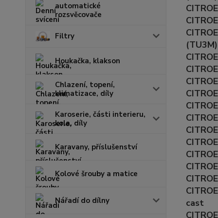
automatické
CITROEN
rozsvěcovače
CITROEN
CITROE
Filtry
(TU3M)
CITROEN
Houkačka, klakson
CITROEN
CITROEN
Chlazení, topení,
CITROEN
klimatizace, díly
CITROEN
Karoserie, části interieru,
CITROEN
kola, díly
CITROEN
CITROEN
Karavany, příslušenství
CITROEN
CITROEN
Kolové šrouby a matice
CITROEN
CITROEN
Nářadí do dílny
cast
CITROEN