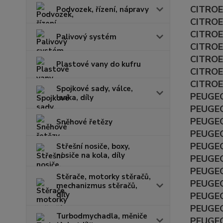
CITROEN
Podvozek, řízení, nápravy
CITROEN
CITROEN
Palivový systém
CITROEN
CITROEN
Plastové vany do kufru
CITROEN
CITROEN
Spojkové sady, válce,
PEUGEOT
lanka, díly
PEUGEOT
PEUGEOT
Sněhové řetězy
PEUGEOT
PEUGEOT
Střešní nosiče, boxy,
nosiče na kola, díly
PEUGEOT
PEUGEOT
Stěrače, motorky stěračů,
PEUGEOT
mechanizmus stěračů,
díly
PEUGEOT
PEUGEOT
Turbodmychadla, měniče
PEUGEOT