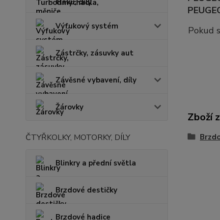
tlaku, díly
PEUGEOT
Výfukový systém
Pokud s
Zástrčky, zásuvky aut
Závěsné vybavení, díly
Žárovky
Zboží 
ČTYŘKOLKY, MOTORKY, DÍLY
Brzd
Blinkry a přední světla
Brzdové destičky
Brzdové hadice