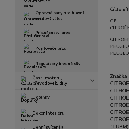
válečku
Číslo díl
Opravné sady pro hlavní
brzdový válec
OE:
CITROË
Příslušenství brzd
CITROË
PEUGEO
Posilovače brzd
PEUGE
Regulátory brzdné síly
Značka
Části motoru,
CITROEN
převodovek, díly
CITROEN
Doplňky
CITROEN
CITROEN
CITROEN
Dekor interiéru
CITROE
(TU3M)
Denní svícení a