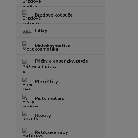
Brzdové kotouče
Filtry
Motokosmetika
Páčky a expanzky, pryže
na řidítka
Plexi štíty
Písty motoru
Rozety
Řetězové sady